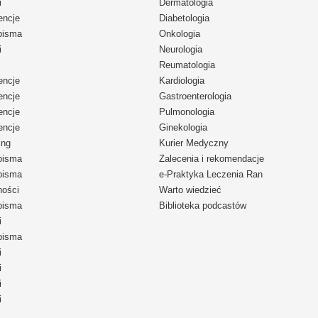
i
Dermatologia
encje
Diabetologia
pisma
Onkologia
i
Neurologia
Reumatologia
encje
Kardiologia
encje
Gastroenterologia
encje
Pulmonologia
encje
Ginekologia
ing
Kurier Medyczny
pisma
Zalecenia i rekomendacje
pisma
e-Praktyka Leczenia Ran
ności
Warto wiedzieć
pisma
Biblioteka podcastów
i
pisma
i
i
i
i