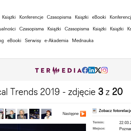
Książki
Konferencje
Czasopisma
Książki
eBooki
Konferenc
ualności
Czasopisma
Książki
Czasopisma
Książki
Książki
K
ng
eBooki
Serwisy
e-Akademia
Mednauka
cal Trends 2019 - zdjęcie
3
z
20
Zobacz fotorelac
Następne
Termin:
22.03.
Miejsce:
Pozna