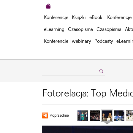
Konferencje
Książki
eBooki
Konferencje
eLearning
Czasopisma
Czasopisma
Akt
Konferencje i webinary
Podcasty
eLearni
Fotorelacja: Top Medi
Poprzednie