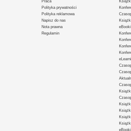
Praca
Książk
Polityka prywatności
Konfer
Polityka reklamowa
Czaso
Napisz do nas
Książk
Nota prawna
eBooki
Regulamin
Konfer
Konfer
Konfer
Konfer
eLearn
Czaso
Czaso
Aktual
Czaso
Książk
Czaso
Książk
Książk
Książk
Książk
eBooki