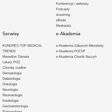
Konferencje i webinary
Podcasty
eLearning
eBooki
Mednauka
Serwisy
e-Akademia
KONGRES TOP MEDICAL
e-Akademia Zaburzeń Mikrobioty
TRENDS
e-Akademia POChP
Menedżer Zdrowia
e-Akademia Chorób Naczyń
Lekarz POZ
Choroby rzadkie
Dermatologia
Diabetologia
Onkologia
Neurologia
Reumatologia
Kardiologia
Gastroenterologia
Pulmonologia