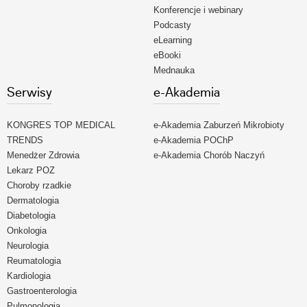
Konferencje i webinary
Podcasty
eLearning
eBooki
Mednauka
Serwisy
e-Akademia
KONGRES TOP MEDICAL
e-Akademia Zaburzeń Mikrobioty
TRENDS
e-Akademia POChP
Menedżer Zdrowia
e-Akademia Chorób Naczyń
Lekarz POZ
Choroby rzadkie
Dermatologia
Diabetologia
Onkologia
Neurologia
Reumatologia
Kardiologia
Gastroenterologia
Pulmonologia