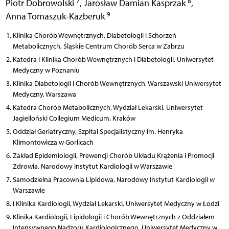
7
8
Piotr Dobrowolski
,
Jarosław Damian Kasprzak
,
9
Anna Tomaszuk-Kazberuk
Klinika Chorób Wewnętrznych, Diabetologii i Schorzeń
Metabolicznych, Śląskie Centrum Chorób Serca w Zabrzu
Katedra i Klinika Chorób Wewnętrznych i Diabetologii, Uniwersytet
Medyczny w Poznaniu
Klinika Diabetologii i Chorób Wewnętrznych, Warszawski Uniwersytet
Medyczny, Warszawa
Katedra Chorób Metabolicznych, Wydział Lekarski, Uniwersytet
Jagielloński Collegium Medicum, Kraków
Oddział Geriatryczny, Szpital Specjalistyczny im. Henryka
Klimontowicza w Gorlicach
Zakład Epidemiologii, Prewencji Chorób Układu Krążenia i Promocji
Zdrowia, Narodowy Instytut Kardiologii w Warszawie
Samodzielna Pracownia Lipidowa, Narodowy Instytut Kardiologii w
Warszawie
I Klinika Kardiologii, Wydział Lekarski, Uniwersytet Medyczny w Łodzi
Klinika Kardiologii, Lipidologii i Chorób Wewnętrznych z Oddziałem
Intensywnego Nadzoru Kardiologicznego, Uniwersytet Medyczny w