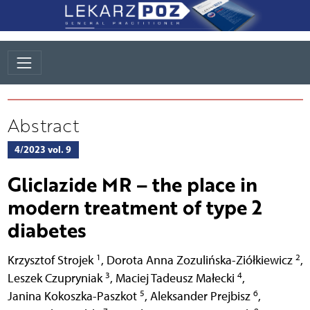
Abstract
4/2023 vol. 9
Gliclazide MR – the place in
modern treatment of type 2
diabetes
1
2
Krzysztof Strojek
,
Dorota Anna Zozulińska-Ziółkiewicz
,
3
4
Leszek Czupryniak
,
Maciej Tadeusz Małecki
,
5
6
Janina Kokoszka-Paszkot
,
Aleksander Prejbisz
,