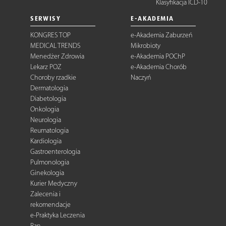
Klasyfikacja ICD-10
SERWISY
E-AKADEMIA
KONGRES TOP
e-Akademia Zaburzeń
MEDICAL TRENDS
Mikrobioty
Menedżer Zdrowia
e-Akademia POChP
Lekarz POZ
e-Akademia Chorób
Choroby rzadkie
Naczyń
Dermatologia
Diabetologia
Onkologia
Neurologia
Reumatologia
Kardiologia
Gastroenterologia
Pulmonologia
Ginekologia
Kurier Medyczny
Zalecenia i
rekomendacje
e-Praktyka Leczenia
Ran