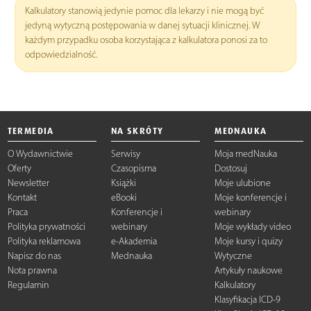
Kalkulatory stanowią jedynie pomoc dla lekarzy i nie mogą być
jedyną wytyczną postępowania w danej sytuacji klinicznej. W
każdym przypadku osoba korzystająca z kalkulatora ponosi za to
odpowiedzialność.
TERMEDIA
NA SKRÓTY
MEDNAUKA
O Wydawnictwie
Serwisy
Moja medNauka
Oferty
Czasopisma
Dostosuj
Newsletter
Książki
Moje ulubione
Kontakt
eBooki
Moje konferencje i
Praca
Konferencje i
webinary
Polityka prywatności
webinary
Moje wykłady video
Polityka reklamowa
e-Akademia
Moje kursy i quizy
Napisz do nas
Mednauka
Wytyczne
Nota prawna
Artykuły naukowe
Regulamin
Kalkulatory
Klasyfikacja ICD-9