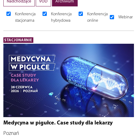
Nadchodzące
VOD
Archiwum
Konferencja
Konferencja
Konferencja
Webinar
stacjonarna
hybrydowa
online
STACJONARNIE
Medycyna w pigułce. Case study dla lekarzy
Poznań