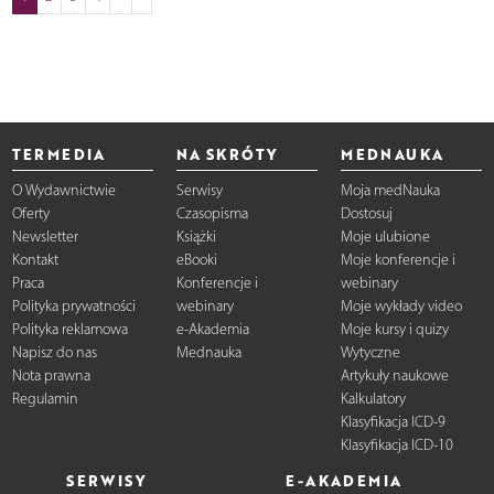
TERMEDIA
NA SKRÓTY
MEDNAUKA
O Wydawnictwie
Serwisy
Moja medNauka
Oferty
Czasopisma
Dostosuj
Newsletter
Książki
Moje ulubione
Kontakt
eBooki
Moje konferencje i
Praca
Konferencje i
webinary
Polityka prywatności
webinary
Moje wykłady video
Polityka reklamowa
e-Akademia
Moje kursy i quizy
Napisz do nas
Mednauka
Wytyczne
Nota prawna
Artykuły naukowe
Regulamin
Kalkulatory
Klasyfikacja ICD-9
Klasyfikacja ICD-10
SERWISY
E-AKADEMIA