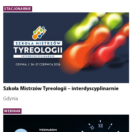
STACJONARNIE
Szkoła Mistrzów Tyreologii – interdyscyplinarnie
Gdynia
WEBINAR