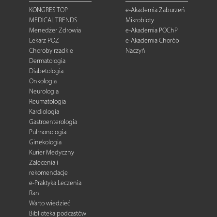
KONGRES TOP
e-Akademia Zaburzeń
MEDICAL TRENDS
Mikrobioty
Menedżer Zdrowia
e-Akademia POChP
Lekarz POZ
e-Akademia Chorób
Choroby rzadkie
Naczyń
Dermatologia
Diabetologia
Onkologia
Neurologia
Reumatologia
Kardiologia
Gastroenterologia
Pulmonologia
Ginekologia
Kurier Medyczny
Zalecenia i
rekomendacje
e-Praktyka Leczenia
Ran
Warto wiedzieć
Biblioteka podcastów