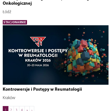
Onkologicznej
Łódź
STACJONARNIE
Kontrowersje i Postępy w Reumatologii
Kraków
1
2
3
4
»
›