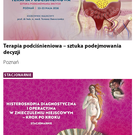
Terapia podciśnieniowa – sztuka podejmowania
decyzji
Poznań
STACJONARNIE