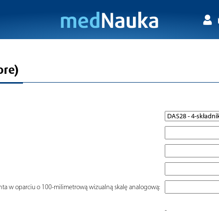
ore)
a w oparciu o 100-milimetrową wizualną skalę analogową:
-