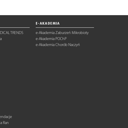
E-AKADEMIA
DICAL TRENDS
e-Akademia Zaburzeń Mikrobioty
a
e-Akademia POChP
e-Akademia Chorób Naczyń
mendacje
ia Ran