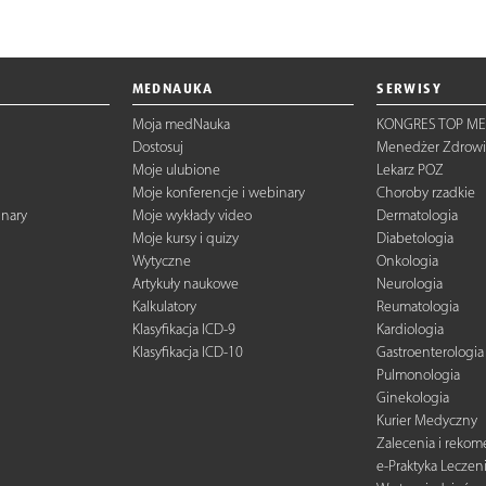
MEDNAUKA
SERWISY
Moja medNauka
KONGRES TOP ME
Dostosuj
Menedżer Zdrowi
Moje ulubione
Lekarz POZ
Moje konferencje i webinary
Choroby rzadkie
inary
Moje wykłady video
Dermatologia
Moje kursy i quizy
Diabetologia
Wytyczne
Onkologia
Artykuły naukowe
Neurologia
Kalkulatory
Reumatologia
Klasyfikacja ICD-9
Kardiologia
Klasyfikacja ICD-10
Gastroenterologia
Pulmonologia
Ginekologia
Kurier Medyczny
Zalecenia i reko
e-Praktyka Leczen