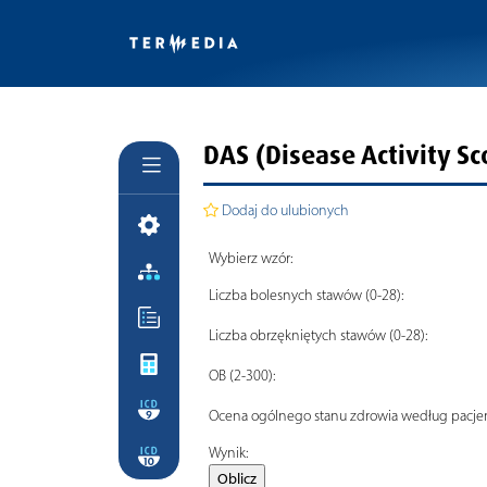
DAS (Disease Activity Sc
Dodaj do ulubionych
Wybierz wzór:
Liczba bolesnych stawów (0-28):
Liczba obrzękniętych stawów (0-28):
OB (2-300):
Ocena ogólnego stanu zdrowia według pacjent
Wynik: