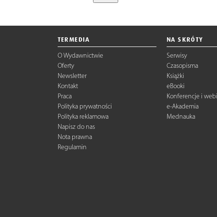
TERMEDIA
NA SKRÓTY
O Wydawnictwie
Serwisy
Oferty
Czasopisma
Newsletter
Książki
Kontakt
eBooki
Praca
Konferencje i web
Polityka prywatności
e-Akademia
Polityka reklamowa
Mednauka
Napisz do nas
Nota prawna
Regulamin