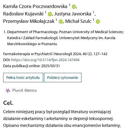
1
Kamila Czora-Poczwardowska
,
1
1
Radosław Kujawski
,
Justyna Jaworska
,
1
1
Przemysław Mikołajczak
,
Michał Szulc
Department of Pharmacology, Poznan University of Medical Sciences;
Katedra i Zakład Farmakologii, Uniwersytet Medyczny im. Karola
Marcinkowskiego w Poznaniu
Farmakoterapia w Psychiatrii i Neurologii 2024, 40 (2), 127–142
DOI:
https://doi.org/10.5114/fpn.2024.147494
Data publikacji online: 2025/03/31
Pełna treść artykułu
Pobierz cytowanie
PlumX Metrics
Cel.
Celem niniejszej pracy był przegląd literatury oceniającej
działanie esketaminy i arketaminy w depresji lekoopornej.
Opisano mechanizmy działania obu enancjomerów ketaminy,