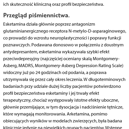
ich skuteczność kliniczną oraz profil bezpieczeństwa.
Przegląd piśmiennictwa.
Esketamina działa głównie poprzez antagonizm
glutaminianergicznego receptora N-metylo-D-asparaginowego,
co prowadzi do wzrostu neuroplastyczności i poprawy funkcji
poznawczych. Podawana donosowo w połączeniu z doustnym
antydepresantem, esketamina wykazywała szybki efekt
przeciwdepresyjny (najczęściej oceniany skalą Montgomery-
Asberg, MADRS, Montgomery-Asberg Depression Rating Scale)
widoczny już po 24 godzinach od podania, a poprawa
utrzymywała się przez cały okres leczenia. W długoterminowych
badaniach przy udziale dużej liczby pacjentów potwierdzono
profil bezpieczeństwa esketaminy i jej trwały efekt
terapeutyczny, chociaż występowały istotne efekty uboczne,
głównie przemijające, w tym dysocjacja i nadciśnienie tętnicze,
które wymagają monitorowania. Arketamina, pomimo
obiecujących wyników w modelach zwierzęcych, była badana
klinicznie jedynie na niewielkich grupach pacjentów. Wstępne