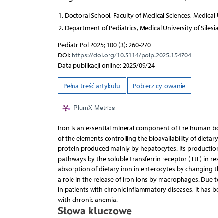
Doctoral School, Faculty of Medical Sciences, Medical U
Department of Pediatrics, Medical University of Silesi
Pediatr Pol 2025; 100 (3): 260-270
DOI:
https://doi.org/10.5114/polp.2025.154704
Data publikacji online: 2025/09/24
Pełna treść artykułu
Pobierz cytowanie
PlumX Metrics
Iron is an essential mineral component of the human bo
of the elements controlling the bioavailability of dietar
protein produced mainly by hepatocytes. Its production 
pathways by the soluble transferrin receptor (TtF) in re
absorption of dietary iron in enterocytes by changing t
a role in the release of iron ions by macrophages. Due 
in patients with chronic inflammatory diseases, it has 
with chronic anemia.
Słowa kluczowe