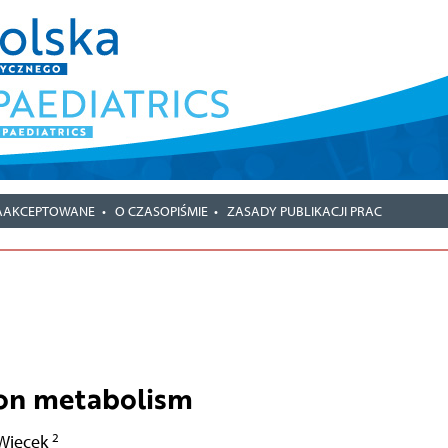
AAKCEPTOWANE
O CZASOPIŚMIE
ZASADY PUBLIKACJI PRAC
iron metabolism
2
 Więcek