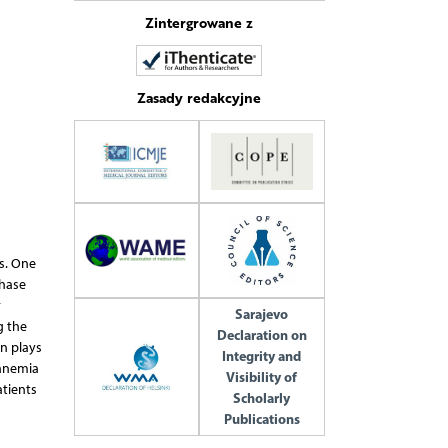
Zintergrowane z
Zasady redakcyjne
s. One
phase
r
Sarajevo
g the
Declaration on
in plays
Integrity and
 anemia
Visibility of
atients
Scholarly
Publications