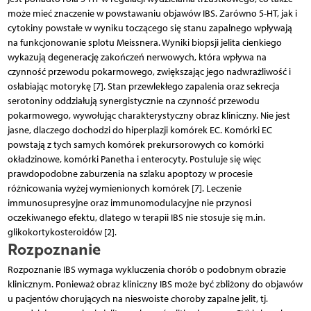
może mieć znaczenie w powstawaniu objawów IBS. Zarówno 5-HT, jak i
cytokiny powstałe w wyniku toczącego się stanu zapalnego wpływają
na funkcjonowanie splotu Meissnera. Wyniki biopsji jelita cienkiego
wykazują degenerację zakończeń nerwowych, która wpływa na
czynność przewodu pokarmowego, zwiększając jego nadwrażliwość i
osłabiając motorykę [7]. Stan przewlekłego zapalenia oraz sekrecja
serotoniny oddziałują synergistycznie na czynność przewodu
pokarmowego, wywołując charakterystyczny obraz kliniczny. Nie jest
jasne, dlaczego dochodzi do hiperplazji komórek EC. Komórki EC
powstają z tych samych komórek prekursorowych co komórki
okładzinowe, komórki Panetha i enterocyty. Postuluje się więc
prawdopodobne zaburzenia na szlaku apoptozy w procesie
różnicowania wyżej wymienionych komórek [7]. Leczenie
immunosupresyjne oraz immunomodulacyjne nie przynosi
oczekiwanego efektu, dlatego w terapii IBS nie stosuje się m.in.
glikokortykosteroidów [2].
Rozpoznanie
Rozpoznanie IBS wymaga wykluczenia chorób o podobnym obrazie
klinicznym. Ponieważ obraz kliniczny IBS może być zbliżony do objawów
u pacjentów chorujących na nieswoiste choroby zapalne jelit, tj.