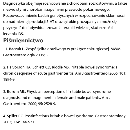
Diagnostyka obejmuje różnicowanie z chorobami rozrostowymi, a także
nieswoistymi chorobami zapalnymi przewodu pokarmowego.
Rozpowszechnienie badań genetycznych w rozpoznawaniu skłonności
do nadmiernej produkcji 5-HT oraz cytokin prozapalnych może się
przyczynić do indywidualizowania terapii i większej skuteczności
leczenia IBS.
Piśmiennictwo
1. Baczuk L. Zespół jelita drażliwego w praktyce chirurgicznej. MWM
Gastroenterologia 2006; 3.
2. Halvorson HA, Schlett CD, Riddle MS. Irritable bowel syndrome: a
chronic sequelae of acute gastroenteritis. Am J Gastroenterol 2006; 101:
1894-9.
3. Borum ML. Physician perception of irritable bowel syndrome
diagnosis and management in female and male patients. Am J
Gastroenterol 2000; 95: 2528-9.
4. Spiller RC. Postinfectious irritable bowel syndrome. Gastroenterology
2003; 124: 1662-71.