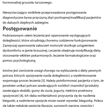
hormonalnej gruczołu tarczowego.
Niewystarczająco wnikliwie przeprowadzone postępowanie
diagnostyczne bywa przyczyną zbyt pochopnej kwalifikacji pacjentów
do dalszych zbędnych zabiegów.
Postępowanie
Podstawowym celem leczenia jest opanowanie występujących
dolegliwości, które utrudniają choremu codzienne funkcjonowanie.
Zazwyczaj opanowanie zaburzeń motoryki skutkuje ustąpieniem
dyskomfortu w jamie brzusznej. Leczenie obejmuje modyfikację diety,
stosowanie włókien pokarmowych, leczenie farmakologiczne oraz
pomoc psychologiczną.
Istotne jest zwrócenie uwagi chorego na wykluczenie z diety pewnych
potraw, których spożywanie nasila dolegliwości, a wyeliminowanie
wspomaga proces leczenia [5]. Należy poinformować pacjenta o tym, że
powinien unikać potraw zawierających sorbitol i mannitol (produkty
zawierające słodziki, gumy do żucia, jogurty, niektóre przetwory
spożywcze) [4]. Ich słaba wchłanialność przyczynia się do nasilenia
biegunki, a nadmierne spożycie może nawet wywołać biegunkę. Poleca
się także redukcję spożycia tłuszczy, surowych warzyw, owoców i