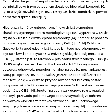
Campylobacter jejuni i Campylobacter coli [7]. W grupie osób, u których
po infekcji powyższym patogenem doszło do hiperplazji komórek EC,
tylko u części rozwinie się PI-IBS, u reszty zaś liczba komórek EC powróci
do wartości sprzed infekcji [7].
Hiperplazja komórek enterochromafinowych jest elementem
charakterystycznego obrazu morfologicznego IBS i wyprzedza w czasie,
często o kilka lat, pierwszy epizod tej choroby [14]. Komórki te ponadto
odpowiadają za hipersekrecję serotoniny (5-HT) [4, 7, 14]. W błonie
śluzowej jelita upośledzony jest katabolizm tego neurohormonu, a w
płytkach krwi i enterocytach stwierdza się niską ekspresję mRNA dla
SERT [8]. Istotne jest, że zarówno w przypadku stwierdzonego PI-IBS, jak
i D-IBS zwiększona jest ilość 5-TH w komórkach EC. Ta zwiększona
gotowość odpowiedzi neurohormonalnej na bodźce mechaniczne jest
istotą patogenezy IBS [4, 14]. Należy jeszcze raz podkreślić, że PI-IBS
manifestuje się w większości przypadków poprzez kliniczną postać
opisywaną jako D-IBS. Zwiększonego poziomu 5-HT nie stwierdza się u
pacjentów z C-IBS [14]. Serotonina odgrywa kluczową rolę w regulacji
motoryki przewodu pokarmowego poprzez stymulację zakończeń
nerwowych włókien afferentnych trzewnego układu nerwowego
znajdujących się w blaszce właściwej błony śluzowej [14]. Udowodniona
jest ponadto rola 5-HT w regulacji wydzielania trzustkowego, co także