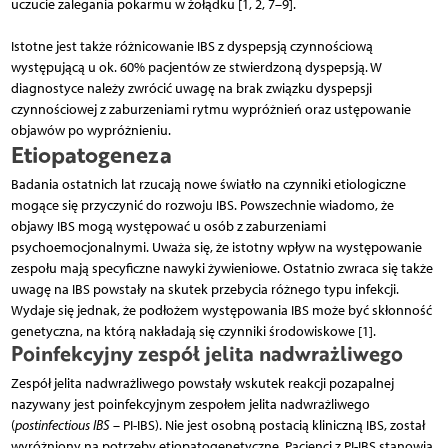
uczucie zalegania pokarmu w żołądku [1, 2, 7–9].
Istotne jest także różnicowanie IBS z dyspepsją czynnościową
występującą u ok. 60% pacjentów ze stwierdzoną dyspepsją. W
diagnostyce należy zwrócić uwagę na brak związku dyspepsji
czynnościowej z zaburzeniami rytmu wypróżnień oraz ustępowanie
objawów po wypróżnieniu.
Etiopatogeneza
Badania ostatnich lat rzucają nowe światło na czynniki etiologiczne
mogące się przyczynić do rozwoju IBS. Powszechnie wiadomo, że
objawy IBS mogą występować u osób z zaburzeniami
psychoemocjonalnymi. Uważa się, że istotny wpływ na występowanie
zespołu mają specyficzne nawyki żywieniowe. Ostatnio zwraca się także
uwagę na IBS powstały na skutek przebycia różnego typu infekcji.
Wydaje się jednak, że podłożem występowania IBS może być skłonność
genetyczna, na którą nakładają się czynniki środowiskowe [1].
Poinfekcyjny zespół jelita nadwrażliwego
Zespół jelita nadwrażliwego powstały wskutek reakcji pozapalnej
nazywany jest poinfekcyjnym zespołem jelita nadwrażliwego
(
postinfectious IBS
– PI-IBS). Nie jest osobną postacią kliniczną IBS, został
wyróżniony na potrzeby etiopatogenetyczne. Pacjenci z PI-IBS stanowią