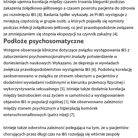
Istnieje ujemna korelacja między czasem trwania biegunki podczas
zakażenia żołądkowo-jelitowego a czasem powrotu pacjenta do zdrowia
po rozwinięciu IBS [4]. Badania Spiller wykazały, że PI-IBS występuje z
mniejszą częstością w grupie osób, u których pojawiły się wymioty
podczas infekcji żołądkowo-jelitowej, co jest prawdopodobnie związane
ze zmniejszaniem się stopnia ekspozycji na czynnik zakaźny [4].
Podłoże psychosomatyczne
Wstępne obserwacje kliniczne dotyczące związku występowania IBS z
zaburzeniami psychoemocjonalnymi znalazły potwierdzenie w
doniesieniach naukowych. Wykazano, że depresja w wywiadach
zwiększa prawdopodobieństwo wystąpienia IBS [6]. Podobną korelację
zaobserwowano w związku ze stresem obecnym u pacjentów z
dodatnimi wywiadami rodzinnymi w kierunku przemocy fizycznej i
wyko­rzystywania seksualnego [5]. Istnieje także dodatnia korelacja
między bezrobociem oraz życiem w samotności a występowaniem
objawów IBS w populacji ogólnej [1]. Nie obserwowano zależności
między stanem psychicznym a hiperplazją komórek
enterochromafinowych (patrz niżej) [7].
Istnieje także odwrotna zależność polegająca na tym, że u pacjentów
chorujących przez długi czas na IBS rozwijają się wtórnie zespoły