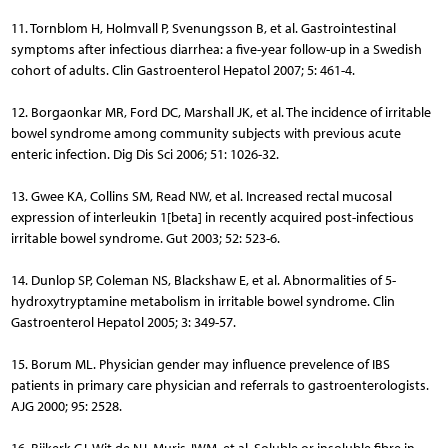
11. Tornblom H, Holmvall P, Svenungsson B, et al. Gastrointestinal
symptoms after infectious diarrhea: a five-year follow-up in a Swedish
cohort of adults. Clin Gastroenterol Hepatol 2007; 5: 461-4.
12. Borgaonkar MR, Ford DC, Marshall JK, et al. The incidence of irritable
bowel syndrome among community subjects with previous acute
enteric infection. Dig Dis Sci 2006; 51: 1026-32.
13. Gwee KA, Collins SM, Read NW, et al. Increased rectal mucosal
expression of interleukin 1[beta] in recently acquired post-infectious
irritable bowel syndrome. Gut 2003; 52: 523-6.
14. Dunlop SP, Coleman NS, Blackshaw E, et al. Abnormalities of 5-
hydroxytryptamine metabolism in irritable bowel syndrome. Clin
Gastroenterol Hepatol 2005; 3: 349-57.
15. Borum ML. Physician gender may influence prevelence of IBS
patients in primary care physician and referrals to gastroenterologists.
AJG 2000; 95: 2528.