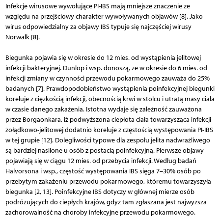
Infekcje wirusowe wywołujące PI-IBS mają mniejsze znaczenie ze
względu na przejściowy charakter wywoływanych objawów [8]. Jako
wirus odpowiedzialny za objawy IBS typuje się najczęściej wirusy
Norwalk [8].
Biegunka pojawia się w okresie do 12 mies. od wystąpienia jelitowej
infekcji bakteryjnej. Dunlop i wsp. donoszą, że w okresie do 6 mies. od
infekcji zmiany w czynności przewodu pokarmowego zauważa do 25%
badanych [7]. Prawdopodobieństwo wystąpienia poinfekcyjnej biegunki
koreluje z ciężkością infekcji, obecnością krwi w stolcu i utratą masy ciała
w czasie danego zakażenia. Istotna wydaje się zależność zauważona
przez Borgaonkara, iż podwyższona ciepłota ciała towarzysząca infekcji
żołądkowo-jelitowej dodatnio koreluje z częstością występowania PI-IBS
w tej grupie [12]. Dolegliwości typowe dla zespołu jelita nadwrażliwego
są bardziej nasilone u osób z postacią poinfekcyjną. Pierwsze objawy
pojawiają się w ciągu 12 mies. od przebycia infekcji. Według badań
Halvorsona i wsp., częstość występowania IBS sięga 7–30% osób po
przebytym zakażeniu przewodu pokarmowego, któremu towarzyszyła
biegunka [2, 13]. Poinfekcyjne IBS dotyczy w głównej mierze osób
podróżujących do ciepłych krajów, gdyż tam zgłaszana jest najwyższa
zachorowalność na choroby infekcyjne przewodu pokarmowego.