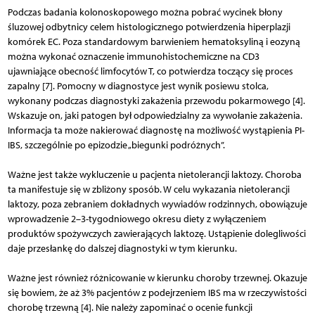
Podczas badania kolonoskopowego można pobrać wycinek błony
śluzowej odbytnicy celem histologicznego potwierdzenia hiperplazji
komórek EC. Poza standardowym barwieniem hematoksyliną i eozyną
można wykonać oznaczenie immunohistochemiczne na CD3
ujawniające obecność limfocytów T, co potwierdza toczący się proces
zapalny [7]. Pomocny w diagnostyce jest wynik posiewu stolca,
wykonany podczas diagnostyki zakażenia przewodu pokarmowego [4].
Wskazuje on, jaki patogen był odpowiedzialny za wywołanie zakażenia.
Informacja ta może nakierować diagnostę na możliwość wystąpienia PI-
IBS, szczególnie po epizodzie „biegunki podróżnych”.
Ważne jest także wykluczenie u pacjenta nietolerancji laktozy. Choroba
ta manifestuje się w zbliżony sposób. W celu wykazania nietolerancji
laktozy, poza zebraniem dokładnych wywiadów rodzinnych, obowiązuje
wprowadzenie 2–3-tygodniowego okresu diety z wyłączeniem
produktów spożywczych zawierających laktozę. Ustąpienie dolegliwości
daje przesłankę do dalszej diagnostyki w tym kierunku.
Ważne jest również różnicowanie w kierunku choroby trzewnej. Okazuje
się bowiem, że aż 3% pacjentów z podejrzeniem IBS ma w rzeczywistości
chorobę trzewną [4]. Nie należy zapominać o ocenie funkcji