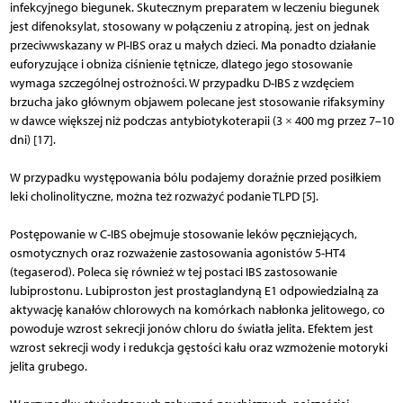
infekcyjnego biegunek. Skutecznym preparatem w leczeniu biegunek
jest difenoksylat, stosowany w połączeniu z atropiną, jest on jednak
przeciwwskazany w PI-IBS oraz u małych dzieci. Ma ponadto działanie
euforyzujące i obniża ciśnienie tętnicze, dlatego jego stosowanie
wymaga szczególnej ostrożności. W przypadku D-IBS z wzdęciem
brzucha jako głównym objawem polecane jest stosowanie rifaksyminy
w dawce większej niż podczas antybiotykoterapii (3 × 400 mg przez 7–10
dni) [17].
W przypadku występowania bólu podajemy doraźnie przed posiłkiem
leki cholinolityczne, można też rozważyć podanie TLPD [5].
Postępowanie w C-IBS obejmuje stosowanie leków pęczniejących,
osmotycznych oraz rozważenie zastosowania agonistów 5-HT4
(tegaserod). Poleca się również w tej postaci IBS zastosowanie
lubiprostonu. Lubiproston jest prostaglandyną E1 odpowiedzialną za
aktywację kanałów chlorowych na komórkach nabłonka jelitowego, co
powoduje wzrost sekrecji jonów chloru do światła jelita. Efektem jest
wzrost sekrecji wody i redukcja gęstości kału oraz wzmożenie motoryki
jelita grubego.