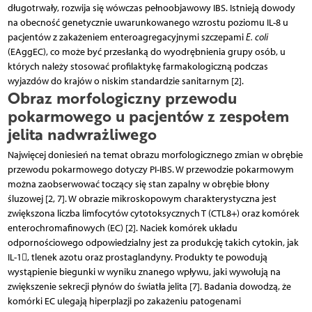
długotrwały, rozwija się wówczas pełnoobjawowy IBS. Istnieją dowody
na obecność genetycznie uwarunkowanego wzrostu poziomu IL-8 u
pacjentów z zakażeniem enteroagregacyjnymi szczepami
E. coli
(EAggEC), co może być przesłanką do wyodrębnienia grupy osób, u
których należy stosować profilaktykę farmakologiczną podczas
wyjazdów do krajów o niskim standardzie sanitarnym [2].
Obraz morfologiczny przewodu
pokarmowego u pacjentów z zespołem
jelita nadwrażliwego
Najwięcej doniesień na temat obrazu morfologicznego zmian w obrębie
przewodu pokarmowego dotyczy PI-IBS. W przewodzie pokarmowym
można zaobserwować toczący się stan zapalny w obrębie błony
śluzowej [2, 7]. W obrazie mikroskopowym charakterystyczna jest
zwiększona liczba limfocytów cytotoksycznych T (CTL8+) oraz komórek
enterochromafinowych (EC) [2]. Naciek komórek układu
odpornościowego odpowiedzialny jest za produkcję takich cytokin, jak
IL-1, tlenek azotu oraz prostaglandyny. Produkty te powodują
wystąpienie biegunki w wyniku znanego wpływu, jaki wywołują na
zwiększenie sekrecji płynów do światła jelita [7]. Badania dowodzą, że
komórki EC ulegają hiperplazji po zakażeniu patogenami