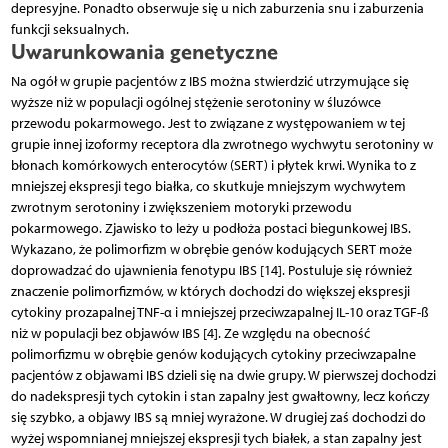
depresyjne. Ponadto obserwuje się u nich zaburzenia snu i zaburzenia
funkcji seksualnych.
Uwarunkowania genetyczne
Na ogół w grupie pacjentów z IBS można stwierdzić utrzymujące się
wyższe niż w populacji ogólnej stężenie serotoniny w śluzówce
przewodu pokarmowego. Jest to związane z występowaniem w tej
grupie innej izoformy receptora dla zwrotnego wychwytu serotoniny w
błonach komórkowych enterocytów (SERT) i płytek krwi. Wynika to z
mniejszej ekspresji tego białka, co skutkuje mniejszym wychwytem
zwrotnym serotoniny i zwiększeniem motoryki przewodu
pokarmowego. Zjawisko to leży u podłoża postaci biegunkowej IBS.
Wykazano, że polimorfizm w obrębie genów kodujących SERT może
doprowadzać do ujawnienia fenotypu IBS [14]. Postuluje się również
znaczenie polimorfizmów, w których dochodzi do większej ekspresji
cytokiny prozapalnej TNF-α i mniejszej przeciwzapalnej IL-10 oraz TGF-ß
niż w populacji bez objawów IBS [4]. Ze względu na obecność
polimorfizmu w obrębie genów kodujących cytokiny przeciwzapalne
pacjentów z objawami IBS dzieli się na dwie grupy. W pierwszej dochodzi
do nadekspresji tych cytokin i stan zapalny jest gwałtowny, lecz kończy
się szybko, a objawy IBS są mniej wyrażone. W drugiej zaś dochodzi do
wyżej wspomnianej mniejszej ekspresji tych białek, a stan zapalny jest