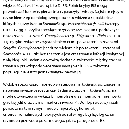
większość zakwalifikowaną jako D-IBS. Poinfekcyjny IBS mogą
powodować bakterie, pierwotniaki, pasożyty i wirusy. Najistotniejszym
czynnikiem z epidemiologicznego punktu widzenia są bakterie, z
których najczęstsze to:
Salmonella
sp.,
Escherichia coli (E. coli)
(szczepy
ETEC i EAggEC, czyli stanowiące przyczynę tzw. biegunki podróżnych,
oraz szczep EC 0157:H7),
Campylobacter
sp.,
Shigella
sp.,
Vibrio
sp. [1, 10,
11]. Ryzyko związane z wystąpieniem PI-IBS po zakażeniu szczepami
Shigella
i
Campylobacter
jest dużo większe niż po zakażeniu szczepami
Salmonella
[4, 11]. Nie bez znaczenia jest czas trwania infekcji i związanej
z nią biegunki. Badania dowodzą dodatniej zależności między czasem
trwania a prawdopodobieństwem wystąpienia IBS w zakażonej
populacji, nie jest to jednak związek pewny [2].
W dobie rozpowszechnionego występowania
Trichinella
sp. znaczenia
nabierają inwazje pasożytnicze. Badania z użyciem
Trichinella
sp. na
modelu zwierzęcym wykazały hiperplazję oraz hipertrofię mięśniówki
gładkiej jelit oraz stan ich nadwrażliwości [7]. Dunlop i wsp. wykazali
ponadto na tym samym modelu hiperplazję komórek
enterochromafinowych biorących udział w regulacji fizjologicznej
czynności przewodu pokarmowego, jak i w patogenezie IBS.