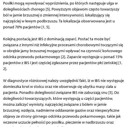
Posiłki mogą wywoływać wypróżnienia, po których następuje ulga w
dolegliwościach chorego [5]. Powyższym objawom często towarzyszy
ból w jamie brzusznej o zmiennej intensywności, lokalizujący się
najczęściej w lewym podbrzuszu. Ta lokalizacja obserwowana jest u
ponad 70% pacjentów [1, 5].
Kolejną postacią jest IBS z dominacją zaparć. Postać ta może być
związana z innymi niż infekcyjne procesami chorobowymi toczącymi się
w obrębie jamy brzusznej mogącymi wpływać na czynność końcowego
odcinka przewodu pokarmowego [2]. Zaparcie występuje u ponad 15%
pacjentów z IBS i jest częściej zgłaszane przez pacjentów płci żeńskiej [1,
2].
W diagnostyce różnicowej należy uwzględnić fakt, iż w IBS nie występuje
domieszka krwi w stolcu oraz nie obserwuje się ubytku masy ciała u
pacjenta. Ponadto dolegliwości związane IBS nie zaburzają snu [5]. Do
dolegliwości towarzyszących, które występują u części pacjentów,
można zaliczyć wymioty, najczęściej związane z bólem w jamie
brzusznej, wzdęcia, nadmierne oddawanie gazów oraz niespecyficzne
objawy ze strony górnego odcinka przewodu pokarmowego, takie jak
wczesne uczucie pełności po posiłku, pieczenie w nadbrzuszu oraz