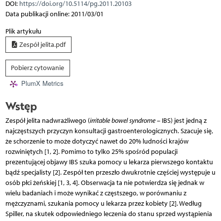
DOI:
https://doi.org/10.5114/pg.2011.20103
Data publikacji online: 2011/03/01
Plik artykułu
Zespół jelita.pdf
Pobierz cytowanie
PlumX Metrics
Wstęp
Zespół jelita nadwrażliwego (
irritable bowel syndrome
– IBS) jest jedną z
najczęstszych przyczyn konsultacji gastroenterologicznych. Szacuje się,
że schorzenie to może dotyczyć nawet do 20% ludności krajów
rozwiniętych [1, 2]. Pomimo to tylko 25% spośród populacji
prezentującej objawy IBS szuka pomocy u lekarza pierwszego kontaktu
bądź specjalisty [2]. Zespół ten przeszło dwukrotnie częściej występuje u
osób płci żeńskiej [1, 3, 4]. Obserwacja ta nie potwierdza się jednak w
wielu badaniach i może wynikać z częstszego, w porównaniu z
mężczyznami, szukania pomocy u lekarza przez kobiety [2]. Według
Spiller, na skutek odpowiedniego leczenia do stanu sprzed wystąpienia