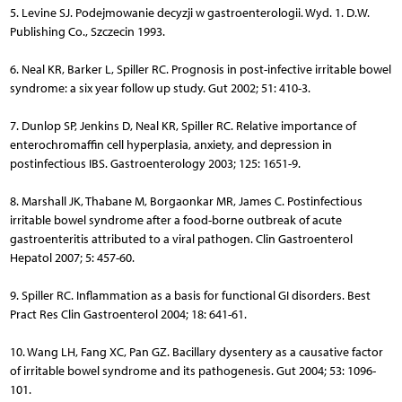
5. Levine SJ. Podejmowanie decyzji w gastroenterologii. Wyd. 1. D.W.
Publishing Co., Szczecin 1993.
6. Neal KR, Barker L, Spiller RC. Prognosis in post-infective irritable bowel
syndrome: a six year follow up study. Gut 2002; 51: 410-3.
7. Dunlop SP, Jenkins D, Neal KR, Spiller RC. Relative importance of
enterochromaffin cell hyperplasia, anxiety, and depression in
postinfectious IBS. Gastroenterology 2003; 125: 1651-9.
8. Marshall JK, Thabane M, Borgaonkar MR, James C. Postinfectious
irritable bowel syndrome after a food-borne outbreak of acute
gastroenteritis attributed to a viral pathogen. Clin Gastroenterol
Hepatol 2007; 5: 457-60.
9. Spiller RC. Inflammation as a basis for functional GI disorders. Best
Pract Res Clin Gastroenterol 2004; 18: 641-61.
10. Wang LH, Fang XC, Pan GZ. Bacillary dysentery as a causative factor
of irritable bowel syndrome and its pathogenesis. Gut 2004; 53: 1096-
101.