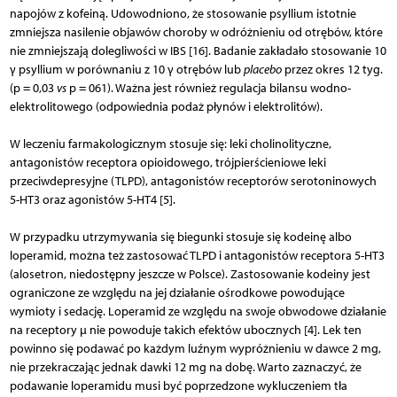
napojów z kofeiną. Udowodniono, że stosowanie psyllium istotnie
zmniejsza nasilenie objawów choroby w odróżnieniu od otrębów, które
nie zmniejszają dolegliwości w IBS [16]. Badanie zakładało stosowanie 10
γ psyllium w porównaniu z 10 γ otrębów lub
placebo
przez okres 12 tyg.
(p = 0,03
vs
p = 061). Ważna jest również regulacja bilansu wodno-
elektrolitowego (odpowiednia podaż płynów i elektrolitów).
W leczeniu farmakologicznym stosuje się: leki cholinolityczne,
antagonistów receptora opioidowego, trójpierścieniowe leki
przeciwdepresyjne (TLPD), antagonistów receptorów serotoninowych
5-HT3 oraz agonistów 5-HT4 [5].
W przypadku utrzymywania się biegunki stosuje się kodeinę albo
loperamid, można też zastosować TLPD i antagonistów receptora 5-HT3
(alosetron, niedostępny jeszcze w Polsce). Zastosowanie kodeiny jest
ograniczone ze względu na jej działanie ośrodkowe powodujące
wymioty i sedację. Loperamid ze względu na swoje obwodowe działanie
na receptory µ nie powoduje takich efektów ubocznych [4]. Lek ten
powinno się podawać po każdym luźnym wypróżnieniu w dawce 2 mg,
nie przekraczając jednak dawki 12 mg na dobę. Warto zaznaczyć, że
podawanie loperamidu musi być poprzedzone wykluczeniem tła