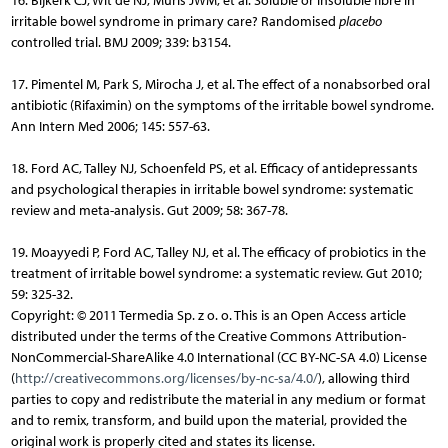
16. Bijkerk CJ, Wit de NJ, Muris JWM, et al. Soluble or insoluble fibre in
irritable bowel syndrome in primary care? Randomised
placebo
controlled trial. BMJ 2009; 339: b3154.
17. Pimentel M, Park S, Mirocha J, et al. The effect of a nonabsorbed oral
antibiotic (Rifaximin) on the symptoms of the irritable bowel syndrome.
Ann Intern Med 2006; 145: 557-63.
18. Ford AC, Talley NJ, Schoenfeld PS, et al. Efficacy of antidepressants
and psychological therapies in irritable bowel syndrome: systematic
review and meta-analysis. Gut 2009; 58: 367-78.
19. Moayyedi P, Ford AC, Talley NJ, et al. The efficacy of probiotics in the
treatment of irritable bowel syndrome: a systematic review. Gut 2010;
59: 325-32.
Copyright: © 2011 Termedia Sp. z o. o. This is an Open Access article
distributed under the terms of the Creative Commons Attribution-
NonCommercial-ShareAlike 4.0 International (CC BY-NC-SA 4.0) License
(
http://creativecommons.org/licenses/by-nc-sa/4.0/
), allowing third
parties to copy and redistribute the material in any medium or format
and to remix, transform, and build upon the material, provided the
original work is properly cited and states its license.