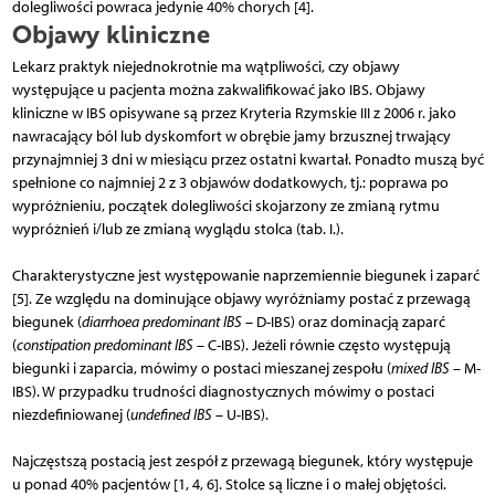
dolegliwości powraca jedynie 40% chorych [4].
Objawy kliniczne
Lekarz praktyk niejednokrotnie ma wątpliwości, czy objawy
występujące u pacjenta można zakwalifikować jako IBS. Objawy
kliniczne w IBS opisywane są przez Kryteria Rzymskie III z 2006 r. jako
nawracający ból lub dyskomfort w obrębie jamy brzusznej trwający
przynajmniej 3 dni w miesiącu przez ostatni kwartał. Ponadto muszą być
spełnione co najmniej 2 z 3 objawów dodatkowych, tj.: poprawa po
wypróżnieniu, początek dolegliwości skojarzony ze zmianą rytmu
wypróżnień i/lub ze zmianą wyglądu stolca (tab. I.).
Charakterystyczne jest występowanie naprzemiennie biegunek i zaparć
[5]. Ze względu na dominujące objawy wyróżniamy postać z przewagą
biegunek (
diarrhoea predominant IBS
– D-IBS) oraz dominacją zaparć
(
constipation predominant IBS
– C-IBS). Jeżeli równie często występują
biegunki i zaparcia, mówimy o postaci mieszanej zespołu (
mixed IBS
– M-
IBS). W przypadku trudności diagnostycznych mówimy o postaci
niezdefiniowanej (
undefined IBS
– U-IBS).
Najczęstszą postacią jest zespół z przewagą biegunek, który występuje
u ponad 40% pacjentów [1, 4, 6]. Stolce są liczne i o małej objętości.