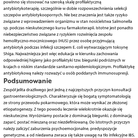
powinno się stosować na szeroką skalę profilaktyczną
antybiotykoterapię, szczególnie w dobie rozpowszechnienia selekcji
szczepów antybiotykoopornych. Nie bez znaczenia jest także ryzyko
związane z wprowadzeniem organizmu w stan nosicielstwa Salmonella
sp. podczas nieskutecznego kursu farmakoterapii. Istotne jest ponadto
niebezpieczeństwo związane z ryzykiem rozwinięcia zespołu
hemolityczno-mocznicowego (HUS) przez osobę przyjmującą
antybiotyk podczas infekcji szczepem E. coli wytwarzającym toksynę
Shiga. Najważniejsza jest więc edukacja w kierunku zachowania
odpowiedniej higieny jako profilaktyki tzw. biegunki podróżnych w
krajach o niskim standardzie sanitarno-epidemiologicznym. Profilaktykę
antybiotykową należy rozważyć u osób poddanych immunosupresji.
Podsumowanie
Zespół jelita drażliwego jest jedną z najczęstszych przyczyn konsultacji
gastroenterologicznych. Charakteryzuje się bogatą symptomatologią
ze strony przewodu pokarmowego, która może wynikać ze złożonej
etiopatogenezy. Z tego powodu leczenie wielokrotnie okazuje się
nieskuteczne. Wyróżniamy postacie z dominacją biegunki, z dominacją
zaparć, postać mieszaną oraz niezdefiniowaną. Do istotnych przyczyn
należy zaliczyć zaburzenia psychoemocjonalne, predyspozycje
genetyczne, a od niedawna zwraca się także uwagę na tło infekcyjne IBS.