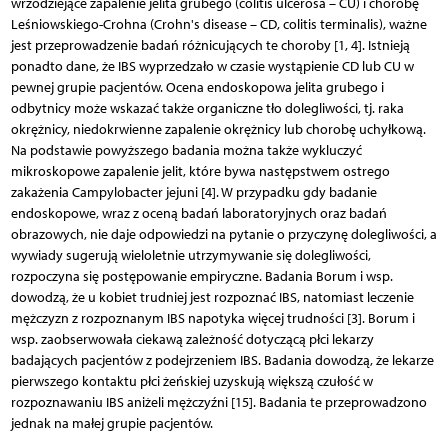
wrzodziejące zapalenie jelita grubego (colitis ulcerosa – CU) i chorobę
Leśniowskiego-Crohna (Crohn's disease – CD, colitis terminalis), ważne
jest przeprowadzenie badań różnicujących te choroby [1, 4]. Istnieją
ponadto dane, że IBS wyprzedzało w czasie wystąpienie CD lub CU w
pewnej grupie pacjentów. Ocena endoskopowa jelita grubego i
odbytnicy może wskazać także organiczne tło dolegliwości, tj. raka
okrężnicy, niedokrwienne zapalenie okrężnicy lub chorobę uchyłkową.
Na podstawie powyższego badania można także wykluczyć
mikroskopowe zapalenie jelit, które bywa następstwem ostrego
zakażenia Campylobacter jejuni [4]. W przypadku gdy badanie
endoskopowe, wraz z oceną badań laboratoryjnych oraz badań
obrazowych, nie daje odpowiedzi na pytanie o przyczynę dolegliwości, a
wywiady sugerują wieloletnie utrzymywanie się dolegliwości,
rozpoczyna się postępowanie empiryczne. Badania Borum i wsp.
dowodzą, że u kobiet trudniej jest rozpoznać IBS, natomiast leczenie
mężczyzn z rozpoznanym IBS napotyka więcej trudności [3]. Borum i
wsp. zaobserwowała ciekawą zależność dotyczącą płci lekarzy
badających pacjentów z podejrzeniem IBS. Badania dowodzą, że lekarze
pierwszego kontaktu płci żeńskiej uzyskują większą czułość w
rozpoznawaniu IBS aniżeli mężczyźni [15]. Badania te przeprowadzono
jednak na małej grupie pacjentów.