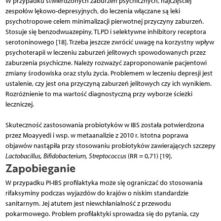
W przypadku stwierdzonych zaburzeń psychicznych, najczęściej
zespołów lękowo-depresyjnych, do leczenia włączane są leki
psychotropowe celem minimalizacji pierwotnej przyczyny zaburzeń.
Stosuje się benzodwuazepiny, TLPD i selektywne inhibitory receptora
serotoninowego [18]. Trzeba jeszcze zwrócić uwagę na korzystny wpływ
psychoterapii w leczeniu zaburzeń jelitowych spowodowanych przez
zaburzenia psychiczne. Należy rozważyć zaproponowanie pacjentowi
zmiany środowiska oraz stylu życia. Problemem w leczeniu depresji jest
ustalenie, czy jest ona przyczyną zaburzeń jelitowych czy ich wynikiem.
Rozróżnienie to ma wartość diagnostyczną przy wyborze ścieżki
leczniczej.
Skuteczność zastosowania probiotyków w IBS została potwierdzona
przez Moayyedi i wsp. w metaanalizie z 2010 r. Istotna poprawa
objawów nastąpiła przy stosowaniu probiotyków zawierających szczepy
Lactobacillus, Bifidobacterium, Streptococcus
(RR = 0,71) [19].
Zapobieganie
W przypadku PI-IBS profilaktyka może się ograniczać do stosowania
rifaksyminy podczas wyjazdów do krajów o niskim standardzie
sanitarnym. Jej atutem jest niewchłanialność z przewodu
pokarmowego. Problem profilaktyki sprowadza się do pytania, czy