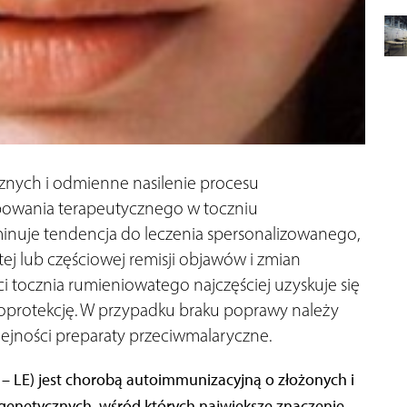
znych i odmienne nasilenie procesu
owania terapeutycznego w toczniu
inuje tendencja do leczenia spersonalizowanego,
ej lub częściowej remisji objawów i zmian
i tocznia rumieniowatego najczęściej uzyskuje się
otoprotekcję. W przypadku braku poprawy należy
lejności preparaty przeciwmalaryczne.
– LE) jest chorobą autoimmunizacyjną o złożonych i
enetycznych, wśród których największe znaczenie