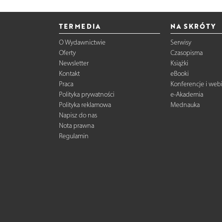
TERMEDIA
NA SKRÓTY
O Wydawnictwie
Serwisy
Oferty
Czasopisma
Newsletter
Książki
Kontakt
eBooki
Praca
Konferencje i web
Polityka prywatności
e-Akademia
Polityka reklamowa
Mednauka
Napisz do nas
Nota prawna
Regulamin