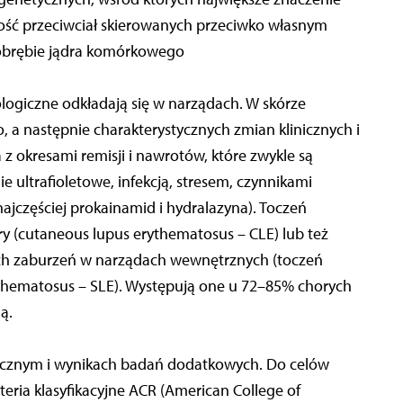
ość przeciwciał skierowanych przeciwko własnym
obrębie jądra komórkowego
ogiczne odkładają się w narządach. W skórze
, a następnie charakterystycznych zmian klinicznych i
z okresami remisji i nawrotów, które zwykle są
ultrafioletowe, infekcją, stresem, czynnikami
ajczęściej prokainamid i hydralazyna). Toczeń
y (cutaneous lupus erythematosus – CLE) lub też
ch zaburzeń w narządach wewnętrznych (toczeń
thematosus – SLE). Występują one u 72–85% chorych
ą.
nicznym i wynikach badań dodatkowych. Do celów
teria klasyfikacyjne ACR (American College of