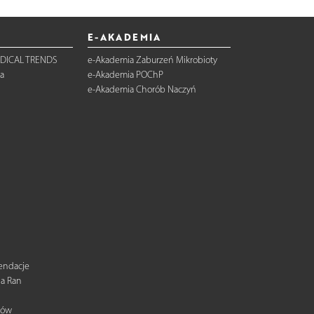
E-AKADEMIA
DICAL TRENDS
e-Akademia Zaburzeń Mikrobioty
a
e-Akademia POChP
e-Akademia Chorób Naczyń
mendacje
ia Ran
tów