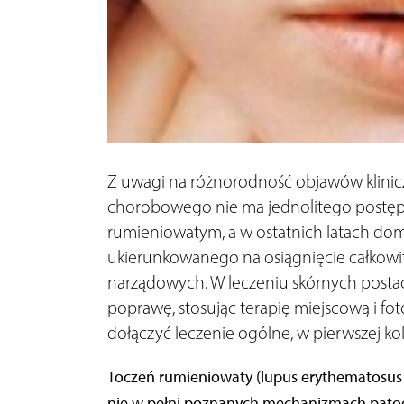
Z uwagi na różnorodność objawów klinic
chorobowego nie ma jednolitego postęp
rumieniowatym, a w ostatnich latach dom
ukierunkowanego na osiągnięcie całkowit
narządowych. W leczeniu skórnych postac
poprawę, stosując terapię miejscową i f
dołączyć leczenie ogólne, w pierwszej ko
Toczeń rumieniowaty (lupus erythematosus 
nie w pełni poznanych mechanizmach patog