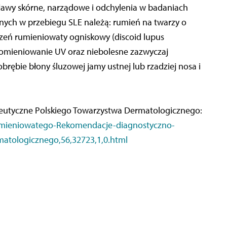
jawy skórne, narządowe i odchylenia w badaniach
nych w przebiegu SLE należą: rumień na twarzy o
toczeń rumieniowaty ogniskowy (discoid lupus
romieniowanie UV oraz niebolesne zazwyczaj
rębie błony śluzowej jamy ustnej lub rzadziej nosa i
eutyczne Polskiego Towarzystwa Dermatologicznego:
umieniowatego-Rekomendacje-diagnostyczno-
atologicznego,56,32723,1,0.html