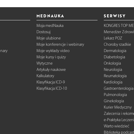
MEDNAUKA
SERWISY
Moja medNauka
KONGRES TOP ME
Dostosuj
Menedżer Zdrowi
Moje ulubione
Lekarz POZ
Moje konferencje i webinary
Choroby rzadkie
inary
Moje wykłady video
Dermatologia
Moje kursy i quizy
Diabetologia
Wytyczne
Onkologia
Artykuły naukowe
Neurologia
Kalkulatory
Reumatologia
Klasyfikacja ICD-9
Kardiologia
Klasyfikacja ICD-10
Gastroenterologia
Pulmonologia
Ginekologia
Kurier Medyczny
Zalecenia i reko
e-Praktyka Leczen
Warto wiedzieć
Biblioteka podcas