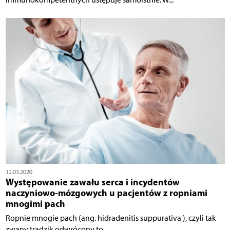
12.03.2020
Występowanie zawału serca i incydentów
naczyniowo-mózgowych u pacjentów z ropniami
mnogimi pach
Ropnie mnogie pach (ang. hidradenitis suppurativa ), czyli tak
zwany trądzik odwrócony to...