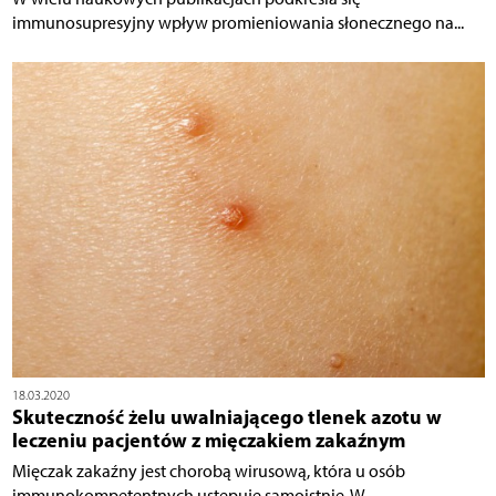
immunosupresyjny wpływ promieniowania słonecznego na...
18.03.2020
Skuteczność żelu uwalniającego tlenek azotu w
leczeniu pacjentów z mięczakiem zakaźnym
Mięczak zakaźny jest chorobą wirusową, która u osób
immunokompetentnych ustępuje samoistnie. W...