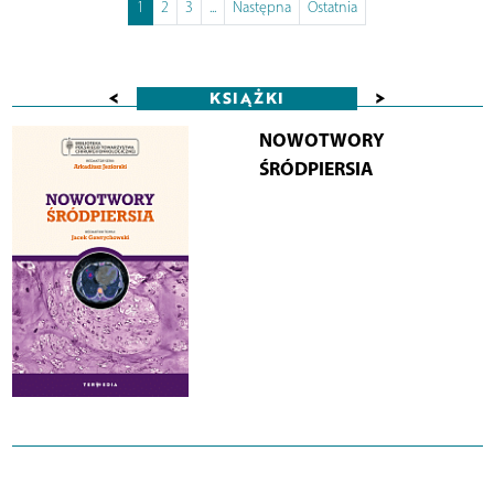
1
2
3
...
Następna
Ostatnia
<
>
KSIĄŻKI
NOWOTWORY
ŚRÓDPIERSIA