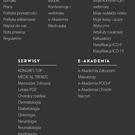
Kontakt
eBooki
Moje konferencje i
Praca
Konferencje i
webinary
Polityka prywatności
webinary
Moje wykłady video
Polityka reklamowa
e-Akademia
Moje kursy i quizy
Napisz do nas
Mednauka
Wytyczne
Nota prawna
Artykuły naukowe
Regulamin
Kalkulatory
Klasyfikacja ICD-9
Klasyfikacja ICD-10
SERWISY
E-AKADEMIA
KONGRES TOP
e-Akademia Zaburzeń
MEDICAL TRENDS
Mikrobioty
Menedżer Zdrowia
e-Akademia POChP
Lekarz POZ
e-Akademia Chorób
Choroby rzadkie
Naczyń
Dermatologia
Diabetologia
Onkologia
Neurologia
Reumatologia
Kardiologia