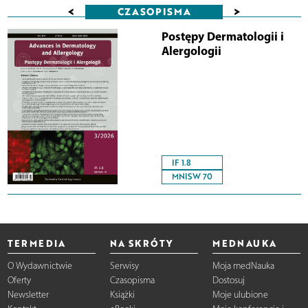
<
>
CZASOPISMA
Postępy Dermatologii i
Alergologii
IF 1.8
MNISW 70
TERMEDIA
NA SKRÓTY
MEDNAUKA
O Wydawnictwie
Serwisy
Moja medNauka
Oferty
Czasopisma
Dostosuj
Newsletter
Książki
Moje ulubione