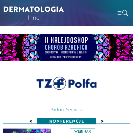
DERMATOLOGIA
Inne
Partner Serwisu
<
>
KONFERENCJE
WEBINAR