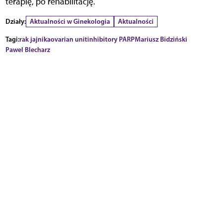
terapię, po rehabilitację.
Działy:
Aktualności w Ginekologia
Aktualności
Tagi:
rak jajnika
ovarian unit
inhibitory PARP
Mariusz Bidziński
Pawel Blecharz