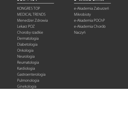
KONGRES TOP
e-Akademia Zaburzeń
MEDICAL TRENDS
Mikrobioty
Menedżer Zdrowia
e-Akademia POChP
Lekarz POZ
e-Akademia Chorób
Choroby rzadkie
Naczyń
Dermatologia
Diabetologia
Onkologia
Neurologia
Reumatologia
Kardiologia
Gastroenterologia
Pulmonologia
Ginekologia
Kurier Medyczny
Zalecenia i
rekomendacje
e-Praktyka Leczenia
Ran
Warto wiedzieć