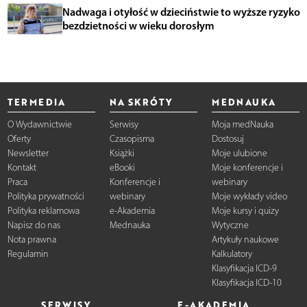
Nadwaga i otyłość w dzieciństwie to wyższe ryzyko
bezdzietności w wieku dorosłym
TERMEDIA
NA SKRÓTY
MEDNAUKA
O Wydawnictwie
Serwisy
Moja medNauka
Oferty
Czasopisma
Dostosuj
Newsletter
Książki
Moje ulubione
Kontakt
eBooki
Moje konferencje i
Praca
Konferencje i
webinary
Polityka prywatności
webinary
Moje wykłady video
Polityka reklamowa
e-Akademia
Moje kursy i quizy
Napisz do nas
Mednauka
Wytyczne
Nota prawna
Artykuły naukowe
Regulamin
Kalkulatory
Klasyfikacja ICD-9
Klasyfikacja ICD-10
SERWISY
E-AKADEMIA