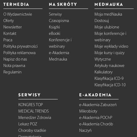
TERMEDIA
NA SKRÓTY
MEDNAUKA
O Wydawnictwie
Serwisy
Moja medNauka
Oferty
Czasopisma
Dostosuj
Newsletter
Książki
Moje ulubione
Kontakt
eBooki
Moje konferencje i
Praca
Konferencje i
webinary
Polityka prywatności
webinary
Moje wykłady video
Polityka reklamowa
e-Akademia
Moje kursy i quizy
Napisz do nas
Mednauka
Wytyczne
Nota prawna
Artykuły naukowe
Regulamin
Kalkulatory
Klasyfikacja ICD-9
Klasyfikacja ICD-10
SERWISY
E-AKADEMIA
KONGRES TOP
e-Akademia Zaburzeń
MEDICAL TRENDS
Mikrobioty
Menedżer Zdrowia
e-Akademia POChP
Lekarz POZ
e-Akademia Chorób
Choroby rzadkie
Naczyń
Dermatologia