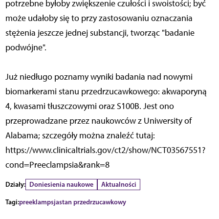
potrzebne byłoby zwiększenie czułości i swoistości; być
może udałoby się to przy zastosowaniu oznaczania
stężenia jeszcze jednej substancji, tworząc "badanie
podwójne".
Już niedługo poznamy wyniki badania nad nowymi
biomarkerami stanu przedrzucawkowego: akwaporyną
4, kwasami tłuszczowymi oraz S100B. Jest ono
przeprowadzane przez naukowców z Uniwersity of
Alabama; szczegóły można znaleźć tutaj:
https://www.clinicaltrials.gov/ct2/show/NCT03567551?
cond=Preeclampsia&rank=8
Działy:
Doniesienia naukowe
Aktualności
Tagi:
preeklampsja
stan przedrzucawkowy