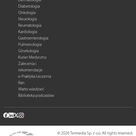
Diabetologia
Onkologia
Neurologia
Reumatologia
Kardiologia
Gastroenterologia
Pulmonologia
Ginekologia
Kurier Medyczny
Zalecenia i
rekomendacje
e-Praktyka Leczenia
Ran
Warto wiedzieć
Biblioteka podcastów
© 2026 Termedia Sp. z o.o. All rights reserved.