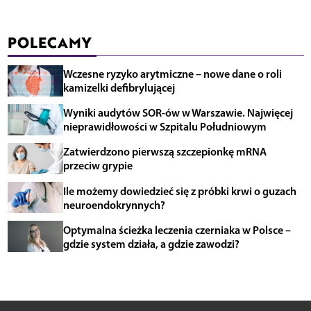
POLECAMY
Wczesne ryzyko arytmiczne – nowe dane o roli
kamizelki defibrylującej
Wyniki audytów SOR-ów w Warszawie. Najwięcej
nieprawidłowości w Szpitalu Południowym
Zatwierdzono pierwszą szczepionkę mRNA
przeciw grypie
Ile możemy dowiedzieć się z próbki krwi o guzach
neuroendokrynnych?
Optymalna ścieżka leczenia czerniaka w Polsce –
gdzie system działa, a gdzie zawodzi?