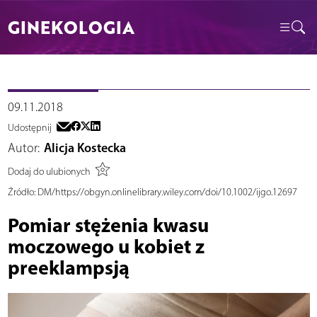
GINEKOLOGIA
09.11.2018
Udostępnij
Autor:
Alicja Kostecka
Dodaj do ulubionych
Źródło:
DM/https://obgyn.onlinelibrary.wiley.com/doi/10.1002/ijgo.12697
Pomiar stężenia kwasu
moczowego u kobiet z
preeklampsją