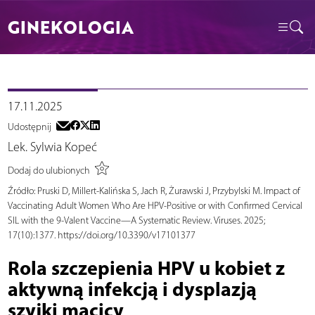
GINEKOLOGIA
17.11.2025
Udostępnij
Lek. Sylwia Kopeć
Dodaj do ulubionych
Źródło:
Pruski D, Millert-Kalińska S, Jach R, Żurawski J, Przybylski M. Impact of
Vaccinating Adult Women Who Are HPV-Positive or with Confirmed Cervical
SIL with the 9-Valent Vaccine—A Systematic Review. Viruses. 2025;
17(10):1377. https://doi.org/10.3390/v17101377
Rola szczepienia HPV u kobiet z
aktywną infekcją i dysplazją
szyjki macicy