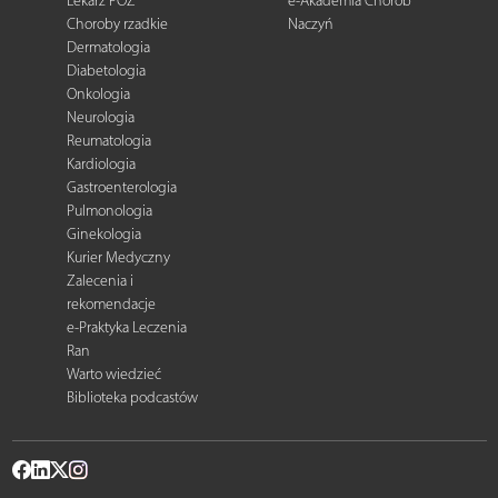
Lekarz POZ
e-Akademia Chorób
Choroby rzadkie
Naczyń
Dermatologia
Diabetologia
Onkologia
Neurologia
Reumatologia
Kardiologia
Gastroenterologia
Pulmonologia
Ginekologia
Kurier Medyczny
Zalecenia i
rekomendacje
e-Praktyka Leczenia
Ran
Warto wiedzieć
Biblioteka podcastów