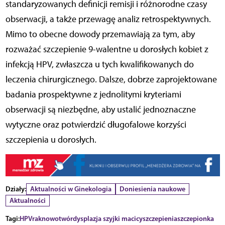
standaryzowanych definicji remisji i różnorodne czasy
obserwacji, a także przewagę analiz retrospektywnych.
Mimo to obecne dowody przemawiają za tym, aby
rozważać szczepienie 9-walentne u dorosłych kobiet z
infekcją HPV, zwłaszcza u tych kwalifikowanych do
leczenia chirurgicznego. Dalsze, dobrze zaprojektowane
badania prospektywne z jednolitymi kryteriami
obserwacji są niezbędne, aby ustalić jednoznaczne
wytyczne oraz potwierdzić długofalowe korzyści
szczepienia u dorosłych.
Działy:
Aktualności w Ginekologia
Doniesienia naukowe
Aktualności
Tagi:
HPV
rak
nowotwór
dysplazja szyjki macicy
szczepienia
szczepionka