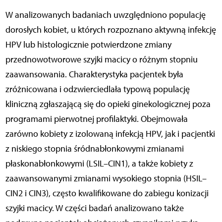
W analizowanych badaniach uwzględniono populację
dorosłych kobiet, u których rozpoznano aktywną infekcję
HPV lub histologicznie potwierdzone zmiany
przednowotworowe szyjki macicy o różnym stopniu
zaawansowania. Charakterystyka pacjentek była
zróżnicowana i odzwierciedlała typową populację
kliniczną zgłaszającą się do opieki ginekologicznej poza
programami pierwotnej profilaktyki. Obejmowała
zarówno kobiety z izolowaną infekcją HPV, jak i pacjentki
z niskiego stopnia śródnabłonkowymi zmianami
płaskonabłonkowymi (LSIL–CIN1), a także kobiety z
zaawansowanymi zmianami wysokiego stopnia (HSIL–
CIN2 i CIN3), często kwalifikowane do zabiegu konizacji
szyjki macicy. W części badań analizowano także