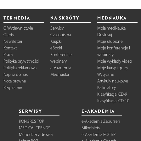
TERMEDIA
NA SKRÓTY
MEDNAUKA
O Wydawnictwie
Serwisy
Moja medNauka
Oferty
Czasopisma
Dostosuj
Newsletter
Książki
Moje ulubione
Kontakt
eBooki
Moje konferencje i
Praca
Konferencje i
webinary
Polityka prywatności
webinary
Moje wykłady video
Polityka reklamowa
e-Akademia
Moje kursy i quizy
Napisz do nas
Mednauka
Wytyczne
Nota prawna
Artykuły naukowe
Regulamin
Kalkulatory
Klasyfikacja ICD-9
Klasyfikacja ICD-10
SERWISY
E-AKADEMIA
KONGRES TOP
e-Akademia Zaburzeń
MEDICAL TRENDS
Mikrobioty
Menedżer Zdrowia
e-Akademia POChP