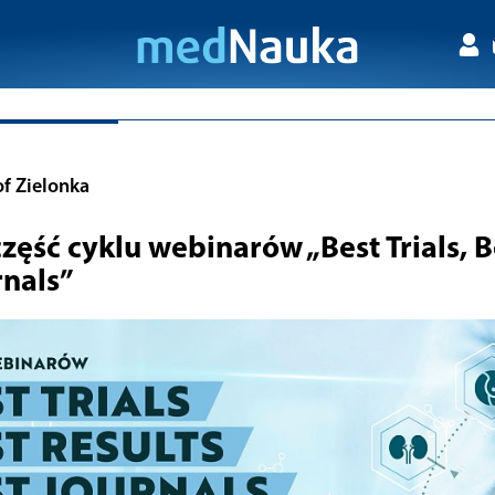
of Zielonka
zęść cyklu webinarów „Best Trials, B
rnals”