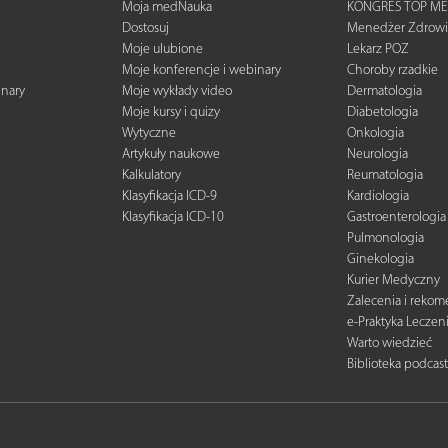
Moja medNauka
KONGRES TOP ME
Dostosuj
Menedżer Zdrowi
Moje ulubione
Lekarz POZ
Moje konferencje i webinary
Choroby rzadkie
inary
Moje wykłady video
Dermatologia
Moje kursy i quizy
Diabetologia
Wytyczne
Onkologia
Artykuły naukowe
Neurologia
Kalkulatory
Reumatologia
Klasyfikacja ICD-9
Kardiologia
Klasyfikacja ICD-10
Gastroenterologia
Pulmonologia
Ginekologia
Kurier Medyczny
Zalecenia i reko
e-Praktyka Leczen
Warto wiedzieć
Biblioteka podcas