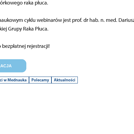
rkowego raka płuca.
aukowym cyklu webinarów jest prof. dr hab. n. med. Dariusz
kiej Grupy Raka Płuca.
bezpłatnej rejestracji!
RACJA
ci w Mednauka
Polecamy
Aktualności