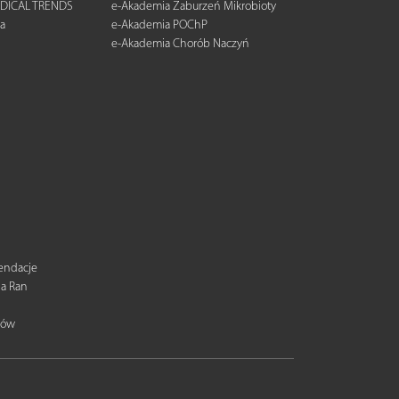
DICAL TRENDS
e-Akademia Zaburzeń Mikrobioty
a
e-Akademia POChP
e-Akademia Chorób Naczyń
mendacje
ia Ran
tów