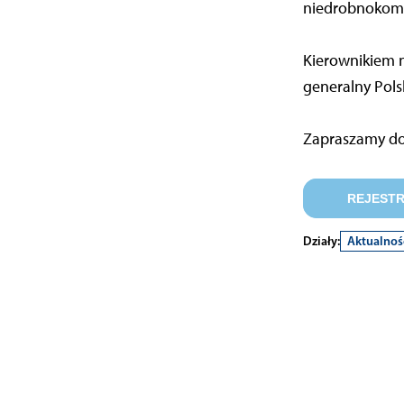
niedrobnokomó
Kierownikiem n
generalny Pols
Zapraszamy do 
REJEST
Działy:
Aktualnoś