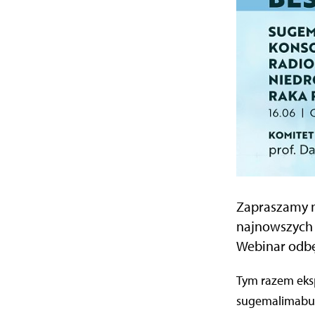
Zapraszamy n
najnowszych i
Webinar odbęd
Tym razem eks
sugemalimabu w