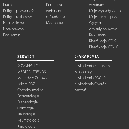
Praca
Konferencje i
webinary
Polityka prywatności
webinary
Moje wykłady video
Polityka reklamowa
e-Akademia
Moje kursy i quizy
Napisz do nas
Mednauka
Wytyczne
Nota prawna
Artykuły naukowe
Regulamin
Kalkulatory
Klasyfikacja ICD-9
Klasyfikacja ICD-10
SERWISY
E-AKADEMIA
KONGRES TOP
e-Akademia Zaburzeń
MEDICAL TRENDS
Mikrobioty
Menedżer Zdrowia
e-Akademia POChP
Lekarz POZ
e-Akademia Chorób
Choroby rzadkie
Naczyń
Dermatologia
Diabetologia
Onkologia
Neurologia
Reumatologia
Kardiologia