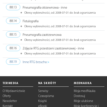
88.13
Pneumografia otrzewnowa - inne
Okresy wybieralności, od: 2008-07-01 do: brak ograniczenia
88.14
Fistulografia
Okresy wybieralności, od: 2008-07-01 do: brak ograniczenia
88.15
Pneumografia zaotrzewnowa
Okresy wybieralności, od: 2008-07-01 do: brak ograniczenia
88.16
Zdjęcie RTG przestrzeni zaotrzewnowej - inne
Okresy wybieralności, od: 2008-07-01 do: brak ograniczenia
>
88.19
Inne RTG brzucha
TERMEDIA
NA SKRÓTY
MEDNAUKA
O Wydawnictwie
Serwisy
Moja medNauka
Oferty
Czasopisma
Dostosuj
Newsletter
Książki
Moje ulubione
Kontakt
eBooki
Moje konferencje i