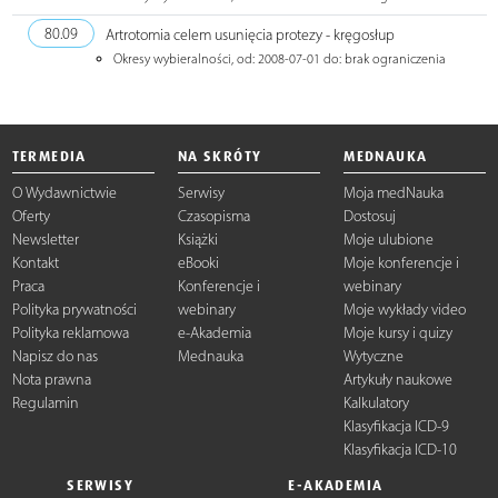
80.09
Artrotomia celem usunięcia protezy - kręgosłup
Okresy wybieralności, od: 2008-07-01 do: brak ograniczenia
TERMEDIA
NA SKRÓTY
MEDNAUKA
O Wydawnictwie
Serwisy
Moja medNauka
Oferty
Czasopisma
Dostosuj
Newsletter
Książki
Moje ulubione
Kontakt
eBooki
Moje konferencje i
Praca
Konferencje i
webinary
Polityka prywatności
webinary
Moje wykłady video
Polityka reklamowa
e-Akademia
Moje kursy i quizy
Napisz do nas
Mednauka
Wytyczne
Nota prawna
Artykuły naukowe
Regulamin
Kalkulatory
Klasyfikacja ICD-9
Klasyfikacja ICD-10
SERWISY
E-AKADEMIA