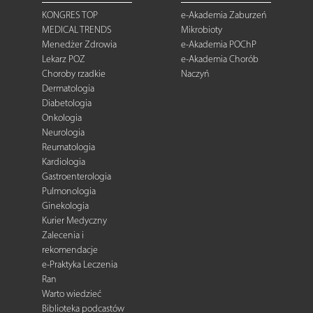
KONGRES TOP
e-Akademia Zaburzeń
MEDICAL TRENDS
Mikrobioty
Menedżer Zdrowia
e-Akademia POChP
Lekarz POZ
e-Akademia Chorób
Choroby rzadkie
Naczyń
Dermatologia
Diabetologia
Onkologia
Neurologia
Reumatologia
Kardiologia
Gastroenterologia
Pulmonologia
Ginekologia
Kurier Medyczny
Zalecenia i
rekomendacje
e-Praktyka Leczenia
Ran
Warto wiedzieć
Biblioteka podcastów