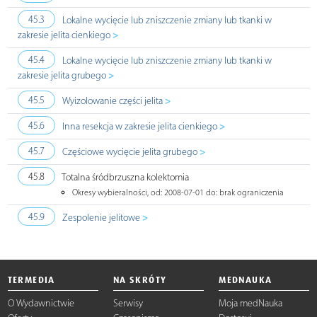
45.3
Lokalne wycięcie lub zniszczenie zmiany lub tkanki w
>
zakresie jelita cienkiego
45.4
Lokalne wycięcie lub zniszczenie zmiany lub tkanki w
>
zakresie jelita grubego
>
45.5
Wyizolowanie części jelita
>
45.6
Inna resekcja w zakresie jelita cienkiego
>
45.7
Częściowe wycięcie jelita grubego
45.8
Totalna śródbrzuszna kolektomia
Okresy wybieralności, od: 2008-07-01 do: brak ograniczenia
>
45.9
Zespolenie jelitowe
TERMEDIA
NA SKRÓTY
MEDNAUKA
O Wydawnictwie
Serwisy
Moja medNauka