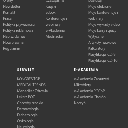
Oferty
Czasopisma
Dostosuj
Newsletter
Książki
Moje ulubione
Kontakt
eBooki
Moje konferencje i
Praca
Konferencje i
webinary
Polityka prywatności
webinary
Moje wykłady video
Polityka reklamowa
e-Akademia
Moje kursy i quizy
Napisz do nas
Mednauka
Wytyczne
Nota prawna
Artykuły naukowe
Regulamin
Kalkulatory
Klasyfikacja ICD-9
Klasyfikacja ICD-10
SERWISY
E-AKADEMIA
KONGRES TOP
e-Akademia Zaburzeń
MEDICAL TRENDS
Mikrobioty
Menedżer Zdrowia
e-Akademia POChP
Lekarz POZ
e-Akademia Chorób
Choroby rzadkie
Naczyń
Dermatologia
Diabetologia
Onkologia
Neurologia