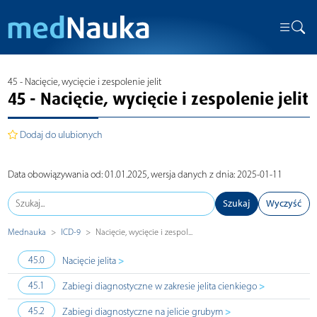
45 - Nacięcie, wycięcie i zespolenie jelit
45 - Nacięcie, wycięcie i zespolenie jelit
Dodaj do ulubionych
Data obowiązywania od: 01.01.2025, wersja danych z dnia: 2025-01-11
Szukaj
Wyczyść
Mednauka
ICD-9
Nacięcie, wycięcie i zespol...
>
45.0
Nacięcie jelita
>
45.1
Zabiegi diagnostyczne w zakresie jelita cienkiego
>
45.2
Zabiegi diagnostyczne na jelicie grubym