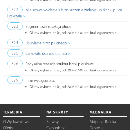
32.2
Miejscowe wycięcie lub zniszczenie zmiany lub tkanki płuca
>
i oskrzela
32.3
Segmentowa resekcja płuca
Okresy wybieralności, od: 2008-07-01 do: brak ograniczenia
>
32.4
Usunięcie płata płucnego
>
32.5
Całkowite usunięcie płuca
32.6
Radykalna resekcja struktur klatki piersiowej
Okresy wybieralności, od: 2008-07-01 do: brak ograniczenia
32.9
Inne wycięcia płuc
Okresy wybieralności, od: 2008-07-01 do: brak ograniczenia
TERMEDIA
NA SKRÓTY
MEDNAUKA
O Wydawnictwie
Serwisy
Moja medNauka
Oferty
Czasopisma
Dostosuj