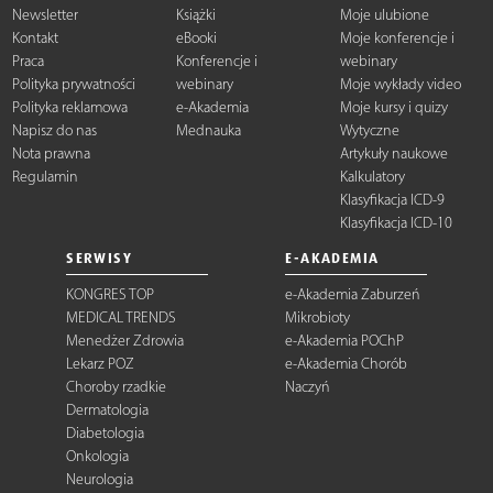
Newsletter
Książki
Moje ulubione
Kontakt
eBooki
Moje konferencje i
Praca
Konferencje i
webinary
Polityka prywatności
webinary
Moje wykłady video
Polityka reklamowa
e-Akademia
Moje kursy i quizy
Napisz do nas
Mednauka
Wytyczne
Nota prawna
Artykuły naukowe
Regulamin
Kalkulatory
Klasyfikacja ICD-9
Klasyfikacja ICD-10
SERWISY
E-AKADEMIA
KONGRES TOP
e-Akademia Zaburzeń
MEDICAL TRENDS
Mikrobioty
Menedżer Zdrowia
e-Akademia POChP
Lekarz POZ
e-Akademia Chorób
Choroby rzadkie
Naczyń
Dermatologia
Diabetologia
Onkologia
Neurologia