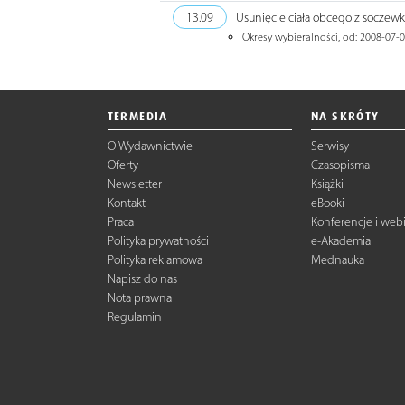
13.09
Usunięcie ciała obcego z soczewki
Okresy wybieralności, od: 2008-07-0
TERMEDIA
NA SKRÓTY
O Wydawnictwie
Serwisy
Oferty
Czasopisma
Newsletter
Książki
Kontakt
eBooki
Praca
Konferencje i web
Polityka prywatności
e-Akademia
Polityka reklamowa
Mednauka
Napisz do nas
Nota prawna
Regulamin