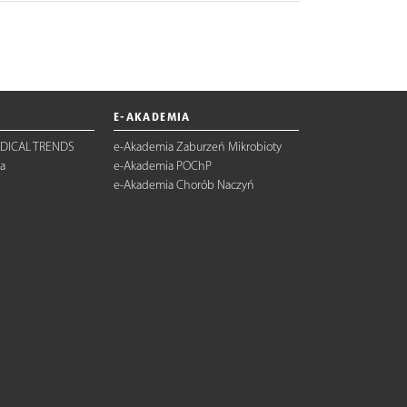
E-AKADEMIA
DICAL TRENDS
e-Akademia Zaburzeń Mikrobioty
a
e-Akademia POChP
e-Akademia Chorób Naczyń