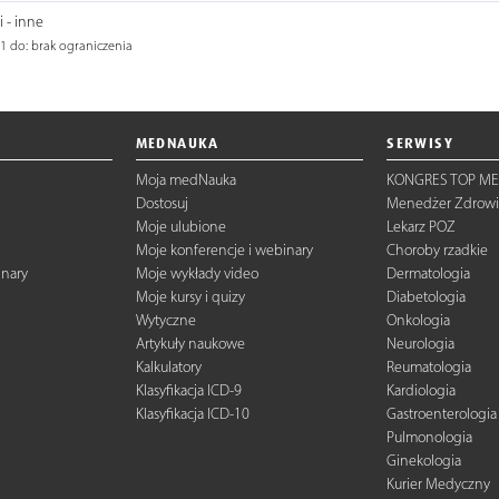
 - inne
1 do: brak ograniczenia
MEDNAUKA
SERWISY
Moja medNauka
KONGRES TOP ME
Dostosuj
Menedżer Zdrowi
Moje ulubione
Lekarz POZ
Moje konferencje i webinary
Choroby rzadkie
inary
Moje wykłady video
Dermatologia
Moje kursy i quizy
Diabetologia
Wytyczne
Onkologia
Artykuły naukowe
Neurologia
Kalkulatory
Reumatologia
Klasyfikacja ICD-9
Kardiologia
Klasyfikacja ICD-10
Gastroenterologia
Pulmonologia
Ginekologia
Kurier Medyczny