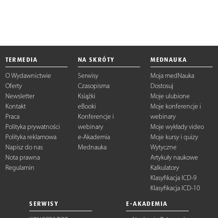
TERMEDIA
NA SKRÓTY
MEDNAUKA
O Wydawnictwie
Serwisy
Moja medNauka
Oferty
Czasopisma
Dostosuj
Newsletter
Książki
Moje ulubione
Kontakt
eBooki
Moje konferencje i
Praca
Konferencje i
webinary
Polityka prywatności
webinary
Moje wykłady video
Polityka reklamowa
e-Akademia
Moje kursy i quizy
Napisz do nas
Mednauka
Wytyczne
Nota prawna
Artykuły naukowe
Regulamin
Kalkulatory
Klasyfikacja ICD-9
Klasyfikacja ICD-10
SERWISY
E-AKADEMIA