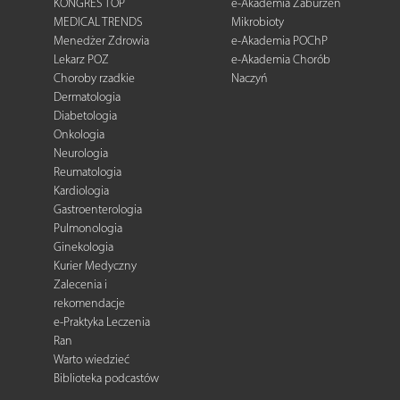
KONGRES TOP
e-Akademia Zaburzeń
MEDICAL TRENDS
Mikrobioty
Menedżer Zdrowia
e-Akademia POChP
Lekarz POZ
e-Akademia Chorób
Choroby rzadkie
Naczyń
Dermatologia
Diabetologia
Onkologia
Neurologia
Reumatologia
Kardiologia
Gastroenterologia
Pulmonologia
Ginekologia
Kurier Medyczny
Zalecenia i
rekomendacje
e-Praktyka Leczenia
Ran
Warto wiedzieć
Biblioteka podcastów