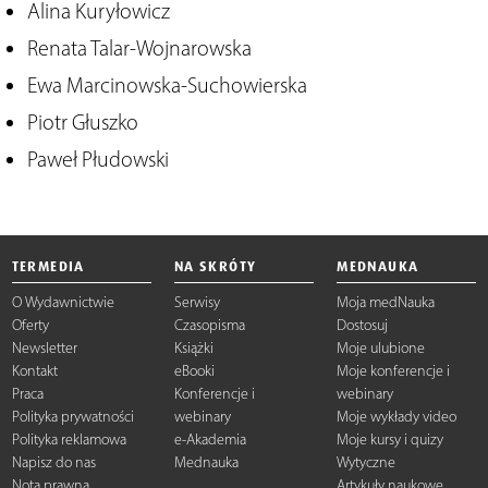
Alina Kuryłowicz
Renata Talar-Wojnarowska
Ewa Marcinowska-Suchowierska
Piotr Głuszko
Paweł Płudowski
TERMEDIA
NA SKRÓTY
MEDNAUKA
O Wydawnictwie
Serwisy
Moja medNauka
Oferty
Czasopisma
Dostosuj
Newsletter
Książki
Moje ulubione
Kontakt
eBooki
Moje konferencje i
Praca
Konferencje i
webinary
Polityka prywatności
webinary
Moje wykłady video
Polityka reklamowa
e-Akademia
Moje kursy i quizy
Napisz do nas
Mednauka
Wytyczne
Nota prawna
Artykuły naukowe