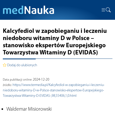
Kalcyfediol w zapobieganiu i leczeniu
niedoboru witaminy D w Polsce –
stanowisko ekspertów Europejskiego
Towarzystwa Witaminy D (EVIDAS)
Dodaj do ulubionych
2024-12-20
Data publikacji online:
https://www.termedia.pl/Kalcyfediol-w-zapobieganiu-i-leczeniu-
źródło:
niedoboru-witaminy-D-w-Polsce-stanowisko-ekspertow-Europejskiego-
Towarzystwa-Witaminy-D-EVIDAS-,98,55406,1,0.html
Waldemar Misiorowski