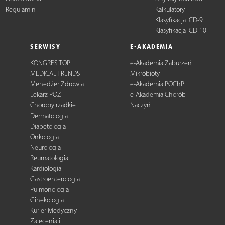
Regulamin
Kalkulatory
Klasyfikacja ICD-9
Klasyfikacja ICD-10
SERWISY
E-AKADEMIA
KONGRES TOP
e-Akademia Zaburzeń
MEDICAL TRENDS
Mikrobioty
Menedżer Zdrowia
e-Akademia POChP
Lekarz POZ
e-Akademia Chorób
Choroby rzadkie
Naczyń
Dermatologia
Diabetologia
Onkologia
Neurologia
Reumatologia
Kardiologia
Gastroenterologia
Pulmonologia
Ginekologia
Kurier Medyczny
Zalecenia i