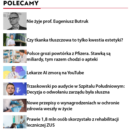
POLECAMY
Nie żyje prof. Eugeniusz Butruk
Czy tkanka tłuszczowa to tylko kwestia estetyki?
Polsce grozi powtórka z Pfizera. Stawką są
miliardy, tym razem chodzi o apteki
Lekarze AI zmorą na YouTube
Trzaskowski po audycie w Szpitalu Południowym:
Decyzja o odwołaniu zarządu była słuszna
Nowe przepisy o wynagrodzeniach w ochronie
zdrowia weszły w życie
Prawie 1,8 mln osób skorzystało z rehabilitacji
leczniczej ZUS