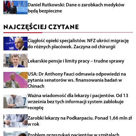
Daniel Rutkowski: Dane o zarobkach medyków
będą bezpieczne
NAJCZĘŚCIEJ CZYTANE
Ciągłość opieki specjalistów. NFZ ukróci migrację
do różnych placówek. Zaczyna od chirurgii
Lekarskie pensje i limity pracy – trudne sprawy
USA: Dr Anthony Fauci odmawia odpowiedzi na
pytania senatorów ws. finansowania badań w
Chinach
Ważna wiadomość dla lekarzy i pacjentów. Od 13
września bez tych informacji system zablokuje
receptę
Zarobki lekarzy na Podkarpaciu. Ponad 1,66 mln zł
w rok
Problem przeszukań pacjentów w szpitalach