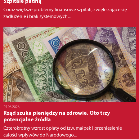
Szpitale padną
Coraz większe problemy finansowe szpitali, zwiększające się
zadłużenie i brak systemowych...
25.06.2026
Rząd szuka pieniędzy na zdrowie. Oto trzy
potencjalne źródła
Czterokrotny wzrost opłaty od tzw. małpek i przeniesienie
całości wpływów do Narodowego...