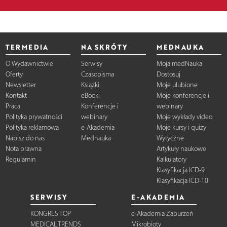
TERMEDIA
NA SKRÓTY
MEDNAUKA
O Wydawnictwie
Serwisy
Moja medNauka
Oferty
Czasopisma
Dostosuj
Newsletter
Książki
Moje ulubione
Kontakt
eBooki
Moje konferencje i
Praca
Konferencje i
webinary
Polityka prywatności
webinary
Moje wykłady video
Polityka reklamowa
e-Akademia
Moje kursy i quizy
Napisz do nas
Mednauka
Wytyczne
Nota prawna
Artykuły naukowe
Regulamin
Kalkulatory
Klasyfikacja ICD-9
Klasyfikacja ICD-10
SERWISY
E-AKADEMIA
KONGRES TOP
e-Akademia Zaburzeń
MEDICAL TRENDS
Mikrobioty