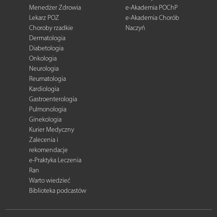
Menedżer Zdrowia
e-Akademia POChP
Lekarz POZ
e-Akademia Chorób
Choroby rzadkie
Naczyń
Dermatologia
Diabetologia
Onkologia
Neurologia
Reumatologia
Kardiologia
Gastroenterologia
Pulmonologia
Ginekologia
Kurier Medyczny
Zalecenia i
rekomendacje
e-Praktyka Leczenia
Ran
Warto wiedzieć
Biblioteka podcastów