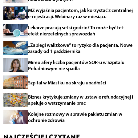
MZ wyjaśnia pacjentom, jak korzystać z centralnej
e-rejestracji. Webinary raz w miesiącu
Lekarze pracują setki godzin? To może być też
efekt nierzetelnych sprawozdań
„Zabiegi walizkowe” to ryzyko dla pacjenta. Nowe
zasady od 1 października
Mimo afery liczba pacjentów SOR-u w Szpitalu
Południowym nie spadła
Szpital w Miastku na skraju upadłości
Biznes krytykuje zmiany w ustawie refundacyjnej i
apeluje o wstrzymanie prac
Kolejne rozmowy w sprawie pakietu zmian w
ochronie zdrowia
NAJCZĘŚCIEJ CZYTANE