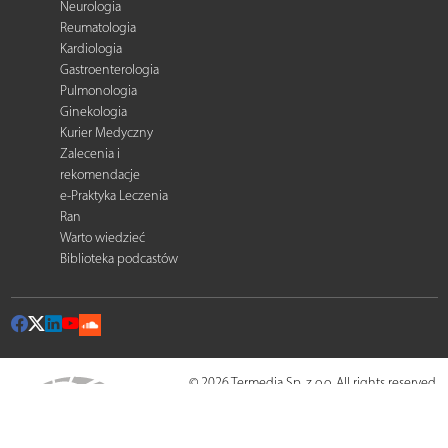
Neurologia
Reumatologia
Kardiologia
Gastroenterologia
Pulmonologia
Ginekologia
Kurier Medyczny
Zalecenia i
rekomendacje
e-Praktyka Leczenia
Ran
Warto wiedzieć
Biblioteka podcastów
© 2026 Termedia Sp. z o.o. All rights reserved.
Developed by
Termedia
.