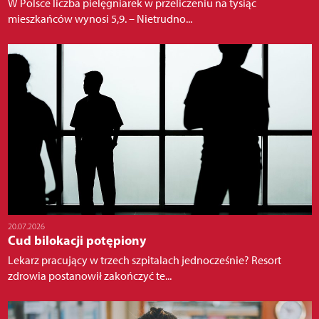
W Polsce liczba pielęgniarek w przeliczeniu na tysiąc
mieszkańców wynosi 5,9. – Nietrudno...
20.07.2026
Cud bilokacji potępiony
Lekarz pracujący w trzech szpitalach jednocześnie? Resort
zdrowia postanowił zakończyć te...