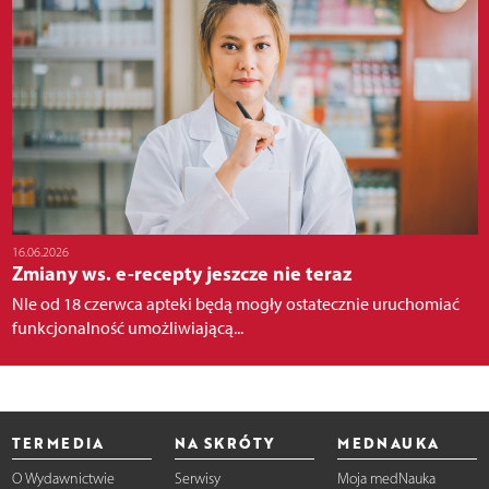
16.06.2026
Zmiany ws. e-recepty jeszcze nie teraz
NIe od 18 czerwca apteki będą mogły ostatecznie uruchomiać
funkcjonalność umożliwiającą...
TERMEDIA
NA SKRÓTY
MEDNAUKA
O Wydawnictwie
Serwisy
Moja medNauka