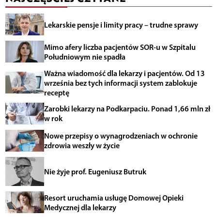
Lekarskie pensje i limity pracy – trudne sprawy
Mimo afery liczba pacjentów SOR-u w Szpitalu
Południowym nie spadła
Ważna wiadomość dla lekarzy i pacjentów. Od 13
września bez tych informacji system zablokuje
receptę
Zarobki lekarzy na Podkarpaciu. Ponad 1,66 mln zł
w rok
Nowe przepisy o wynagrodzeniach w ochronie
zdrowia weszły w życie
Nie żyje prof. Eugeniusz Butruk
Resort uruchamia usługę Domowej Opieki
Medycznej dla lekarzy