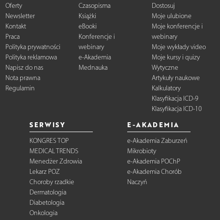
Oferty
Czasopisma
Dostosuj
Newsletter
Książki
Moje ulubione
Kontakt
eBooki
Moje konferencje i
Praca
Konferencje i
webinary
Polityka prywatności
webinary
Moje wykłady video
Polityka reklamowa
e-Akademia
Moje kursy i quizy
Napisz do nas
Mednauka
Wytyczne
Nota prawna
Artykuły naukowe
Regulamin
Kalkulatory
Klasyfikacja ICD-9
Klasyfikacja ICD-10
SERWISY
E-AKADEMIA
KONGRES TOP
e-Akademia Zaburzeń
MEDICAL TRENDS
Mikrobioty
Menedżer Zdrowia
e-Akademia POChP
Lekarz POZ
e-Akademia Chorób
Choroby rzadkie
Naczyń
Dermatologia
Diabetologia
Onkologia