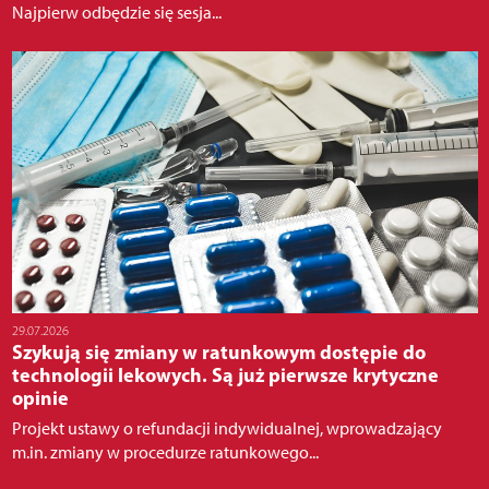
Najpierw odbędzie się sesja...
29.07.2026
Szykują się zmiany w ratunkowym dostępie do
technologii lekowych. Są już pierwsze krytyczne
opinie
Projekt ustawy o refundacji indywidualnej, wprowadzający
m.in. zmiany w procedurze ratunkowego...