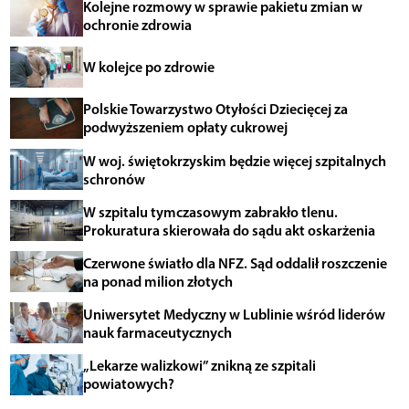
Kolejne rozmowy w sprawie pakietu zmian w
ochronie zdrowia
W kolejce po zdrowie
Polskie Towarzystwo Otyłości Dziecięcej za
podwyższeniem opłaty cukrowej
W woj. świętokrzyskim będzie więcej szpitalnych
schronów
W szpitalu tymczasowym zabrakło tlenu.
Prokuratura skierowała do sądu akt oskarżenia
Czerwone światło dla NFZ. Sąd oddalił roszczenie
na ponad milion złotych
Uniwersytet Medyczny w Lublinie wśród liderów
nauk farmaceutycznych
„Lekarze walizkowi” znikną ze szpitali
powiatowych?