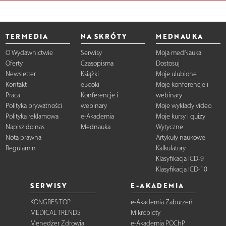
TERMEDIA
NA SKRÓTY
MEDNAUKA
O Wydawnictwie
Serwisy
Moja medNauka
Oferty
Czasopisma
Dostosuj
Newsletter
Książki
Moje ulubione
Kontakt
eBooki
Moje konferencje i
Praca
Konferencje i
webinary
Polityka prywatności
webinary
Moje wykłady video
Polityka reklamowa
e-Akademia
Moje kursy i quizy
Napisz do nas
Mednauka
Wytyczne
Nota prawna
Artykuły naukowe
Regulamin
Kalkulatory
Klasyfikacja ICD-9
Klasyfikacja ICD-10
SERWISY
E-AKADEMIA
KONGRES TOP
e-Akademia Zaburzeń
MEDICAL TRENDS
Mikrobioty
Menedżer Zdrowia
e-Akademia POChP