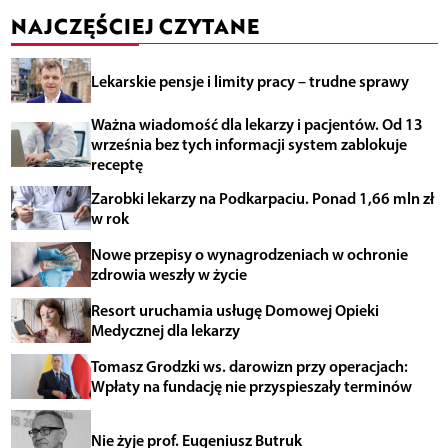
NAJCZĘŚCIEJ CZYTANE
Lekarskie pensje i limity pracy – trudne sprawy
Ważna wiadomość dla lekarzy i pacjentów. Od 13
września bez tych informacji system zablokuje
receptę
Zarobki lekarzy na Podkarpaciu. Ponad 1,66 mln zł
w rok
Nowe przepisy o wynagrodzeniach w ochronie
zdrowia weszły w życie
Resort uruchamia usługę Domowej Opieki
Medycznej dla lekarzy
Tomasz Grodzki ws. darowizn przy operacjach:
Wpłaty na fundację nie przyspieszały terminów
Nie żyje prof. Eugeniusz Butruk