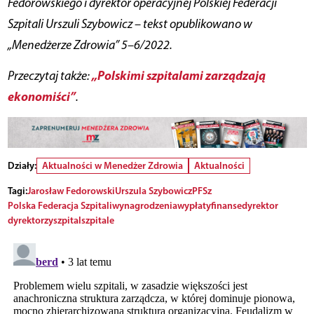
Fedorowskiego i dyrektor operacyjnej Polskiej Federacji
Szpitali Urszuli Szybowicz – tekst opublikowano w
„Menedżerze Zdrowia” 5–6/2022.
„Polskimi szpitalami zarządzają
Przeczytaj także:
ekonomiści”
.
Działy:
Aktualności w Menedżer Zdrowia
Aktualności
Tagi:
Jarosław Fedorowski
Urszula Szybowicz
PFSz
Polska Federacja Szpitali
wynagrodzenia
wypłaty
finanse
dyrektor
dyrektorzy
szpital
szpitale