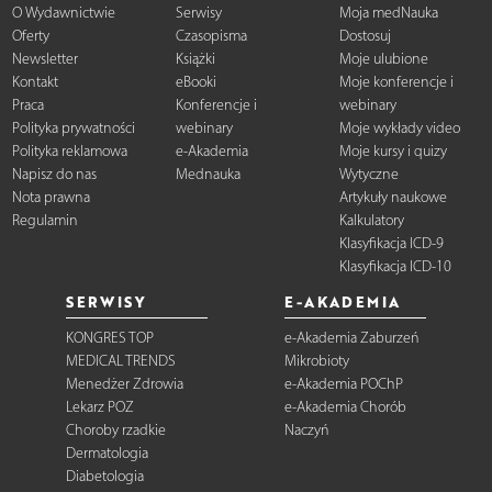
O Wydawnictwie
Serwisy
Moja medNauka
Oferty
Czasopisma
Dostosuj
Newsletter
Książki
Moje ulubione
Kontakt
eBooki
Moje konferencje i
Praca
Konferencje i
webinary
Polityka prywatności
webinary
Moje wykłady video
Polityka reklamowa
e-Akademia
Moje kursy i quizy
Napisz do nas
Mednauka
Wytyczne
Nota prawna
Artykuły naukowe
Regulamin
Kalkulatory
Klasyfikacja ICD-9
Klasyfikacja ICD-10
SERWISY
E-AKADEMIA
KONGRES TOP
e-Akademia Zaburzeń
MEDICAL TRENDS
Mikrobioty
Menedżer Zdrowia
e-Akademia POChP
Lekarz POZ
e-Akademia Chorób
Choroby rzadkie
Naczyń
Dermatologia
Diabetologia