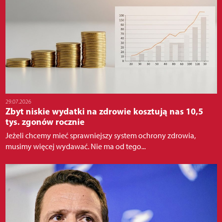
29.07.2026
Zbyt niskie wydatki na zdrowie kosztują nas 10,5
tys. zgonów rocznie
Jeżeli chcemy mieć sprawniejszy system ochrony zdrowia,
musimy więcej wydawać. Nie ma od tego...