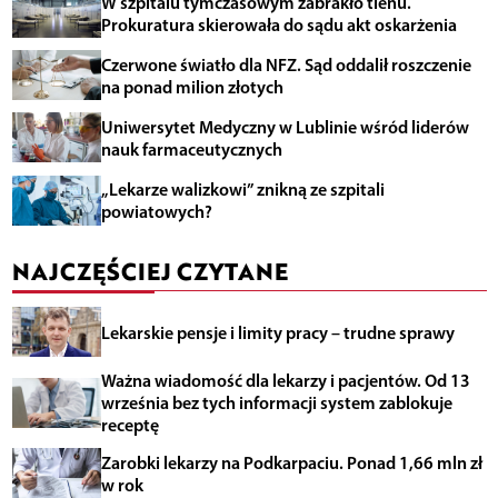
W szpitalu tymczasowym zabrakło tlenu.
Prokuratura skierowała do sądu akt oskarżenia
Czerwone światło dla NFZ. Sąd oddalił roszczenie
na ponad milion złotych
Uniwersytet Medyczny w Lublinie wśród liderów
nauk farmaceutycznych
„Lekarze walizkowi” znikną ze szpitali
powiatowych?
NAJCZĘŚCIEJ CZYTANE
Lekarskie pensje i limity pracy – trudne sprawy
Ważna wiadomość dla lekarzy i pacjentów. Od 13
września bez tych informacji system zablokuje
receptę
Zarobki lekarzy na Podkarpaciu. Ponad 1,66 mln zł
w rok