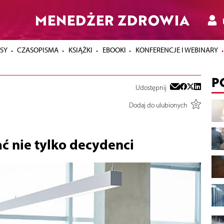
MENEDŻER ZDROWIA
SY
CZASOPISMA
KSIĄŻKI
EBOOKI
KONFERENCJE I WEBINARY
P
Udostępnij
Dodaj do ulubionych
ć nie tylko decydenci