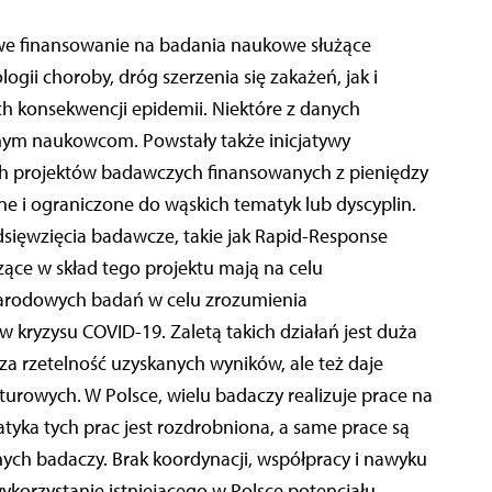
e finansowanie na badania naukowe służące
gii choroby, dróg szerzenia się zakażeń, jak i
h konsekwencji epidemii. Niektóre z danych
nym naukowcom. Powstały także inicjatywy
h projektów badawczych finansowanych z pieniędzy
zne i ograniczone do wąskich tematyk lub dyscyplin.
sięwzięcia badawcze, takie jak Rapid-Response
ące w skład tego projektu mają na celu
arodowych badań w celu zrozumienia
 kryzysu COVID-19. Zaletą takich działań jest duża
sza rzetelność uzyskanych wyników, ale też daje
rowych. W Polsce, wielu badaczy realizuje prace na
yka tych prac jest rozdrobniona, a same prace są
nych badaczy. Brak koordynacji, współpracy i nawyku
ykorzystanie istniejącego w Polsce potencjału