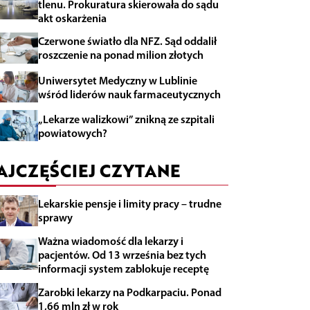
tlenu. Prokuratura skierowała do sądu
akt oskarżenia
Czerwone światło dla NFZ. Sąd oddalił
roszczenie na ponad milion złotych
Uniwersytet Medyczny w Lublinie
wśród liderów nauk farmaceutycznych
„Lekarze walizkowi” znikną ze szpitali
powiatowych?
AJCZĘŚCIEJ CZYTANE
Lekarskie pensje i limity pracy – trudne
sprawy
Ważna wiadomość dla lekarzy i
pacjentów. Od 13 września bez tych
informacji system zablokuje receptę
Zarobki lekarzy na Podkarpaciu. Ponad
1,66 mln zł w rok