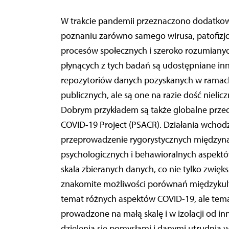
W trakcie pandemii przeznaczono dodatkow
poznaniu zarówno samego wirusa, patofizjolo
procesów społecznych i szeroko rozumianyc
płynących z tych badań są udostępniane in
repozytoriów danych pozyskanych w ramac
publicznych, ale są one na razie dość nielic
Dobrym przykładem są także globalne przed
COVID-19 Project (PSACR). Działania wchodz
przeprowadzenie rygorystycznych międzyn
psychologicznych i behawioralnych aspektów
skala zbieranych danych, co nie tylko zwięk
znakomite możliwości porównań międzykultu
temat różnych aspektów COVID-19, ale temat
prowadzone na małą skalę i w izolacji od in
dzielenia się pomysłami i danymi utrudnia w