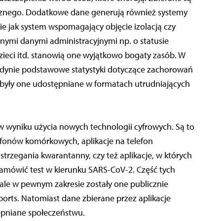
nego. Dodatkowe dane generują również systemy
e jak system wspomagający objęcie izolacją czy
nnymi danymi administracyjnymi np. o statusie
dzieci itd. stanowią one wyjątkowo bogaty zasób. W
jedynie podstawowe statystyki dotyczące zachorowań
 były one udostępniane w formatach utrudniających
w wyniku użycia nowych technologii cyfrowych. Są to
efonów komórkowych, aplikacje na telefon
trzegania kwarantanny, czy też aplikacje, w których
mówić test w kierunku SARS-CoV-2. Część tych
ale w pewnym zakresie zostały one publicznie
ports. Natomiast dane zbierane przez aplikacje
ępniane społeczeństwu.