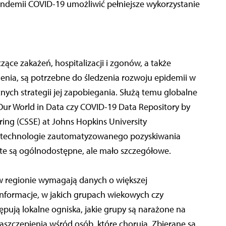
andemii COVID-19 umożliwić pełniejsze wykorzystanie
ce zakażeń, hospitalizacji i zgonów, a także
pienia, są potrzebne do śledzenia rozwoju epidemii w
ych strategii jej zapobiegania. Służą temu globalne
 Our World in Data czy COVID-19 Data Repository by
ing (CSSE) at Johns Hopkins University
 technologie zautomatyzowanego pozyskiwania
 te są ogólnodostępne, ale mało szczegółowe.
w regionie wymagają danych o większej
informacje, w jakich grupach wiekowych czy
ują lokalne ogniska, jakie grupy są narażone na
 zaszczepienia wśród osób, które chorują. Zbierane są