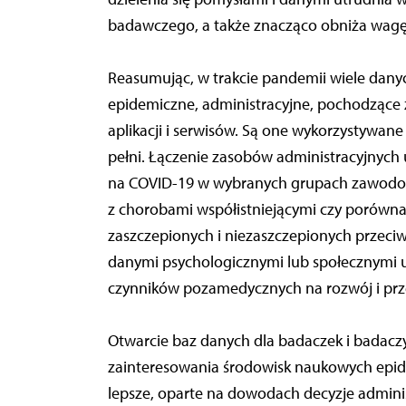
badawczego, a także znacząco obniża wagę
Reasumując, w trakcie pandemii wiele danyc
epidemiczne, administracyjne, pochodzące
aplikacji i serwisów. Są one wykorzystywan
pełni. Łączenie zasobów administracyjnych
na COVID-19 w wybranych grupach zawodow
z chorobami współistniejącymi czy porównan
zaszczepionych i niezaszczepionych przeci
danymi psychologicznymi lub społecznymi 
czynników pozamedycznych na rozwój i prz
Otwarcie baz danych dla badaczek i badaczy
zainteresowania środowisk naukowych epide
lepsze, oparte na dowodach decyzje admini