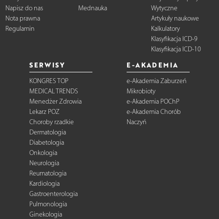
Napisz do nas
Mednauka
Wytyczne
Nota prawna
Artykuły naukowe
Regulamin
Kalkulatory
Klasyfikacja ICD-9
Klasyfikacja ICD-10
SERWISY
E-AKADEMIA
KONGRES TOP
e-Akademia Zaburzeń
MEDICAL TRENDS
Mikrobioty
Menedżer Zdrowia
e-Akademia POChP
Lekarz POZ
e-Akademia Chorób
Choroby rzadkie
Naczyń
Dermatologia
Diabetologia
Onkologia
Neurologia
Reumatologia
Kardiologia
Gastroenterologia
Pulmonologia
Ginekologia