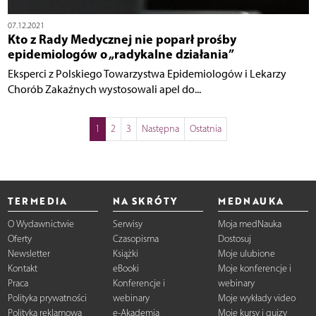
07.12.2021
Kto z Rady Medycznej nie poparł prośby
epidemiologów o „radykalne działania”
Eksperci z Polskiego Towarzystwa Epidemiologów i Lekarzy
Chorób Zakaźnych wystosowali apel do...
1
2
3
Następna
Ostatnia
TERMEDIA
NA SKRÓTY
MEDNAUKA
O Wydawnictwie
Serwisy
Moja medNauka
Oferty
Czasopisma
Dostosuj
Newsletter
Książki
Moje ulubione
Kontakt
eBooki
Moje konferencje i
Praca
Konferencje i
webinary
Polityka prywatności
webinary
Moje wykłady video
Polityka reklamowa
e-Akademia
Moje kursy i quizy