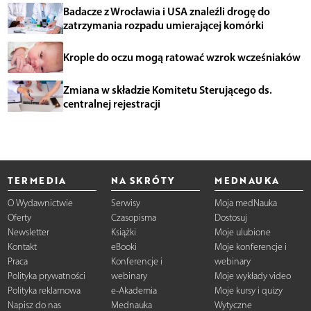
Badacze z Wrocławia i USA znaleźli drogę do
zatrzymania rozpadu umierającej komórki
Krople do oczu mogą ratować wzrok wcześniaków
Zmiana w składzie Komitetu Sterującego ds.
centralnej rejestracji
TERMEDIA
NA SKRÓTY
MEDNAUKA
O Wydawnictwie
Serwisy
Moja medNauka
Oferty
Czasopisma
Dostosuj
Newsletter
Książki
Moje ulubione
Kontakt
eBooki
Moje konferencje i
Praca
Konferencje i
webinary
Polityka prywatności
webinary
Moje wykłady video
Polityka reklamowa
e-Akademia
Moje kursy i quizy
Napisz do nas
Mednauka
Wytyczne