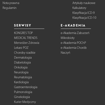
Nota prawna
Artykuły naukowe
Regulamin
Kalkulatory
Klasyfikacja ICD-9
Klasyfikacja ICD-10
SERWISY
E-AKADEMIA
KONGRES TOP
e-Akademia Zaburzeń
MEDICAL TRENDS
Mikrobioty
Menedżer Zdrowia
e-Akademia POChP
Lekarz POZ
e-Akademia Chorób
Choroby rzadkie
Naczyń
Dermatologia
Diabetologia
Onkologia
Neurologia
Reumatologia
Kardiologia
Gastroenterologia
Pulmonologia
Ginekologia
Kurier Medyczny