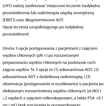
(cN1) należy zaoferować miejscowe leczenie (radykalna
prostatektomia lub radioterapia wiązką zewnętrzną
[EBRT]) oraz długoterminowe ADT.
Opcje leczenia uzupełniającego po radykalnej
prostatektomii
Omów 3 opcje postępowania z pacjentami z zajęciem
węzłów chłonnych (pN +) po rozszerzonym
preparowaniu węzłów chłonnych na podstawie cech
zajęcia węzłów. Te 3 opcje to (1) adiuwantowa ADT; (2)
adiuwantowa ADT z dodatkową radioterapią; i (3)
obserwacja (postępowanie w oczekiwaniu) u pacjenta po
elektywnym rozwarstwieniu węzłów chłonnych (eLND) i
≤2 węzłach z zajęciem mikroskopowym, a także PSA <0,1
ng / ml i brak rozciągnięcia pozawęzłowego.