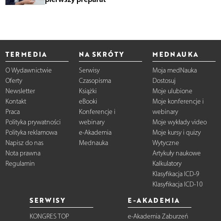
TERMEDIA
NA SKRÓTY
MEDNAUKA
O Wydawnictwie
Serwisy
Moja medNauka
Oferty
Czasopisma
Dostosuj
Newsletter
Książki
Moje ulubione
Kontakt
eBooki
Moje konferencje i
Praca
Konferencje i
webinary
Polityka prywatności
webinary
Moje wykłady video
Polityka reklamowa
e-Akademia
Moje kursy i quizy
Napisz do nas
Mednauka
Wytyczne
Nota prawna
Artykuły naukowe
Regulamin
Kalkulatory
Klasyfikacja ICD-9
Klasyfikacja ICD-10
SERWISY
E-AKADEMIA
KONGRES TOP
e-Akademia Zaburzeń