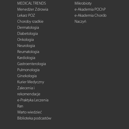
MEDICAL TRENDS
Mikrobioty
Menedżer Zdrowia
e-Akademia POChP
Lekarz POZ
e-Akademia Chorób
Choroby rzadkie
Naczyń
Dermatologia
Diabetologia
Onkologia
Neurologia
Reumatologia
Kardiologia
Gastroenterologia
Pulmonologia
Ginekologia
Kurier Medyczny
Zalecenia i
rekomendacje
e-Praktyka Leczenia
Ran
Warto wiedzieć
Biblioteka podcastów