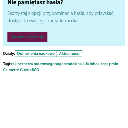
Nie pamiętasz hasła?
Skorzystaj z opcji przypominania hasła, aby odzyskać
dostęp do swojego konta Termedia.
Nie pamiętam hasła
Działy:
Doniesienia naukowe
Aktualności
Tagi:
rak pęcherza moczowego
nogapendekina alfa inbakicept-pmln
Calmette-Guérin
BCG