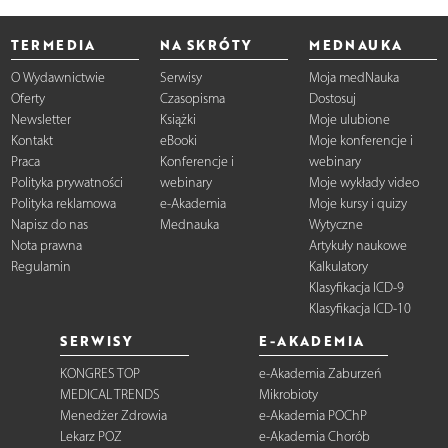
TERMEDIA
NA SKRÓTY
MEDNAUKA
O Wydawnictwie
Serwisy
Moja medNauka
Oferty
Czasopisma
Dostosuj
Newsletter
Książki
Moje ulubione
Kontakt
eBooki
Moje konferencje i
Praca
Konferencje i
webinary
Polityka prywatności
webinary
Moje wykłady video
Polityka reklamowa
e-Akademia
Moje kursy i quizy
Napisz do nas
Mednauka
Wytyczne
Nota prawna
Artykuły naukowe
Regulamin
Kalkulatory
Klasyfikacja ICD-9
Klasyfikacja ICD-10
SERWISY
E-AKADEMIA
KONGRES TOP
e-Akademia Zaburzeń
MEDICAL TRENDS
Mikrobioty
Menedżer Zdrowia
e-Akademia POChP
Lekarz POZ
e-Akademia Chorób