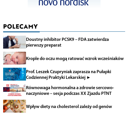
POLECAMY
Doustny inhibitor PCSK9 – FDA zatwierdza
pierwszy preparat
Krople do oczu mogą ratować wzrok wcześniaków
Prof. Leszek Czupryniak zaprasza na Pułapki
Codziennej Praktyki Lekarskiej ►
Równowaga hormonalna a zdrowie sercowo-
naczyniowe – sesja podczas XX Zjazdu PTNT
Wpływ diety na cholesterol zależy od genów