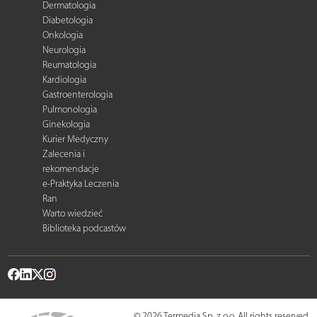
Dermatologia
Diabetologia
Onkologia
Neurologia
Reumatologia
Kardiologia
Gastroenterologia
Pulmonologia
Ginekologia
Kurier Medyczny
Zalecenia i
rekomendacje
e-Praktyka Leczenia
Ran
Warto wiedzieć
Biblioteka podcastów
© 2026 Termedia Sp. z o.o. All rights reserved.