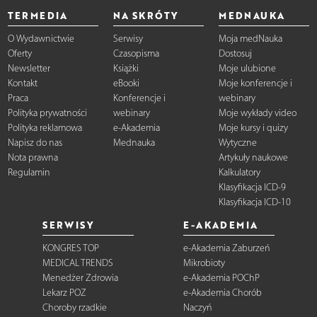
TERMEDIA
NA SKRÓTY
MEDNAUKA
O Wydawnictwie
Serwisy
Moja medNauka
Oferty
Czasopisma
Dostosuj
Newsletter
Książki
Moje ulubione
Kontakt
eBooki
Moje konferencje i
Praca
Konferencje i
webinary
Polityka prywatności
webinary
Moje wykłady video
Polityka reklamowa
e-Akademia
Moje kursy i quizy
Napisz do nas
Mednauka
Wytyczne
Nota prawna
Artykuły naukowe
Regulamin
Kalkulatory
Klasyfikacja ICD-9
Klasyfikacja ICD-10
SERWISY
E-AKADEMIA
KONGRES TOP
e-Akademia Zaburzeń
MEDICAL TRENDS
Mikrobioty
Menedżer Zdrowia
e-Akademia POChP
Lekarz POZ
e-Akademia Chorób
Choroby rzadkie
Naczyń