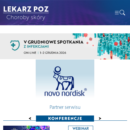
LEKARZ POZ
Choroby skóry
Partner serwisu
<
>
KONFERENCJE
WEBINAR