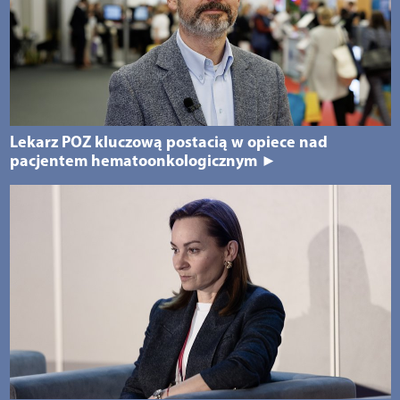
Lekarz POZ kluczową postacią w opiece nad
pacjentem hematoonkologicznym ►