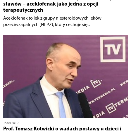
stawów – aceklofenak jako jedna z opcji
terapeutycznych
Aceklofenak to lek z grupy niesteroidowych leków
przeciwzapalnych (NLPZ), który cechuje się...
15.04.2019
Prof. Tomasz Kotwicki o wadach postawy u dzieci i