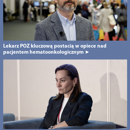
Lekarz POZ kluczową postacią w opiece nad
pacjentem hematoonkologicznym ►