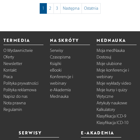
1
2
3
Następna
Ostatnia
TERMEDIA
NA SKRÓTY
MEDNAUKA
O Wydawnictwie
Serwisy
Moja medNauka
Oferty
Czasopisma
Dostosuj
Newsletter
Książki
Moje ulubione
Kontakt
eBooki
Moje konferencje i
Praca
Konferencje i
webinary
Polityka prywatności
webinary
Moje wykłady video
Polityka reklamowa
e-Akademia
Moje kursy i quizy
Napisz do nas
Mednauka
Wytyczne
Nota prawna
Artykuły naukowe
Regulamin
Kalkulatory
Klasyfikacja ICD-9
Klasyfikacja ICD-10
SERWISY
E-AKADEMIA