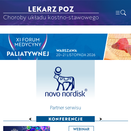
LEKARZ POZ
Choroby układu kostno-stawowego
Partner serwisu
<
>
KONFERENCJE
WEBINAR