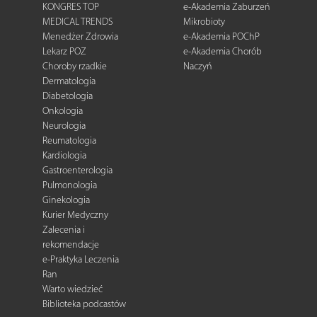
KONGRES TOP
e-Akademia Zaburzeń
MEDICAL TRENDS
Mikrobioty
Menedżer Zdrowia
e-Akademia POChP
Lekarz POZ
e-Akademia Chorób
Choroby rzadkie
Naczyń
Dermatologia
Diabetologia
Onkologia
Neurologia
Reumatologia
Kardiologia
Gastroenterologia
Pulmonologia
Ginekologia
Kurier Medyczny
Zalecenia i
rekomendacje
e-Praktyka Leczenia
Ran
Warto wiedzieć
Biblioteka podcastów