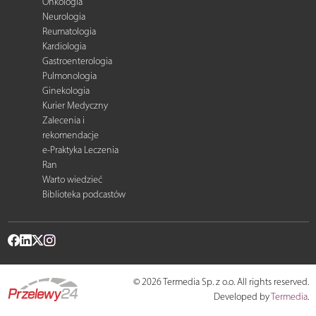
Onkologia
Neurologia
Reumatologia
Kardiologia
Gastroenterologia
Pulmonologia
Ginekologia
Kurier Medyczny
Zalecenia i
rekomendacje
e-Praktyka Leczenia
Ran
Warto wiedzieć
Biblioteka podcastów
© 2026 Termedia Sp. z o.o. All rights reserved.
Developed by
Termedia
.