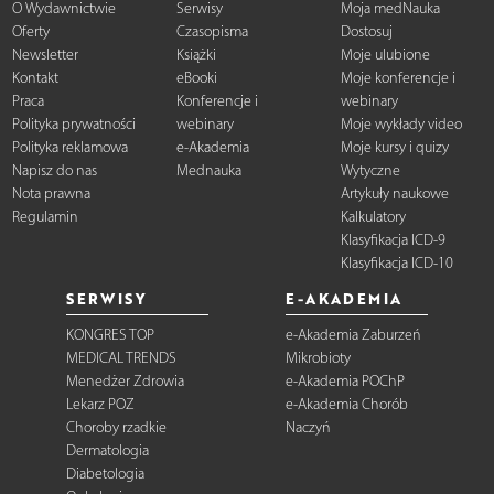
O Wydawnictwie
Serwisy
Moja medNauka
Oferty
Czasopisma
Dostosuj
Newsletter
Książki
Moje ulubione
Kontakt
eBooki
Moje konferencje i
Praca
Konferencje i
webinary
Polityka prywatności
webinary
Moje wykłady video
Polityka reklamowa
e-Akademia
Moje kursy i quizy
Napisz do nas
Mednauka
Wytyczne
Nota prawna
Artykuły naukowe
Regulamin
Kalkulatory
Klasyfikacja ICD-9
Klasyfikacja ICD-10
SERWISY
E-AKADEMIA
KONGRES TOP
e-Akademia Zaburzeń
MEDICAL TRENDS
Mikrobioty
Menedżer Zdrowia
e-Akademia POChP
Lekarz POZ
e-Akademia Chorób
Choroby rzadkie
Naczyń
Dermatologia
Diabetologia