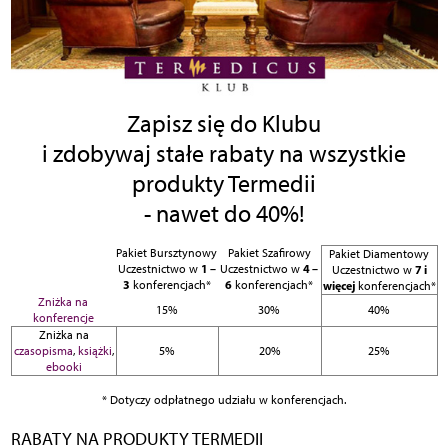
Zapisz się do Klubu
i zdobywaj stałe rabaty na wszystkie
produkty Termedii
- nawet do 40%!
Pakiet Bursztynowy
Pakiet Szafirowy
Pakiet Diamentowy
1 –
4 –
Uczestnictwo w
Uczestnictwo w
7 i
Uczestnictwo w
3
6
konferencjach*
konferencjach*
więcej
konferencjach*
Zniżka na
15%
30%
40%
konferencje
Zniżka na
czasopisma
,
książki
,
5%
20%
25%
ebooki
* Dotyczy odpłatnego udziału w konferencjach.
RABATY NA PRODUKTY TERMEDII