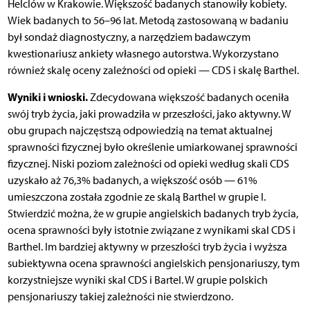
Helclów w Krakowie. Większość badanych stanowiły kobiety.
Wiek badanych to 56–96 lat. Metodą zastosowaną w badaniu
był sondaż diagnostyczny, a narzędziem badawczym
kwestionariusz ankiety własnego autorstwa. Wykorzystano
również skalę oceny zależności od opieki — CDS i skalę Barthel.
Wyniki i wnioski.
Zdecydowana większość badanych oceniła
swój tryb życia, jaki prowadziła w przeszłości, jako aktywny. W
obu grupach najczęstszą odpowiedzią na temat aktualnej
sprawności fizycznej było określenie umiarkowanej sprawności
fizycznej. Niski poziom zależności od opieki według skali CDS
uzyskało aż 76,3% badanych, a większość osób — 61%
umieszczona została zgodnie ze skalą Barthel w grupie I.
Stwierdzić można, że w grupie angielskich badanych tryb życia,
ocena sprawności były istotnie związane z wynikami skal CDS i
Barthel. Im bardziej aktywny w przeszłości tryb życia i wyższa
subiektywna ocena sprawności angielskich pensjonariuszy, tym
korzystniejsze wyniki skal CDS i Bartel. W grupie polskich
pensjonariuszy takiej zależności nie stwierdzono.