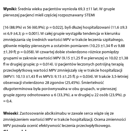
Wyniki:
Średnia wieku pacjentów wyniosła 69,3 ±11 lat. W grupie
pierwszej pacjenci mieli częściej rozpoznawany STEMI
[16 (88,9%)
vs
56 (60,9%); p = 0,022], byli dłużej hospitalizowani (11,6 ±9,3
vs
6,9 ±4,3; p = 0,001). W całej grupie wystąpiła tendencja w kierunku
zmniejszania się średnich wartości MPV w trakcie leczenia szpitalnego,
głównie między pierwszym a ostatnim pomiarem (10,23 ±1,34 fl
vs
9,88
±1,39 fl; p = 0,058). W czwartej dobie stwierdzono różnice pomiędzy
grupami w zakresie wartości MPV (9,15 ±1,25 fl w pierwszej
vs
10,02 ±1,38
fl w drugiej grupie; p = 0,014). U pacjentów leczonych potrójną terapią
przeciwpłytkową wartości MPV zmniejszały się w trakcie hospitalizacji
(MPV1: 10,13 ±1,43 fl
vs
MPV3: 9,15 ±1,25 fl; p = 0,034). W trakcie 3,5-letniej
obserwacji stwierdzono 28 zgonów (25,45%). Śmiertelność
długoterminowa była porównywalna w obu grupach, w pierwszej
grupie zgony odnotowano u 6 (33,3%), a w drugiej u 22 osób (23,9%), p
= 0,4.
Wnioski
: Zastosowanie abciksimabu w zawale serca wiąże się ze
zmniejszeniem wartości MPV w trakcie hospitalizacji. Ocena zmienności
MPV pozwala ocenić efektywność leczenia przeciwpłytkowego.