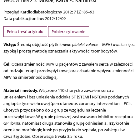
Włodzimierz J. Musiał
,
Karol A. Kamiński
Przegląd Kardiodiabetologiczny 2012; 7 (2): 85–93
Data publikacji online: 2012/12/09
Pełna treść artykułu
Pobierz cytowanie
Wstęp:
Średnią objętość płytki (
mean platelet volume
– MPV) uważa się za
szybką i prostą metodę oznaczania aktywności trombocytów.
Cel:
Ocena zmienności MPV u pacjentów z zawałem serca w zależności
od rodzaju terapii przeciwpłytkowej oraz zbadanie wpływu zmienności
MPV na śmiertelność odległą.
Materiał i metody
: Włączono 110 chorych z zawałem serca z
uniesieniem i bez uniesienia odcinka ST (STEMI i NSTEMI) poddanych
angioplastyce wieńcowej (percutaneous coronary intervention – PCI).
Chorych przydzielono do 2 grup ze względu na leczenie
przeciwpłytkowe. W grupie pierwszej zastosowano inhibitor receptora
GP IIb/IIIa, natomiast druga stanowiła grupę odniesienia. Trzykrotnie
oceniano morfologię krwi: po przyjęciu do szpitala, po zabiegu i w
czwartej dobie. Obserwacja trwała 3,5 roku.