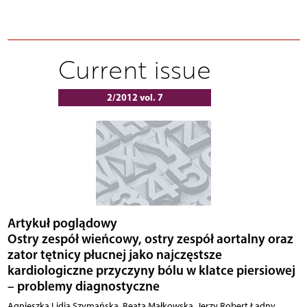
Current issue
2/2012 vol. 7
Artykuł poglądowy
Ostry zespół wieńcowy, ostry zespół aortalny oraz
zator tętnicy płucnej jako najczęstsze
kardiologiczne przyczyny bólu w klatce piersiowej
– problemy diagnostyczne
Agnieszka Lidia Szymańska, Beata Małkowska, Jerzy Robert Ładny