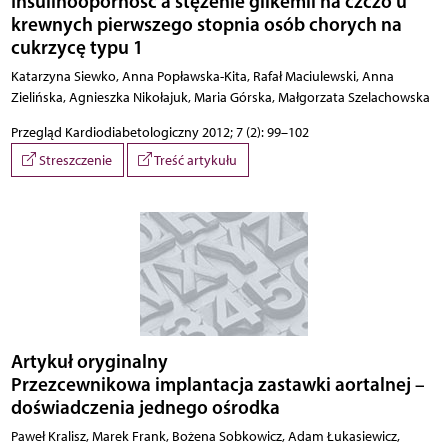
Insulinooporność a stężenie glikemii na czczo u
krewnych pierwszego stopnia osób chorych na
cukrzycę typu 1
Katarzyna Siewko, Anna Popławska-Kita, Rafał Maciulewski, Anna
Zielińska, Agnieszka Nikołajuk, Maria Górska, Małgorzata Szelachowska
Przegląd Kardiodiabetologiczny 2012; 7 (2): 99–102
Streszczenie
Treść artykułu
Artykuł oryginalny
Przezcewnikowa implantacja zastawki aortalnej –
doświadczenia jednego ośrodka
Paweł Kralisz, Marek Frank, Bożena Sobkowicz, Adam Łukasiewicz,