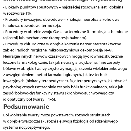
• Blokady punktów spustowych – najczęściej stosowana jest lidokaina
w roztworze 1%.
• Procedury inwazyjne: obwodowe – kriolezja, neuroliza alkoholowa,
fenolowa, obwodowa termolezja.
• Procedury w obrębie zwoju Gassera: termiczne (termolezja), chemiczne
(glicerol) lub mechaniczne (kompresja balonem).
• Procedury chirurgiczne w obrębie korzenia nerwu: stereotaktyczne
zabiegi radiochirurgiczne, mikronaczyniowa dekompresja [4–6].
Neuralgie innych nerwów czaszkowych mogą być również skutecznie
leczone farmakologicznie, tak jak neuralgia trójdzielna. Inne zespoły
bólowe w obrębie twarzy często wymagają leczenia wielokierunkowego
z uwzględnieniem metod farmakologicznych, jak też technik
inwazyjnych (blokady terapeutyczne), fizjoterapeutycznych, jak również
psychologicznych (szczególnie zespoły bólu funkcjonalnego, takie jak
zespół bólowo-dysfunkcyjny stawu skroniowo-żuchwowego czy
idiopatyczny ból twarzy) [4–6].
Podsumowanie
Ból w obrębie twarzy może powstawać w różnych strukturach
w obrębie twarzoczaszki, różni się swoją fizjologią od rdzeniowego
systemu nocyceptywnego.