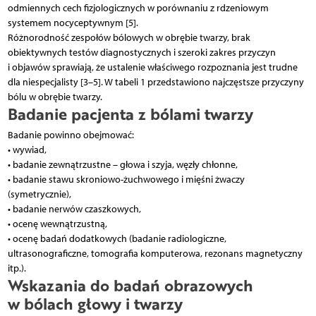
odmiennych cech fizjologicznych w porównaniu z rdzeniowym
systemem nocyceptywnym [5].
Różnorodność zespołów bólowych w obrębie twarzy, brak
obiektywnych testów diagnostycznych i szeroki zakres przyczyn
i objawów sprawiają, że ustalenie właściwego rozpoznania jest trudne
dla niespecjalisty [3–5]. W tabeli 1 przedstawiono najczęstsze przyczyny
bólu w obrębie twarzy.
Badanie pacjenta z bólami twarzy
Badanie powinno obejmować:
• wywiad,
• badanie zewnątrzustne – głowa i szyja, węzły chłonne,
• badanie stawu skroniowo-żuchwowego i mięśni żwaczy
(symetrycznie),
• badanie nerwów czaszkowych,
• ocenę wewnątrzustną,
• ocenę badań dodatkowych (badanie radiologiczne,
ultrasonograficzne, tomografia komputerowa, rezonans magnetyczny
itp.).
Wskazania do badań obrazowych
w bólach głowy i twarzy