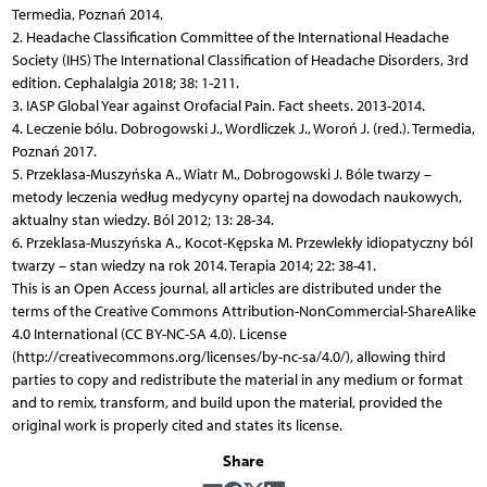
Termedia, Poznań 2014.
2. Headache Classification Committee of the International Headache
Society (IHS) The Interna­tional Classification of Headache Disorders, 3rd
edition. Cephalalgia 2018; 38: 1-211.
3. IASP Global Year against Orofacial Pain. Fact sheets. 2013-2014.
4. Leczenie bólu. Dobrogowski J., Wordliczek J., Woroń J. (red.). Termedia,
Poznań 2017.
5. Przeklasa-Muszyńska A., Wiatr M., Dobrogowski J. Bóle twarzy –
metody leczenia według medycyny opartej na dowodach naukowych,
aktualny stan wiedzy. Ból 2012; 13: 28-34.
6. Przeklasa-Muszyńska A., Kocot-Kępska M. Przewlekły idiopatyczny ból
twarzy – stan wiedzy na rok 2014. Terapia 2014; 22: 38-41.
This is an Open Access journal, all articles are distributed under the
terms of the Creative Commons Attribution-NonCommercial-ShareAlike
4.0 International (CC BY-NC-SA 4.0). License
(http://creativecommons.org/licenses/by-nc-sa/4.0/), allowing third
parties to copy and redistribute the material in any medium or format
and to remix, transform, and build upon the material, provided the
original work is properly cited and states its license.
Share