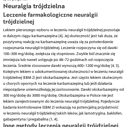
Neuralgia trójdzielna
Leczenie farmakologiczne neuralgii
trójdzielnej
Lekiem pierwszego wyboru w leczeniu neuralgii trójdzielnej pozostaje
w dalszym ciągu karbamazepina [4]. Jej skuteczność jest tak duża, że
pozytywną reakcję na karbamazepinę uważa się za potwierdzenie
rozpoznania neuralgii trójdzielnej. Leczenie rozpoczyna się od dawki
100–300 mg/dobę, zwiększa się stopniowo. Zwykle ból znacznie się
zmniejsza lub nawet ustępuje po 48–72 godzinach od rozpoczęcia
leczenia. Średnie stosowane dawki wynoszą 600–1200 mg/dobę [4, 5].
Kolejnym lekiem o udokumentowanej skuteczności w leczeniu neuralgii
trójdzielnej (EBM 2) jest okskarbazepina. Jest często lekiem skutecznym
u chorych opornych na leczenie karbamazepiną lub jeśli działania
niepożądane uniemożliwiają jej zastosowanie. Dawki okskarbazepiny od
300 mg/dobę do 3000 mg/dobę. Okskarbazepina w Polsce nie jest
lekiem zarejestrowanym do leczenia neuralgii trójdzielnej. Pojedyncze
badania kontrolowane (EBM 2) wskazują na potencjalną przydatność
w leczeniu neuralgii trójdzielnej takich leków, jak lamotrygina, baklofen,
gabapentyna i pregabalina [1, 4].
Inne metody leczenia neuralgii trójdzielnej