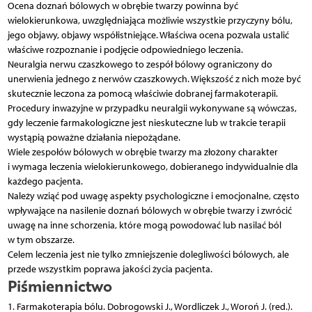
Ocena doznań bólowych w obrębie twarzy powinna być
wielokierunkowa, uwzględniająca możliwie wszystkie przyczyny bólu,
jego objawy, objawy współistniejące. Właściwa ocena pozwala ustalić
właściwe rozpoznanie i podjęcie odpowiedniego leczenia.
Neuralgia nerwu czaszkowego to zespół bólowy ograniczony do
unerwienia jednego z nerwów czaszkowych. Większość z nich może być
skutecznie leczona za pomocą właściwie dobranej farmakoterapii.
Procedury inwazyjne w przypadku neuralgii wykonywane są wówczas,
gdy leczenie farmakologiczne jest nieskuteczne lub w trakcie terapii
wystąpią poważne działania niepożądane.
Wiele zespołów bólowych w obrębie twarzy ma złożony charakter
i wymaga leczenia wielokierunkowego, dobieranego indywidualnie dla
każdego pacjenta.
Należy wziąć pod uwagę aspekty psychologiczne i emocjonalne, często
wpływające na nasilenie doznań bólowych w obrębie twarzy i zwrócić
uwagę na inne schorzenia, które mogą powodować lub nasilać ból
w tym obszarze.
Celem leczenia jest nie tylko zmniejszenie dolegliwości bólowych, ale
przede wszystkim poprawa jakości życia pacjenta.
Piśmiennictwo
1. Farmakoterapia bólu. Dobrogowski J., Wordliczek J., Woroń J. (red.).