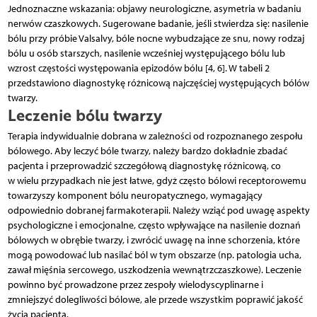
Jednoznaczne wskazania: objawy neurologiczne, asymetria w badaniu
nerwów czaszkowych. Sugerowane badanie, jeśli stwierdza się: nasilenie
bólu przy próbie Valsalvy, bóle nocne wybudzające ze snu, nowy rodzaj
bólu u osób starszych, nasilenie wcześniej występującego bólu lub
wzrost częstości występowania epizodów bólu [4, 6]. W tabeli 2
przedstawiono diagnostykę różnicową najczęściej występujących bólów
twarzy.
Leczenie bólu twarzy
Terapia indywidualnie dobrana w zależności od rozpoznanego zespołu
bólowego. Aby leczyć bóle twarzy, należy bardzo dokładnie zbadać
pacjenta i przeprowadzić szczegółową diagnostykę różnicową, co
w wielu przypadkach nie jest łatwe, gdyż często bólowi receptorowemu
towarzyszy komponent bólu neuropatycznego, wymagający
odpowiednio dobranej farmakoterapii. Należy wziąć pod uwagę aspekty
psychologiczne i emocjonalne, często wpływające na nasilenie doznań
bólowych w obrębie twarzy, i zwrócić uwagę na inne schorzenia, które
mogą powodować lub nasilać ból w tym obszarze (np. patologia ucha,
zawał mięśnia sercowego, uszkodzenia wewnątrzczaszkowe). Leczenie
powinno być prowadzone przez zespoły wielodyscyplinarne i
zmniejszyć dolegliwości bólowe, ale przede wszystkim poprawić jakość
życia pacjenta.