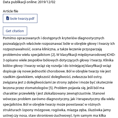
Data publikacji online: 2019/12/02
Article file
bole twarzy.pdf
Get citation
Pomimo opracowanych i dostępnych kryteriów diagnostycznych
pozwalających właściwie rozpoznawać bóle w obrębie głowy i twarzy ich
rozpoznawalność, ocena kliniczna, a także leczenie przysparzają
problemów wielu specjalistom [2]. W klasyfikacji międzynarodowej ICHD-
3 opisano wiele zespołów bólowych dotyczących głowy i twarzy. Klinika
bólów głowy i twarzy wciąż się rozwija i do istniejącej klasyfikacji wciąż
dopisuje się nowe jednostki chorobowe. Ból w obrębie twarzy nie jest
rzadkim zjawiskiem, większość dolegliwości, zwłaszcza ból ostry,
związana jest z dolegliwościami ze strony zębów i może być skutecznie
leczona przez stomatologów [5]. Problem pojawia się, jeśli ból ma
charakter przewlekły i jest zlokalizowany zewnątrzustnie. Stanowi
wówczas problem zarówno diagnostyczny, jak i terapeutyczny dla wielu
specjalistów. Ból w obrębie twarzy może powstawać w różnych
strukturach (opony mózgowe, rogówka, miazga zęba, śluzówka jamy
ustnej czy nosa, staw skroniowo-żuchwowy), tym samym ma kilka