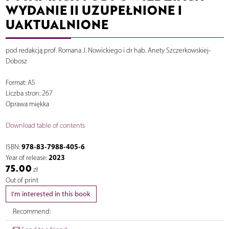
WYDANIE II UZUPEŁNIONE I
UAKTUALNIONE
pod redakcją prof. Romana J. Nowickiego i dr hab. Anety Szczerkowskiej-
Dobosz
Format: A5
Liczba stron: 267
Oprawa miękka
Download table of contents
978-83-7988-405-6
ISBN:
2023
Year of release:
75.00
zł
Out of print
I'm interested in this book
Recommend: