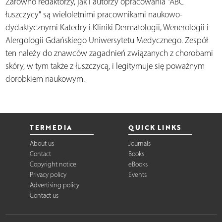
Zarówno redaktorzy, jak i autorzy opracowania "ABC
łuszczycy" są wieloletnimi pracownikami naukowo-
dydaktycznymi Katedry i Kliniki Dermatologii, Wenerologii i
Alergologii Gdańskiego Uniwersytetu Medycznego. Zespół
ten należy do znawców zagadnień związanych z chorobami
skóry, w tym także z łuszczycą, i legitymuje się poważnym
dorobkiem naukowym.
TERMEDIA
QUICK LINKS
About us
Journals
Contact
Books
Copyright notice
eBooks
Privacy policy
Events
Advertising policy
Contact us