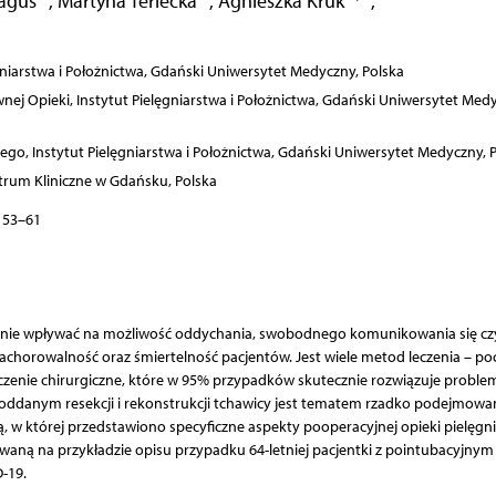
Jaguś
,
Martyna Terlecka
,
Agnieszka Kruk
,
gniarstwa i Położnictwa, Gdański Uniwersytet Medyczny, Polska
nej Opieki, Instytut Pielęgniarstwa i Położnictwa, Gdański Uniwersytet Med
go, Instytut Pielęgniarstwa i Położnictwa, Gdański Uniwersytet Medyczny, 
entrum Kliniczne w Gdańsku, Polska
: 53–61
ażnie wpływać na możliwość oddychania, swobodnego komunikowania się cz
chorowalność oraz śmiertelność pacjentów. Jest wiele metod leczenia – p
czenie chirurgiczne, które w 95% przypadków skutecznie rozwiązuje proble
poddanym resekcji i rekonstrukcji tchawicy jest tematem rzadko podejmow
ją, w której przedstawiono specyficzne aspekty pooperacyjnej opieki pielęgni
waną na przykładzie opisu przypadku 64-letniej pacjentki z pointubacyjnym
-19.