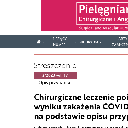
BIEŻĄCY
ARTY
ARCHIWUM
NUMER
ZAAKCE
Streszczenie
2/2023 vol. 17
Opis przypadku
Chirurgiczne leczenie p
wyniku zakażenia COVID-1
na podstawie opisu prz
1