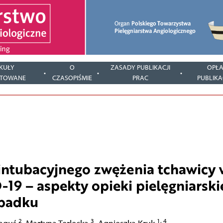
KUŁY
O
ZASADY PUBLIKACJI
OPŁA
PTOWANE
CZASOPIŚMIE
PRAC
PUBLIKA
ointubacyjnego zwężenia tchawicy 
9 – aspekty opieki pielęgniarski
ypadku
2
3
1, 4