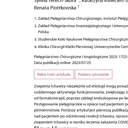
Sylwia Terech-Skóra
,
Katarzyna Kwiecień-
1
Renata Piotrkowska
Zakład Pielęgniarstwa Chirurgicznego, Instytut Pielę
Zakład Pielęgniarstwa Anestezjologicznego i Intensyw
Polska
Studenckie Koło Naukowe Pielęgniarstwa Chirurgiczne
Klinika Chirurgii Klatki Piersiowej, Uniwersyteckie C
Pielęgniarstwo Chirurgiczne i Angiologiczne 2023; 17(2)
Data publikacji online: 2023/07/25
Pełna treść artykułu
Pobierz cytowanie
Zwężenia tchawicy niezależnie od etiologii mogą pow
codziennego aktywnego funkcjonowania, zwiększając za
od farmakoterapii, poprzez zabiegi endoskopowe po le
Postępowanie pielęgniarskie w opiece nad pacjentem 
piśmiennictwie. Poniższy artykuł jest pierwszą publikac
nad pacjentem po odcinkowej resekcji tchawicy, opraco
zwężeniem tchawicy w wyniku leczenia zakażenia COVID