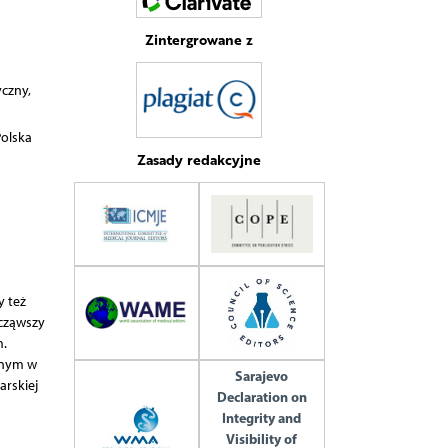
Zintergrowane z
yczny,
Polska
Zasady redakcyjne
y też
ocząwszy
m.
anym w
Sarajevo
arskiej
Declaration on
Integrity and
Visibility of