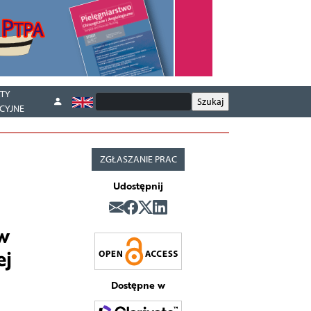
TY
CYJNE
ZGŁASZANIE PRAC
Udostępnij
w
ej
Dostępne w