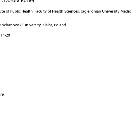
,
Dorota Kozieł
e of Public Health, Faculty of Health Sciences, Jagiellonian University Medic
Kochanowski University, Kielce, Poland
 14-20
are