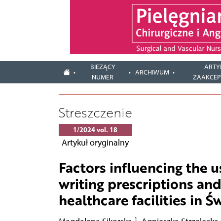
BIEŻĄCY
ARTY
ARCHIWUM
NUMER
ZAAKCE
Streszczenie
1/2024 vol. 18
Artykuł oryginalny
Factors influencing the u
writing prescriptions an
healthcare facilities in 
1