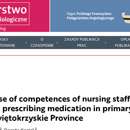
KUŁY
O
ZASADY PUBLIKACJI
OPŁA
PTOWANE
CZASOPIŚMIE
PRAC
PUBLIKA
se of competences of nursing staff
d prescribing medication in primar
Świętokrzyskie Province
2
2