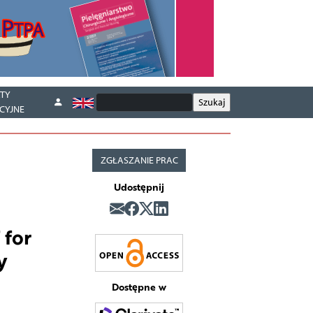
TY
CYJNE
ZGŁASZANIE PRAC
Udostępnij
 for
y
Dostępne w