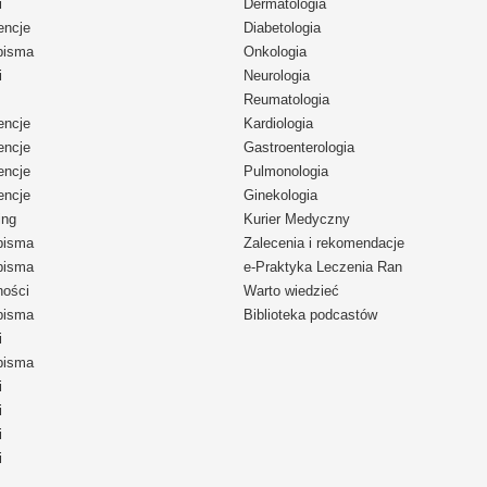
i
Dermatologia
encje
Diabetologia
pisma
Onkologia
i
Neurologia
Reumatologia
encje
Kardiologia
encje
Gastroenterologia
encje
Pulmonologia
encje
Ginekologia
ing
Kurier Medyczny
pisma
Zalecenia i rekomendacje
pisma
e-Praktyka Leczenia Ran
ności
Warto wiedzieć
pisma
Biblioteka podcastów
i
pisma
i
i
i
i