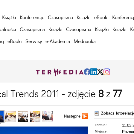
Książki
Konferencje
Czasopisma
Książki
eBooki
Konferenc
ualności
Czasopisma
Książki
Czasopisma
Książki
Książki
K
ng
eBooki
Serwisy
e-Akademia
Mednauka
al Trends 2011 - zdjęcie
8
z
77
Zobacz fotorelac
Następne
Termin:
11.03.
Miejsce:
Pozna