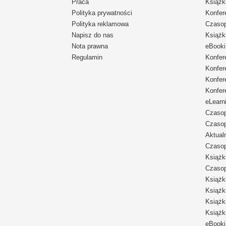
Praca
Książk
Polityka prywatności
Konfer
Polityka reklamowa
Czaso
Napisz do nas
Książk
Nota prawna
eBooki
Regulamin
Konfer
Konfer
Konfer
Konfer
eLearn
Czaso
Czaso
Aktual
Czaso
Książk
Czaso
Książk
Książk
Książk
Książk
eBooki