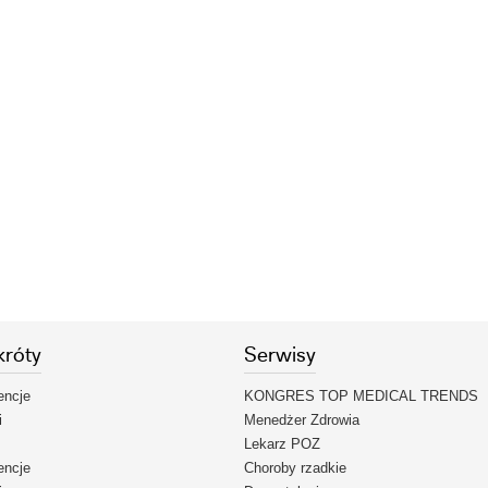
króty
Serwisy
encje
KONGRES TOP MEDICAL TRENDS
i
Menedżer Zdrowia
Lekarz POZ
encje
Choroby rzadkie