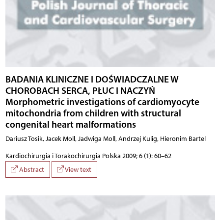
BADANIA KLINICZNE I DOŚWIADCZALNE W
CHOROBACH SERCA, PŁUC I NACZYŃ
Morphometric investigations of cardiomyocyte
mitochondria from children with structural
congenital heart malformations
Dariusz Tosik, Jacek Moll, Jadwiga Moll, Andrzej Kulig, Hieronim Bartel
Kardiochirurgia i Torakochirurgia Polska 2009; 6 (1): 60–62
Abstract
View text