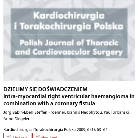
DZIELIMY SIĘ DOŚWIADCZENIEM
Intra-myocardial right ventricular haemangioma in
combination with a coronary fistula
Jörg Babin-Ebell, Steffen Froehner, Ioannis Neophytou, Paul Urbanski,
Anno Diegeler
Kardiochirurgia i Torakochirurgia Polska 2009; 6 (1): 63–64
Abstract
View text