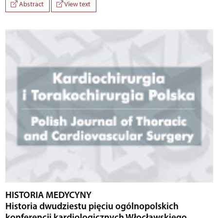
Abstract
View text
HISTORIA MEDYCYNY
Historia dwudziestu pięciu ogólnopolskich
konferencji kardiologicznych Włocławskiego