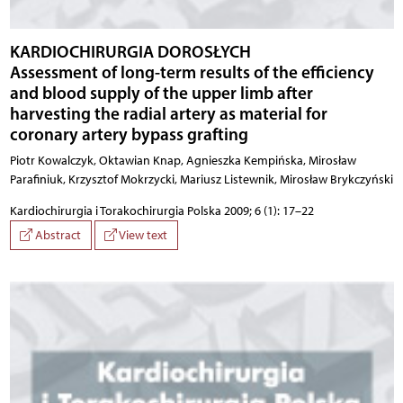
KARDIOCHIRURGIA DOROSŁYCH
Assessment of long-term results of the efficiency
and blood supply of the upper limb after
harvesting the radial artery as material for
coronary artery bypass grafting
Piotr Kowalczyk, Oktawian Knap, Agnieszka Kempińska, Mirosław
Parafiniuk, Krzysztof Mokrzycki, Mariusz Listewnik, Mirosław Brykczyński
Kardiochirurgia i Torakochirurgia Polska 2009; 6 (1): 17–22
Abstract
View text