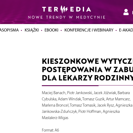
ASOPISMA
KSIĄŻKI
EBOOKI
KONFERENCJE I WEBINARY
E-AKA
KIESZONKOWE WYTYCZ
POSTĘPOWANIA W ZABU
DLA LEKARZY RODZINNY
Maciej Banach, Piotr Jankowski, Jacek Jóźwiak, Barbara
Cybulska, Adam Windak, Tomasz Guzik, Artur Mamcarz,
Marlena Broncel, Tomasz Tomasik, Jacek Rysz, Agnieszka
Jankowska-Zduńczyk, Piotr Hoffman, Agnieszka
Mastalerz-Migas
Format: A6