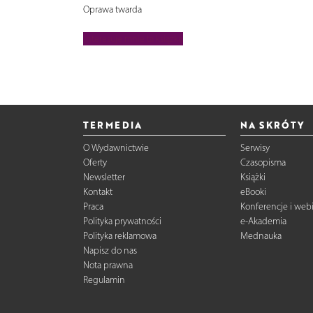
Oprawa twarda
Interesuje mnie ta książka
TERMEDIA
NA SKRÓTY
O Wydawnictwie
Serwisy
Oferty
Czasopisma
Newsletter
Książki
Kontakt
eBooki
Praca
Konferencje i web
Polityka prywatności
e-Akademia
Polityka reklamowa
Mednauka
Napisz do nas
Nota prawna
Regulamin