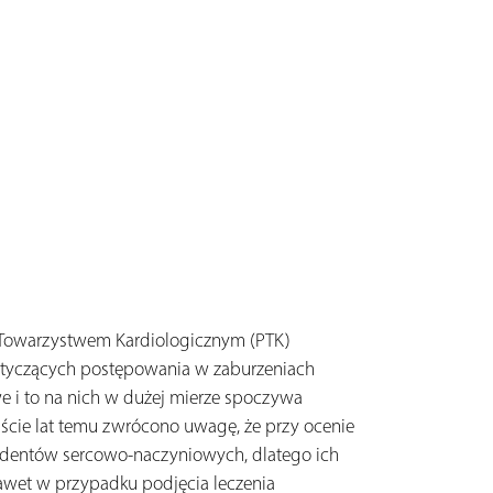
m Towarzystwem Kardiologicznym (PTK)
otyczących postępowania w zaburzeniach
we i to na nich w dużej mierze spoczywa
aście lat temu zwrócono uwagę, że przy ocenie
ncydentów sercowo-naczyniowych, dlatego ich
 nawet w przypadku podjęcia leczenia