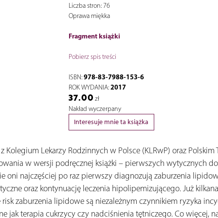
Liczba stron: 76
Oprawa miękka
Fragment książki
Pobierz spis treści
978-83-7988-153-6
ISBN:
2017
ROK WYDANIA:
37.00
zł
Nakład wyczerpany
Interesuje mnie ta książka
z z Kolegium Lekarzy Rodzinnych w Polsce (KLRwP) oraz Polski
owania w wersji podręcznej książki – pierwszych wytycznych d
ie oni najczęściej po raz pierwszy diagnozują zaburzenia lipido
yczne oraz kontynuację leczenia hipolipemizującego. Już kilkan
ime risk zaburzenia lipidowe są niezależnym czynnikiem ryzyka i
ne jak terapia cukrzycy czy nadciśnienia tętniczego. Co więcej,