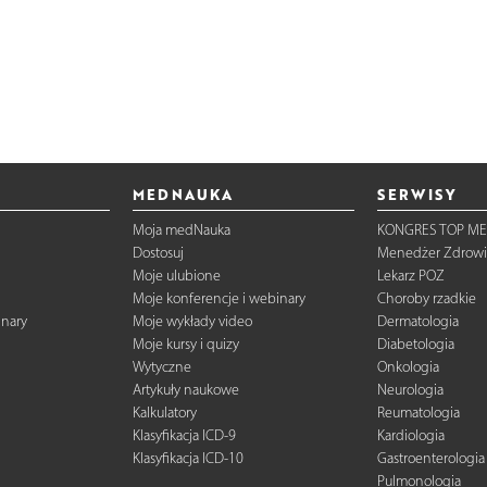
MEDNAUKA
SERWISY
Moja medNauka
KONGRES TOP ME
Dostosuj
Menedżer Zdrowi
Moje ulubione
Lekarz POZ
Moje konferencje i webinary
Choroby rzadkie
inary
Moje wykłady video
Dermatologia
Moje kursy i quizy
Diabetologia
Wytyczne
Onkologia
Artykuły naukowe
Neurologia
Kalkulatory
Reumatologia
Klasyfikacja ICD-9
Kardiologia
Klasyfikacja ICD-10
Gastroenterologia
Pulmonologia