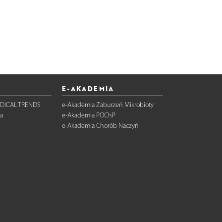
E-AKADEMIA
DICAL TRENDS
e-Akademia Zaburzeń Mikrobioty
a
e-Akademia POChP
e-Akademia Chorób Naczyń