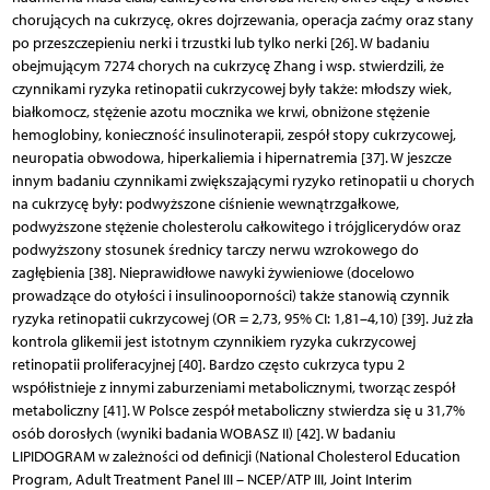
chorujących na cukrzycę, okres dojrzewania, operacja zaćmy oraz stany
po przeszczepieniu nerki i trzustki lub tylko nerki [26]. W badaniu
obejmującym 7274 chorych na cukrzycę Zhang i wsp. stwierdzili, że
czynnikami ryzyka retinopatii cukrzycowej były także: młodszy wiek,
białkomocz, stężenie azotu mocznika we krwi, obniżone stężenie
hemoglobiny, konieczność insulinoterapii, zespół stopy cukrzycowej,
neuropatia obwodowa, hiperkaliemia i hipernatremia [37]. W jeszcze
innym badaniu czynnikami zwiększającymi ryzyko retinopatii u chorych
na cukrzycę były: podwyższone ciśnienie wewnątrzgałkowe,
podwyższone stężenie cholesterolu całkowitego i trójglicerydów oraz
podwyższony stosunek średnicy tarczy nerwu wzrokowego do
zagłębienia [38]. Nieprawidłowe nawyki żywieniowe (docelowo
prowadzące do otyłości i insulinooporności) także stanowią czynnik
ryzyka retinopatii cukrzycowej (OR = 2,73, 95% CI: 1,81–4,10) [39]. Już zła
kontrola glikemii jest istotnym czynnikiem ryzyka cukrzycowej
retinopatii proliferacyjnej [40]. Bardzo często cukrzyca typu 2
współistnieje z innymi zaburzeniami metabolicznymi, tworząc zespół
metaboliczny [41]. W Polsce zespół metaboliczny stwierdza się u 31,7%
osób dorosłych (wyniki badania WOBASZ II) [42]. W badaniu
LIPIDOGRAM w zależności od definicji (National Cholesterol Education
Program, Adult Treatment Panel III – NCEP/ATP III, Joint Interim