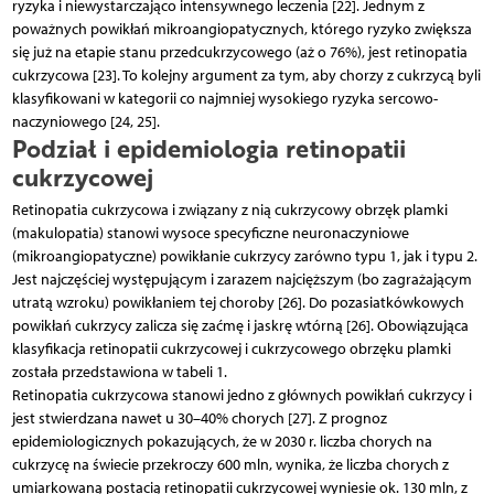
ryzyka i niewystarczająco intensywnego leczenia [22]. Jednym z
poważnych powikłań mikroangiopatycznych, którego ryzyko zwiększa
się już na etapie stanu przedcukrzycowego (aż o 76%), jest retinopatia
cukrzycowa [23]. To kolejny argument za tym, aby chorzy z cukrzycą byli
klasyfikowani w kategorii co najmniej wysokiego ryzyka sercowo-
naczyniowego [24, 25].
Podział i epidemiologia retinopatii
cukrzycowej
Retinopatia cukrzycowa i związany z nią cukrzycowy obrzęk plamki
(makulopatia) stanowi wysoce specyficzne neuronaczyniowe
(mikroangiopatyczne) powikłanie cukrzycy zarówno typu 1, jak i typu 2.
Jest najczęściej występującym i zarazem najcięższym (bo zagrażającym
utratą wzroku) powikłaniem tej choroby [26]. Do pozasiatkówkowych
powikłań cukrzycy zalicza się zaćmę i jaskrę wtórną [26]. Obowiązująca
klasyfikacja retinopatii cukrzycowej i cukrzycowego obrzęku plamki
została przedstawiona w tabeli 1.
Retinopatia cukrzycowa stanowi jedno z głównych powikłań cukrzycy i
jest stwierdzana nawet u 30–40% chorych [27]. Z prognoz
epidemiologicznych pokazujących, że w 2030 r. liczba chorych na
cukrzycę na świecie przekroczy 600 mln, wynika, że liczba chorych z
umiarkowaną postacią retinopatii cukrzycowej wyniesie ok. 130 mln, z