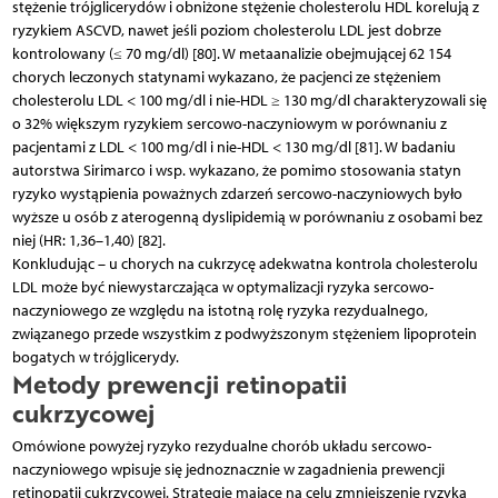
stężenie trójglicerydów i obniżone stężenie cholesterolu HDL korelują z
ryzykiem ASCVD, nawet jeśli poziom cholesterolu LDL jest dobrze
kontrolowany (≤ 70 mg/dl) [80]. W metaanalizie obejmującej 62 154
chorych leczonych statynami wykazano, że pacjenci ze stężeniem
cholesterolu LDL < 100 mg/dl i nie-HDL ≥ 130 mg/dl charakteryzowali się
o 32% większym ryzykiem sercowo-naczyniowym w porównaniu z
pacjentami z LDL < 100 mg/dl i nie-HDL < 130 mg/dl [81]. W badaniu
autorstwa Sirimarco i wsp. wykazano, że pomimo stosowania statyn
ryzyko wystąpienia poważnych zdarzeń sercowo-naczyniowych było
wyższe u osób z aterogenną dyslipidemią w porównaniu z osobami bez
niej (HR: 1,36–1,40) [82].
Konkludując – u chorych na cukrzycę adekwatna kontrola cholesterolu
LDL może być niewystarczająca w optymalizacji ryzyka sercowo-
naczyniowego ze względu na istotną rolę ryzyka rezydualnego,
związanego przede wszystkim z podwyższonym stężeniem lipoprotein
bogatych w trójglicerydy.
Metody prewencji retinopatii
cukrzycowej
Omówione powyżej ryzyko rezydualne chorób układu sercowo-
naczyniowego wpisuje się jednoznacznie w zagadnienia prewencji
retinopatii cukrzycowej. Strategie mające na celu zmniejszenie ryzyka