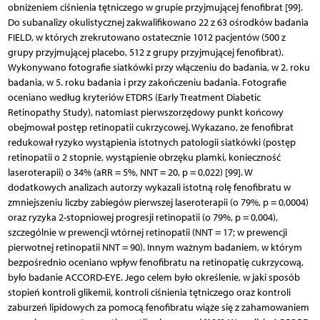
obniżeniem ciśnienia tętniczego w grupie przyjmującej fenofibrat [99].
Do subanalizy okulistycznej zakwalifikowano 22 z 63 ośrodków badania
FIELD, w których zrekrutowano ostatecznie 1012 pacjentów (500 z
grupy przyjmującej placebo, 512 z grupy przyjmującej fenofibrat).
Wykonywano fotografie siatkówki przy włączeniu do badania, w 2. roku
badania, w 5. roku badania i przy zakończeniu badania. Fotografie
oceniano według kryteriów ETDRS (Early Treatment Diabetic
Retinopathy Study), natomiast pierwszorzędowy punkt końcowy
obejmował postęp retinopatii cukrzycowej. Wykazano, że fenofibrat
redukował ryzyko wystąpienia istotnych patologii siatkówki (postęp
retinopatii o 2 stopnie, wystąpienie obrzęku plamki, konieczność
laseroterapii) o 34% (aRR = 5%, NNT = 20, p = 0,022) [99]. W
dodatkowych analizach autorzy wykazali istotną rolę fenofibratu w
zmniejszeniu liczby zabiegów pierwszej laseroterapii (o 79%, p = 0,0004)
oraz ryzyka 2-stopniowej progresji retinopatii (o 79%, p = 0,004),
szczególnie w prewencji wtórnej retinopatii (NNT = 17; w prewencji
pierwotnej retinopatii NNT = 90). Innym ważnym badaniem, w którym
bezpośrednio oceniano wpływ fenofibratu na retinopatię cukrzycową,
było badanie ACCORD-EYE. Jego celem było określenie, w jaki sposób
stopień kontroli glikemii, kontroli ciśnienia tętniczego oraz kontroli
zaburzeń lipidowych za pomocą fenofibratu wiąże się z zahamowaniem