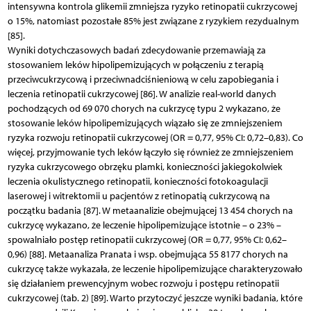
intensywna kontrola glikemii zmniejsza ryzyko retinopatii cukrzycowej
o 15%, natomiast pozostałe 85% jest związane z ryzykiem rezydualnym
[85].
Wyniki dotychczasowych badań zdecydowanie przemawiają za
stosowaniem leków hipolipemizujących w połączeniu z terapią
przeciwcukrzycową i przeciwnadciśnieniową w celu zapobiegania i
leczenia retinopatii cukrzycowej [86]. W analizie real-world danych
pochodzących od 69 070 chorych na cukrzycę typu 2 wykazano, że
stosowanie leków hipolipemizujących wiązało się ze zmniejszeniem
ryzyka rozwoju retinopatii cukrzycowej (OR = 0,77, 95% CI: 0,72–0,83). Co
więcej, przyjmowanie tych leków łączyło się również ze zmniejszeniem
ryzyka cukrzycowego obrzęku plamki, konieczności jakiegokolwiek
leczenia okulistycznego retinopatii, konieczności fotokoagulacji
laserowej i witrektomii u pacjentów z retinopatią cukrzycową na
początku badania [87]. W metaanalizie obejmującej 13 454 chorych na
cukrzycę wykazano, że leczenie hipolipemizujące istotnie – o 23% –
spowalniało postęp retinopatii cukrzycowej (OR = 0,77, 95% CI: 0,62–
0,96) [88]. Metaanaliza Pranata i wsp. obejmująca 55 8177 chorych na
cukrzycę także wykazała, że leczenie hipolipemizujące charakteryzowało
się działaniem prewencyjnym wobec rozwoju i postępu retinopatii
cukrzycowej (tab. 2) [89]. Warto przytoczyć jeszcze wyniki badania, które