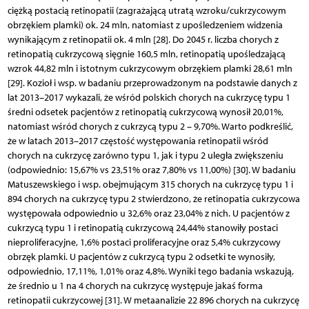
ciężką postacią retinopatii (zagrażającą utratą wzroku/cukrzycowym
obrzękiem plamki) ok. 24 mln, natomiast z upośledzeniem widzenia
wynikającym z retinopatii ok. 4 mln [28]. Do 2045 r. liczba chorych z
retinopatią cukrzycową sięgnie 160,5 mln, retinopatią upośledzającą
wzrok 44,82 mln i istotnym cukrzycowym obrzękiem plamki 28,61 mln
[29]. Kozioł i wsp. w badaniu przeprowadzonym na podstawie danych z
lat 2013–2017 wykazali, że wśród polskich chorych na cukrzycę typu 1
średni odsetek pacjentów z retinopatią cukrzycową wynosił 20,01%,
natomiast wśród chorych z cukrzycą typu 2 – 9,70%. Warto podkreś­lić,
że w latach 2013–2017 częstość występowania retinopatii wśród
chorych na cukrzycę zarówno typu 1, jak i typu 2 uległa zwiększeniu
(odpowiednio: 15,67% vs 23,51% oraz 7,80% vs 11,00%) [30]. W badaniu
Matuszewskiego i wsp. obejmującym 315 chorych na cukrzycę typu 1 i
894 chorych na cukrzycę typu 2 stwierdzono, że retinopatia cukrzycowa
występowała odpowiednio u 32,6% oraz 23,04% z nich. U pacjentów z
cukrzycą typu 1 i retinopatią cukrzycową 24,44% stanowiły postaci
nieproliferacyjne, 1,6% postaci proliferacyjne oraz 5,4% cukrzycowy
obrzęk plamki. U pacjentów z cukrzycą typu 2 odsetki te wynosiły,
odpowiednio, 17,11%, 1,01% oraz 4,8%. Wyniki tego badania wskazują,
że średnio u 1 na 4 chorych na cukrzycę występuje jakaś forma
retinopatii cukrzycowej [31]. W metaanalizie 22 896 chorych na cukrzycę