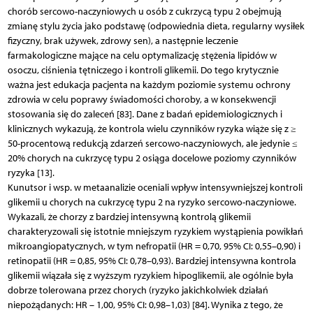
chorób sercowo-naczyniowych u osób z cukrzycą typu 2 obejmują
zmianę stylu życia jako podstawę (odpowiednia dieta, regularny wysiłek
fizyczny, brak używek, zdrowy sen), a następnie leczenie
farmakologiczne mające na celu optymalizację stężenia lipidów w
osoczu, ciśnienia tętniczego i kontroli glikemii. Do tego krytycznie
ważna jest edukacja pacjenta na każdym poziomie systemu ochrony
zdrowia w celu poprawy świadomości choroby, a w konsekwencji
stosowania się do zaleceń [83]. Dane z badań epidemiologicznych i
klinicznych wykazują, że kontrola wielu czynników ryzyka wiąże się z ≥
50-procentową redukcją zdarzeń sercowo-naczyniowych, ale jedynie ≤
20% chorych na cukrzycę typu 2 osiąga docelowe poziomy czynników
ryzyka [13].
Kunutsor i wsp. w metaanalizie oceniali wpływ intensywniejszej kontroli
glikemii u chorych na cukrzycę typu 2 na ryzyko sercowo-naczyniowe.
Wykazali, że chorzy z bardziej intensywną kontrolą glikemii
charakteryzowali się istotnie mniejszym ryzykiem wystąpienia powikłań
mikroangiopatycznych, w tym nefropatii (HR = 0,70, 95% CI: 0,55–0,90) i
retinopatii (HR = 0,85, 95% CI: 0,78–0,93). Bardziej intensywna kontrola
glikemii wiązała się z wyższym ryzykiem hipoglikemii, ale ogólnie była
dobrze tolerowana przez chorych (ryzyko jakichkolwiek działań
niepożądanych: HR – 1,00, 95% CI: 0,98–1,03) [84]. Wynika z tego, że