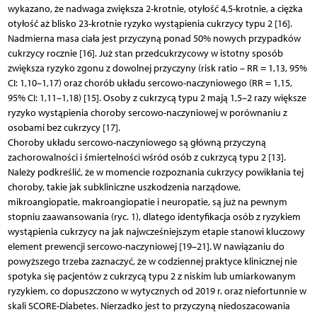
wykazano, że nadwaga zwiększa 2-krotnie, otyłość 4,5-krotnie, a ciężka
otyłość aż blisko 23-krotnie ryzyko wystąpienia cukrzycy typu 2 [16].
Nadmierna masa ciała jest przyczyną ponad 50% nowych przypadków
cukrzycy rocznie [16]. Już stan przedcukrzycowy w istotny sposób
zwiększa ryzyko zgonu z dowolnej przyczyny (risk ratio – RR = 1,13, 95%
CI: 1,10–1,17) oraz chorób układu sercowo-naczyniowego (RR = 1,15,
95% CI: 1,11–1,18) [15]. Osoby z cukrzycą typu 2 mają 1,5–2 razy większe
ryzyko wystąpienia choroby sercowo-naczyniowej w porównaniu z
osobami bez cukrzycy [17].
Choroby układu sercowo-naczyniowego są główną przyczyną
zachorowalności i śmiertelności wśród osób z cukrzycą typu 2 [13].
Należy podkreślić, że w momencie rozpoznania cukrzycy powikłania tej
choroby, takie jak subkliniczne uszkodzenia narządowe,
mikroangiopatie, makroangiopatie i neuropatie, są już na pewnym
stopniu zaawansowania (ryc. 1), dlatego identyfikacja osób z ryzykiem
wystąpienia cukrzycy na jak najwcześniejszym etapie stanowi kluczowy
element prewencji sercowo-naczyniowej [19–21]. W nawiązaniu do
powyższego trzeba zaznaczyć, że w codziennej praktyce klinicznej nie
spotyka się pacjentów z cukrzycą typu 2 z niskim lub umiarkowanym
ryzykiem, co dopuszczono w wytycznych od 2019 r. oraz niefortunnie w
skali SCORE-Diabetes. Nierzadko jest to przyczyną niedoszacowania