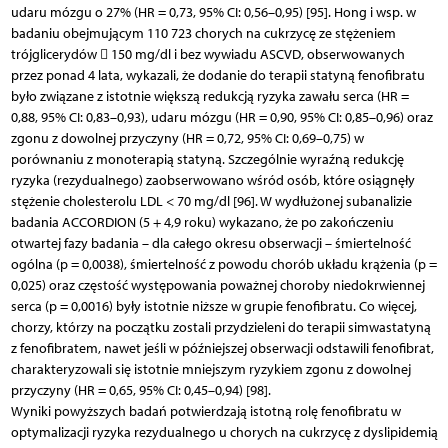
udaru mózgu o 27% (HR = 0,73, 95% CI: 0,56–0,95) [95]. Hong i wsp. w
badaniu obejmującym 110 723 chorych na cukrzycę ze stężeniem
trójglicerydów  150 mg/dl i bez wywiadu ASCVD, obserwowanych
przez ponad 4 lata, wykazali, że dodanie do terapii statyną fenofibratu
było związane z istotnie większą redukcją ryzyka zawału serca (HR =
0,88, 95% CI: 0,83–0,93), udaru mózgu (HR = 0,90, 95% CI: 0,85–0,96) oraz
zgonu z dowolnej przyczyny (HR = 0,72, 95% CI: 0,69–0,75) w
porównaniu z monoterapią statyną. Szczególnie wyraźną redukcję
ryzyka (rezydualnego) zaobserwowano wśród osób, które osiągnęły
stężenie cholesterolu LDL < 70 mg/dl [96]. W wydłużonej subanalizie
badania ACCORDION (5 + 4,9 roku) wykazano, że po zakończeniu
otwartej fazy badania – dla całego okresu obserwacji – śmiertelność
ogólna (p = 0,0038), śmiertelność z powodu chorób układu krążenia (p =
0,025) oraz częstość występowania poważnej choroby niedokrwiennej
serca (p = 0,0016) były istotnie niższe w grupie fenofibratu. Co więcej,
chorzy, którzy na początku zostali przydzieleni do terapii simwastatyną
z fenofibratem, nawet jeśli w późniejszej obserwacji odstawili fenofibrat,
charakteryzowali się istotnie mniejszym ryzykiem zgonu z dowolnej
przyczyny (HR = 0,65, 95% CI: 0,45–0,94) [98].
Wyniki powyższych badań potwierdzają istotną rolę fenofibratu w
optymalizacji ryzyka rezydualnego u chorych na cukrzycę z dyslipidemią