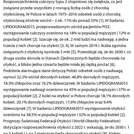
Rozpowszechnienie cukrzycy typu 2 stopniowo się zwiększa, co jest
związane przede wszystkim z rosnącą liczbą osób z chorobą
otyłościową. W Polsce w latach 1975–2016 odsetek osób z chorobą
otyłościową istotnie wzrósł – z ok. 11% do ponad 25% [1]. W badaniu
LIPIDOGRAM2015, przeprowadzonym wśród pacjentów POZ,
występowanie cukrzycy oceniono na 18% w populacji mężczyzn i 12% w
populacji kobiet [2]. Szacuje się, że ok. 2 mld ludzi ma nadwagę, a jedna
trzecia z nich choruje na otyłość [3, 4]. W samym 2019 r. liczba zgonów
związanych z otyłością wyniosła 5 mln [5]. Przewiduje się, że do 2030 r. co
druga osoba dorosła w Stanach Zjednoczonych będzie chorowała na
otyłość, a blisko jedna czwarta będzie miała jej ciężką postać [6].
Podobnie alarmujące dane dotyczą Polski: odsetek osób z nadwagą
wynosi 32,2% wśród dorosłych kobiet, 46,8% dorosłych mężczyzn,
18,3% chłopców oraz 19,2% dziewczynek. W badaniu LIPIDOGRAM2015
występowanie nadwagi oceniono na 45% w populacji mężczyzn i 37% w
populacji kobiet [2]. Z kolei na otyłość w Polsce choruje 18,1% dorosłych
kobiet, 20,1% dorosłych mężczyzn, 17,6% chłopców oraz 9,4%
dziewczynek [7]. W badaniu LIPIDOGRAM2015 występowanie otyłości
oceniono na 38,5% w populacji mężczyzn i 32% w populacji kobiet [2].
Prognozy Światowej Federacji Otyłości (World Obesity Federation)
dotyczące rozpowszechnienia otyłości z 2022 r. wskazują, że do 2030 r. 1
na 5 kobiet i 1 na 7 mężczyzn będą chorowali na otyłość [8]. Należy