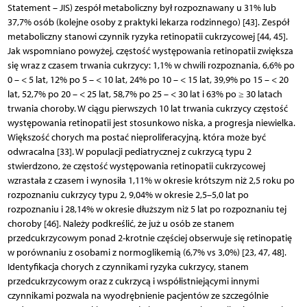
Statement – JIS) zespół metaboliczny był rozpoznawany u 31% lub
37,7% osób (kolejne osoby z praktyki lekarza rodzinnego) [43]. Zespół
metaboliczny stanowi czynnik ryzyka retinopatii cukrzycowej [44, 45].
Jak wspomniano powyżej, częstość występowania retinopatii zwiększa
się wraz z czasem trwania cukrzycy: 1,1% w chwili rozpoznania, 6,6% po
0 – < 5 lat, 12% po 5 – < 10 lat, 24% po 10 – < 15 lat, 39,9% po 15 – < 20
lat, 52,7% po 20 – < 25 lat, 58,7% po 25 – < 30 lat i 63% po ≥ 30 latach
trwania choroby. W ciągu pierwszych 10 lat trwania cukrzycy częstość
występowania retinopatii jest stosunkowo niska, a progresja niewielka.
Większość chorych ma postać nieproliferacyjną, która może być
odwracalna [33]. W populacji pediatrycznej z cukrzycą typu 2
stwierdzono, że częstość występowania retinopatii cukrzycowej
wzrastała z czasem i wynosiła 1,11% w okresie krótszym niż 2,5 roku po
rozpoznaniu cukrzycy typu 2, 9,04% w okresie 2,5–5,0 lat po
rozpoznaniu i 28,14% w okresie dłuższym niż 5 lat po rozpoznaniu tej
choroby [46]. Należy podkreślić, że już u osób ze stanem
przedcukrzycowym ponad 2-krotnie częściej obserwuje się retinopatię
w porównaniu z osobami z normoglikemią (6,7% vs 3,0%) [23, 47, 48].
Identyfikacja chorych z czynnikami ryzyka cukrzycy, stanem
przedcukrzycowym oraz z cukrzycą i współistniejącymi innymi
czynnikami pozwala na wyodrębnienie pacjentów ze szczególnie