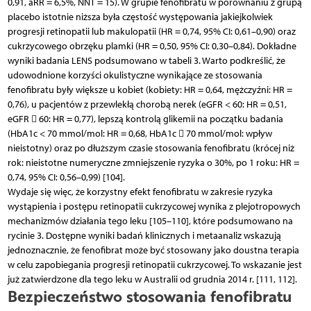
0,91, aRR = 6,5%, NNT = 15). W grupie fenofibratu w porównaniu z grupą
placebo istotnie niższa była częstość występowania jakiejkolwiek
progresji retinopatii lub makulopatii (HR = 0,74, 95% CI: 0,61–0,90) oraz
cukrzycowego obrzęku plamki (HR = 0,50, 95% CI: 0,30–0,84). Dokładne
wyniki badania LENS podsumowano w tabeli 3. Warto podkreślić, że
udowodnione korzyści okulistyczne wynikające ze stosowania
fenofibratu były większe u kobiet (kobiety: HR = 0,64, mężczyźni: HR =
0,76), u pacjentów z przewlekłą chorobą nerek (eGFR < 60: HR = 0,51,
eGFR  60: HR = 0,77), lepszą kontrolą glikemii na początku badania
(HbA1c < 70 mmol/mol: HR = 0,68, HbA1c  70 mmol/mol: wpływ
nieistotny) oraz po dłuższym czasie stosowania fenofibratu (krócej niż
rok: nieistotne numeryczne zmniejszenie ryzyka o 30%, po 1 roku: HR =
0,74, 95% CI: 0,56–0,99) [104].
Wydaje się więc, że korzystny efekt fenofibratu w zakresie ryzyka
wystąpienia i postępu retinopatii cukrzycowej wynika z plejotropowych
mechanizmów działania tego leku [105–110], które podsumowano na
rycinie 3. Dostępne wyniki badań klinicznych i metaanaliz wskazują
jednoznacznie, że fenofibrat może być stosowany jako doustna terapia
w celu zapobiegania progresji retinopatii cukrzycowej. To wskazanie jest
już zatwierdzone dla tego leku w Australii od grudnia 2014 r. [111, 112].
Bezpieczeństwo stosowania fenofibratu