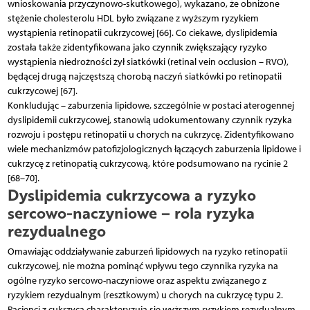
wnioskowania przyczynowo-skutkowego), wykazano, że obniżone
stężenie cholesterolu HDL było związane z wyższym ryzykiem
wystąpienia retinopatii cukrzycowej [66]. Co ciekawe, dyslipidemia
została także zidentyfikowana jako czynnik zwiększający ryzyko
wystąpienia niedrożności żył siatkówki (retinal vein occlusion – RVO),
będącej drugą najczęstszą chorobą naczyń siatkówki po retinopatii
cukrzycowej [67].
Konkludując – zaburzenia lipidowe, szczególnie w postaci aterogennej
dyslipidemii cukrzycowej, stanowią udokumentowany czynnik ryzyka
rozwoju i postępu retinopatii u chorych na cukrzycę. Zidentyfikowano
wiele mechanizmów patofizjologicznych łączących zaburzenia lipidowe i
cukrzycę z retinopatią cukrzycową, które podsumowano na rycinie 2
[68–70].
Dyslipidemia cukrzycowa a ryzyko
sercowo-naczyniowe – rola ryzyka
rezydualnego
Omawiając oddziaływanie zaburzeń lipidowych na ryzyko retinopatii
cukrzycowej, nie można pominąć wpływu tego czynnika ryzyka na
ogólne ryzyko sercowo-naczyniowe oraz aspektu związanego z
ryzykiem rezydualnym (resztkowym) u chorych na cukrzycę typu 2.
Pacjenci z cukrzycą charakteryzują się wyższym ryzykiem rezydualnym