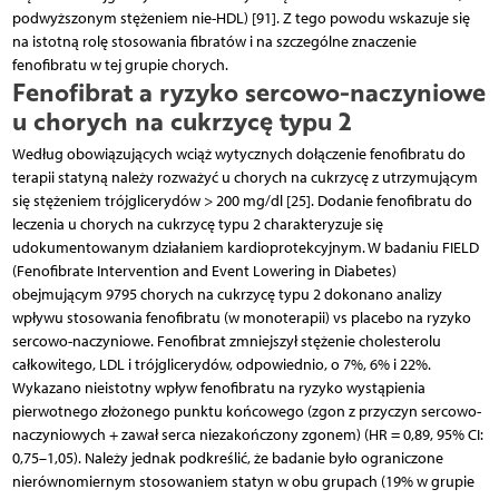
podwyższonym stężeniem nie-HDL) [91]. Z tego powodu wskazuje się
na istotną rolę stosowania fibratów i na szczególne znaczenie
fenofibratu w tej grupie chorych.
Fenofibrat a ryzyko sercowo-naczyniowe
u chorych na cukrzycę typu 2
Według obowiązujących wciąż wytycznych dołączenie fenofibratu do
terapii statyną należy rozważyć u chorych na cukrzycę z utrzymującym
się stężeniem trójglicerydów > 200 mg/dl [25]. Dodanie fenofibratu do
leczenia u chorych na cukrzycę typu 2 charakteryzuje się
udokumentowanym działaniem kardioprotekcyjnym. W badaniu FIELD
(Fenofibrate Intervention and Event Lowering in Diabetes)
obejmującym 9795 chorych na cukrzycę typu 2 dokonano analizy
wpływu stosowania fenofibratu (w monoterapii) vs placebo na ryzyko
sercowo-naczyniowe. Fenofibrat zmniejszył stężenie cholesterolu
całkowitego, LDL i trójglicerydów, odpowiednio, o 7%, 6% i 22%.
Wykazano nieistotny wpływ fenofibratu na ryzyko wystąpienia
pierwotnego złożonego punktu końcowego (zgon z przyczyn sercowo-
naczyniowych + zawał serca niezakończony zgonem) (HR = 0,89, 95% CI:
0,75–1,05). Należy jednak podkreślić, że badanie było ograniczone
nierównomiernym stosowaniem statyn w obu grupach (19% w grupie