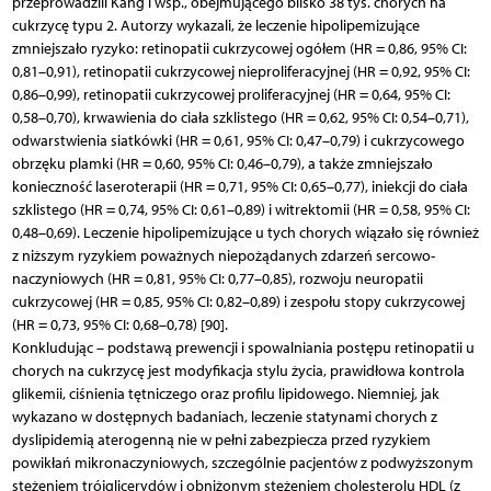
przeprowadzili Kang i wsp., obejmującego blisko 38 tys. chorych na
cukrzycę typu 2. Autorzy wykazali, że leczenie hipolipemizujące
zmniejszało ryzyko: retinopatii cukrzycowej ogółem (HR = 0,86, 95% CI:
0,81–0,91), retinopatii cukrzycowej nieproliferacyjnej (HR = 0,92, 95% CI:
0,86–0,99), retinopatii cukrzycowej proliferacyjnej (HR = 0,64, 95% CI:
0,58–0,70), krwawienia do ciała szklistego (HR = 0,62, 95% CI: 0,54–0,71),
odwarstwienia siatkówki (HR = 0,61, 95% CI: 0,47–0,79) i cukrzycowego
obrzęku plamki (HR = 0,60, 95% CI: 0,46–0,79), a także zmniejszało
konieczność laseroterapii (HR = 0,71, 95% CI: 0,65–0,77), iniekcji do ciała
szklistego (HR = 0,74, 95% CI: 0,61–0,89) i witrektomii (HR = 0,58, 95% CI:
0,48–0,69). Leczenie hipolipemizujące u tych chorych wiązało się również
z niższym ryzykiem poważnych niepożądanych zdarzeń sercowo-
naczyniowych (HR = 0,81, 95% CI: 0,77–0,85), rozwoju neuropatii
cukrzycowej (HR = 0,85, 95% CI: 0,82–0,89) i zespołu stopy cukrzycowej
(HR = 0,73, 95% CI: 0,68–0,78) [90].
Konkludując – podstawą prewencji i spowalniania postępu retinopatii u
chorych na cukrzycę jest modyfikacja stylu życia, prawidłowa kontrola
glikemii, ciśnienia tętniczego oraz profilu lipidowego. Niemniej, jak
wykazano w dostępnych badaniach, leczenie statynami chorych z
dyslipidemią aterogenną nie w pełni zabezpiecza przed ryzykiem
powikłań mikronaczyniowych, szczególnie pacjentów z podwyższonym
stężeniem trójglicerydów i obniżonym stężeniem cholesterolu HDL (z