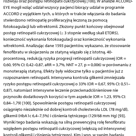
rozwoju oraz postępu retinopatii cukrzycowej [100]. W analizie ACCORD-
EYE mogli wziąć udział wszyscy pacjenci biorący udział w programie
ACCORD z wyjątkiem tych, u których w trakcie włączania do badania
stwierdzono retinopatię proliferacyjną leczoną za pomocą
fotokoagulacji lub witrektomii. Złożony punkt końcowy obejmował
postęp retinopatii cukrzycowej (≥ 3 stopnie według skali ETDRS),
konieczność wykonania fotokoagulacji oraz konieczność wykonania
witrektomii. Analizując dane 1593 pacjentów, wykazano, że stosowanie
fenofibratu w skojarzeniu ze statyną wiązało się z istotną, 40-
procentową, redukcją ryzyka progresji retinopatii cukrzycowej (OR =
0,60, 95% CI: 0,42–0,87, aRR = 3,7%, NNT = 27, p = 0,006) w porównaniu z
monoterapią statyną. Efekty były widoczne tylko u pacjentów już z
rozpoznaniem retinopatii. Intensywna kontrola glikemii zmniejszała
ryzyko postępu retinopatii cukrzycowej o 33% (OR = 0,67, 95% CI: 0,51–
0,87), natomiast intensywne leczenie przeciwnadciśnieniowe nie
przynosiło dodatkowych korzyści w tym aspekcie (OR = 1,23, 95% CI:
0,84–1,79) [100]. Spowolnienie postępu retinopatii cukrzycowej
osiągnięto niezależnie od dobrej kontroli cholesterolu LDL (78 mg/dl),
glikemii (HbA1c 6,4–7,5%) i ciśnienia tętniczego (129/68 mm Hg) [93].
Wyniki tego badania wskazują na silną prewencyjną rolę fenofibratu
względem postępu retinopatii cukrzycowej (większą od intensywnej
kontroli glikemii i ciśnienia tętniczego). Kim i wsp. w swoim badaniu