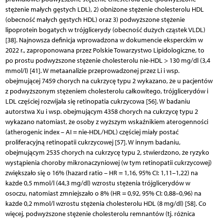
stężenie małych gęstych LDL), 2) obniżone stężenie cholesterolu HDL
(obecność małych gęstych HDL) oraz 3) podwyższone stężenie
lipoprotein bogatych w trójglicerydy (obecność dużych cząstek VLDL)
[38]. Najnowsza definicja wprowadzona w dokumencie eksperckim w
2022 r., zaproponowana przez Polskie Towarzystwo Lipidologiczne, to
po prostu podwyższone stężenie cholesterolu nie-HDL > 130 mg/dl (3,4
mmol/l) [41]. W metaanalizie przeprowadzonej przez Li i wsp.
obejmującej 7459 chorych na cukrzycę typu 2 wykazano, że u pacjentów
z podwyższonym stężeniem cholesterolu całkowitego, trójglicerydów i
LDL częściej rozwijała się retinopatia cukrzycowa [56]. W badaniu
autorstwa Xu i wsp. obejmującym 4358 chorych na cukrzycę typu 2
wykazano natomiast, że osoby z wyższym wskaźnikiem aterogenności
(atherogenic index – AI = nie-HDL/HDL) częściej miały postać
proliferacyjną retinopatii cukrzycowej [57]. W innym badaniu,
obejmującym 2535 chorych na cukrzycę typu 2, stwierdzono, że ryzyko
wystąpienia choroby mikronaczyniowej (w tym retinopatii cukrzycowej)
zwiększało się o 16% (hazard ratio – HR = 1,16, 95% CI: 1,11–1,22) na
każde 0,5 mmol/l (44,3 mg/dl) wzrostu stężenia trójglicerydów w
osoczu, natomiast zmniejszało o 8% (HR = 0,92, 95% CI: 0,88–0,96) na
każde 0,2 mmol/l wzrostu stężenia cholesterolu HDL (8 mg/dl) [58]. Co
więcej, podwyższone stężenie cholesterolu remnantów (tj. różnica