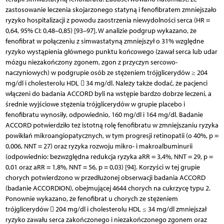
zastosowanie leczenia skojarzonego statyną i fenofibratem zmniejszało
ryzyko hospitalizacji z powodu zaostrzenia niewydolności serca (HR =
0,64, 95% CI: 0,48–0,85) [93–97]. W analizie podgrup wykazano, że
fenofibrat w połączeniu z simwastatyną zmniejszył o 31% względne
ryzyko wystąpienia głównego punktu końcowego (zawał serca lub udar
mózgu niezakończony zgonem, zgon z przyczyn sercowo-
naczyniowych) w podgrupie osób ze stężeniem trójglicerydów ≥ 204
mg/dl i cholesterolu HDL  34 mg/dl. Należy także dodać, że pacjenci
włączeni do badania ACCORD byli na wstępie bardzo dobrze leczeni, a
średnie wyjściowe stężenia trójglicerydów w grupie placebo i
fenofibratu wynosiły, odpowiednio, 160 mg/dl i 164 mg/dl. Badanie
ACCORD potwierdziło też istotną rolę fenofibratu w zmniejszaniu ryzyka
powikłań mikroangiopatycznych, w tym progresji retinopatii (o 40%, p =
0,006, NNT = 27) oraz ryzyka rozwoju mikro- i makroalbuminurii
(odpowiednio: bezwzględna redukcja ryzyka aRR = 3,4%, NNT = 29, p =
0,01 oraz aRR = 1,8%, NNT = 56, p = 0,03) [94]. Korzyści w tej grupie
chorych potwierdzono w przedłużonej obserwacji badania ACCORD
(badanie ACCORDION), obejmującej 4644 chorych na cukrzycę typu 2.
Ponownie wykazano, że fenofibrat u chorych ze stężeniem
trójglicerydów  204 mg/dl i cholesterolu HDL ≤ 34 mg/dl zmniejszał
ryzyko zawału serca zakończonego i niezakończonego zgonem oraz