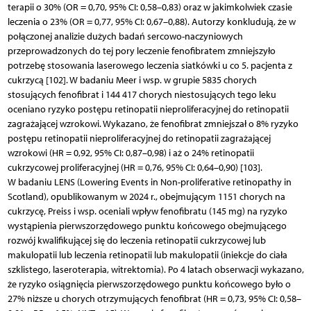
terapii o 30% (OR = 0,70, 95% CI: 0,58–0,83) oraz w jakimkolwiek czasie
leczenia o 23% (OR = 0,77, 95% CI: 0,67–0,88). Autorzy konkludują, że w
połączonej analizie dużych badań sercowo-naczyniowych
przeprowadzonych do tej pory leczenie fenofibratem zmniejszyło
potrzebę stosowania laserowego leczenia siatkówki u co 5. pacjenta z
cukrzycą [102]. W badaniu Meer i wsp. w grupie 5835 chorych
stosujących fenofibrat i 144 417 chorych niestosujących tego leku
oceniano ryzyko postępu retinopatii nieproliferacyjnej do retinopatii
zagrażającej wzrokowi. Wykazano, że fenofibrat zmniejszał o 8% ryzyko
postępu retinopatii nieproliferacyjnej do retinopatii zagrażającej
wzrokowi (HR = 0,92, 95% CI: 0,87–0,98) i aż o 24% retinopatii
cukrzycowej proliferacyjnej (HR = 0,76, 95% CI: 0,64–0,90) [103].
W badaniu LENS (Lowering Events in Non-proliferative retinopathy in
Scotland), opublikowanym w 2024 r., obejmującym 1151 chorych na
cukrzycę, Preiss i wsp. oceniali wpływ fenofibratu (145 mg) na ryzyko
wystąpienia pierwszorzędowego punktu końcowego obejmującego
rozwój kwalifikującej się do leczenia retinopatii cukrzycowej lub
makulopatii lub leczenia retinopatii lub makulopatii (iniekcje do ciała
szklistego, laseroterapia, witrektomia). Po 4 latach obserwacji wykazano,
że ryzyko osiągnięcia pierwszorzędowego punktu końcowego było o
27% niższe u chorych otrzymujących fenofibrat (HR = 0,73, 95% CI: 0,58–