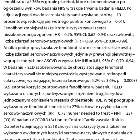
fenofibratu i aż 36% w grupie placebo), które rekomendowano po
ogłoszeniu wyników badania HPS w trakcie trwania badania FIELD. Po
adjustacji wyników do leczenia statynami uzyskano istotną – 19-
procentową, redukcję pierwotnego punktu końcowego (p = 0,01).
Fenofibrat zmniejszał także istotnie ryzyko zawału serca
niezakończonego zgonem (HR = 0,76, 95% CI: 0,62–0,94) oraz całkowitą
liczbę zdarzeń sercowo-naczyniowych (HR = 0,89, 95% CI: 0,80–0,99).
Analiza podgrup wykazała, że fenofibrat istotnie zmniejszał całkowitą
liczbę zdarzeń sercowo-naczyniowych jedynie w prewencji pierwotnej –
w grupie chorych bez ASCVD w wywiadzie (HR = 0,81, 95% CI: 0,70–0,94).
W badaniu FIELD zaobserwowano, że chorzy stosujący fenofibrat
charakteryzowali się mniejszą częstością występowania retinopatii
cukrzycowej wymagającej leczenia laserowego (5,2% vs 3,6%, p = 0,0003)
[92]. Istotne korzyści ze stosowania fenofibratu w badaniu FIELD
wykazano u chorych z podwyższonym stężeniem trójglicerydów i
jednoczesnym obniżeniem stężenia cholesterolu HDL. W tej podgrupie
wykazano, że fenofibrat zmniejszał o 27% całkowite ryzyko zdarzeń
sercowo-naczyniowych (RR = 0,73; numer needed to treat – NNT = 23)
[93]. W badanu ACCORD (Action to Control Cardiovascular Risk in
Diabetes) obejmującym 5518 chorych na cukrzycę typu 2 także nie
wykazano ewidentnych korzyści sercowo-naczyniowych z dodania do
terapii simwastatyną fenofibratu. Zaobserwowano natomiast, że