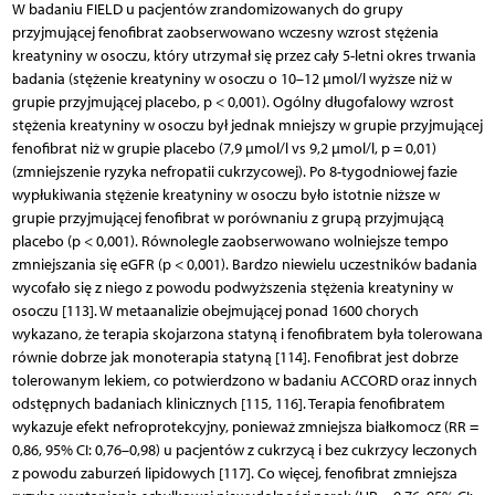
W badaniu FIELD u pacjentów zrandomizowanych do grupy
przyjmującej fenofibrat zaobserwowano wczesny wzrost stężenia
kreatyniny w osoczu, który utrzymał się przez cały 5-letni okres trwania
badania (stężenie kreatyniny w osoczu o 10–12 μmol/l wyższe niż w
grupie przyjmującej placebo, p < 0,001). Ogólny długofalowy wzrost
stężenia kreatyniny w osoczu był jednak mniejszy w grupie przyjmującej
fenofibrat niż w grupie placebo (7,9 μmol/l vs 9,2 μmol/l, p = 0,01)
(zmniejszenie ryzyka nefropatii cukrzycowej). Po 8-tygodniowej fazie
wypłukiwania stężenie kreatyniny w osoczu było istotnie niższe w
grupie przyjmującej fenofibrat w porównaniu z grupą przyjmującą
placebo (p < 0,001). Równolegle zaobserwowano wolniejsze tempo
zmniejszania się eGFR (p < 0,001). Bardzo niewielu uczestników badania
wycofało się z niego z powodu podwyższenia stężenia kreatyniny w
osoczu [113]. W metaanalizie obejmującej ponad 1600 chorych
wykazano, że terapia skojarzona statyną i fenofibratem była tolerowana
równie dobrze jak monoterapia statyną [114]. Fenofibrat jest dobrze
tolerowanym lekiem, co potwierdzono w badaniu ACCORD oraz innych
odstępnych badaniach klinicznych [115, 116]. Terapia fenofibratem
wykazuje efekt nefroprotekcyjny, ponieważ zmniejsza białkomocz (RR =
0,86, 95% CI: 0,76–0,98) u pacjentów z cukrzycą i bez cukrzycy leczonych
z powodu zaburzeń lipidowych [117]. Co więcej, fenofibrat zmniejsza