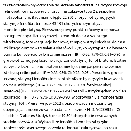
także oceniali wpływ dodania do leczenia fenofibratu na ryzyko rozwoju
retinopatii cukrzycowej u chorych na cukrzycę typu 2 z zespołem
metabolicznym. Badaniem objęto 22 395 chorych otrzymujących
statynę z fenofibratem oraz 43 191 chorych otrzymujących
monoterapię statyną. Pierwszorzędowy punkt końcowy obejmował
postęp retinopatii cukrzycowej – krwotok do ciała szklistego,
witrektomię, fotokoagulację laserową, terapię wstrzyknięciami do ciała
szklistego oraz odwarstwienie siatkówki. Ryzyko wystąpienia głównego
punktu końcowego było istotnie niższe (HR = 0,88, 95% CI: 0,81–0,96) w
grupie otrzymującej leczenie skojarzone statyną i fenofibratem. Istotne
korzyści z leczenia fenofibratem odnieśli jedynie pacjenci z wcześniej
istniejącą retinopatią (HR = 0,83, 95% CI: 0,73–0,95). Ponadto w grupie
leczonej statyną i fenofibratem istotnie niższe było ryzyko krwawienia
do ciała szklistego (HR = 0,86, 95% CI: 0,75–0,99), fotokoagulacji
laserowej (HR = 0,86; 95% CI: 0,77–0,96) i terapii wstrzyknięciami do ciała
szklistego (HR = 0,73; 95% CI: 0,59–0,90) w porównaniu z monoterapią
statyną [101]. Preiss i wsp. w 2022 r. przeprowadzili metaanalizę
obejmującą randomizowane badania kliniczne FIELD, ACCORD i LDS
(Lipids in Diabetes Study), łącznie 19 504 chorych obserwowanych
średnio przez 4 lata. Wykazali, że fenofibrat zmniejszał ryzyko
konieczności laserowego leczenia retinopatii cukrzycowej po roku