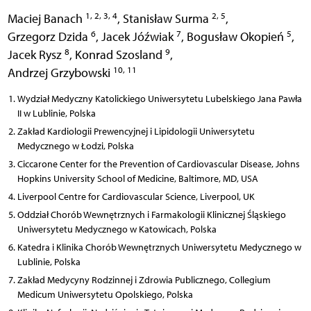
1, 2, 3, 4
2, 5
Maciej Banach
,
Stanisław Surma
,
6
7
5
Grzegorz Dzida
,
Jacek Jóźwiak
,
Bogusław Okopień
,
8
9
Jacek Rysz
,
Konrad Szosland
,
10, 11
Andrzej Grzybowski
Wydział Medyczny Katolickiego Uniwersytetu Lubelskiego Jana Pawła
II w Lublinie, Polska
Zakład Kardiologii Prewencyjnej i Lipidologii Uniwersytetu
Medycznego w Łodzi, Polska
Ciccarone Center for the Prevention of Cardiovascular Disease, Johns
Hopkins University School of Medicine, Baltimore, MD, USA
Liverpool Centre for Cardiovascular Science, Liverpool, UK
Oddział Chorób Wewnętrznych i Farmakologii Klinicznej Śląskiego
Uniwersytetu Medycznego w Katowicach, Polska
Katedra i Klinika Chorób Wewnętrznych Uniwersytetu Medycznego w
Lublinie, Polska
Zakład Medycyny Rodzinnej i Zdrowia Publicznego, Collegium
Medicum Uniwersytetu Opolskiego, Polska