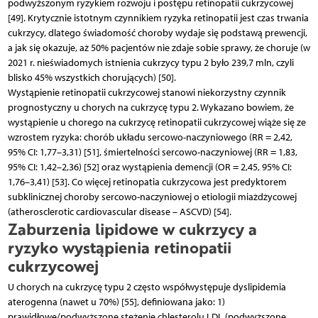
podwyższonym ryzykiem rozwoju i postępu retinopatii cukrzycowej
[49]. Krytycznie istotnym czynnikiem ryzyka retinopatii jest czas trwania
cukrzycy, dlatego świadomość choroby wydaje się podstawą prewencji,
a jak się okazuje, aż 50% pacjentów nie zdaje sobie sprawy, że choruje (w
2021 r. nieświadomych istnienia cukrzycy typu 2 było 239,7 mln, czyli
blisko 45% wszystkich chorujących) [50].
Wystąpienie retinopatii cukrzycowej stanowi niekorzystny czynnik
prognostyczny u chorych na cukrzycę typu 2. Wykazano bowiem, że
wystąpienie u chorego na cukrzycę retinopatii cukrzycowej wiąże się ze
wzrostem ryzyka: chorób układu sercowo-naczyniowego (RR = 2,42,
95% CI: 1,77–3,31) [51], śmiertelności sercowo-naczyniowej (RR = 1,83,
95% CI: 1,42–2,36) [52] oraz wystąpienia demencji (OR = 2,45, 95% CI:
1,76–3,41) [53]. Co więcej retinopatia cukrzycowa jest predyktorem
subklinicznej choroby sercowo-naczyniowej o etiologii miażdżycowej
(atherosclerotic cardiovascular disease – ASCVD) [54].
Zaburzenia lipidowe w cukrzycy a
ryzyko wystąpienia retinopatii
cukrzycowej
U chorych na cukrzycę typu 2 często współwystępuje dyslipidemia
aterogenna (nawet u 70%) [55], definiowana jako: 1)
prawidłowe/podwyższone stężenie chlesterolu LDL (podwyższone