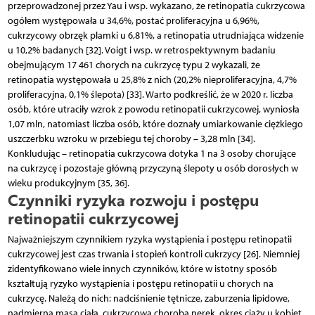
przeprowadzonej przez Yau i wsp. wykazano, że retinopatia cukrzycowa
ogółem występowała u 34,6%, postać proliferacyjna u 6,96%,
cukrzycowy obrzęk plamki u 6,81%, a retinopatia utrudniająca widzenie
u 10,2% badanych [32]. Voigt i wsp. w retrospektywnym badaniu
obejmującym 17 461 chorych na cukrzycę typu 2 wykazali, że
retinopatia występowała u 25,8% z nich (20,2% nieproliferacyjna, 4,7%
proliferacyjna, 0,1% ślepota) [33]. Warto podkreślić, że w 2020 r. liczba
osób, które utraciły wzrok z powodu retinopatii cukrzycowej, wyniosła
1,07 mln, natomiast liczba osób, które doznały umiarkowanie ciężkiego
uszczerbku wzroku w przebiegu tej choroby – 3,28 mln [34].
Konkludując – retinopatia cukrzycowa dotyka 1 na 3 osoby chorujące
na cukrzycę i pozostaje główną przyczyną ślepoty u osób dorosłych w
wieku produkcyjnym [35, 36].
Czynniki ryzyka rozwoju i postępu
retinopatii cukrzycowej
Najważniejszym czynnikiem ryzyka wystąpienia i postępu retinopatii
cukrzycowej jest czas trwania i stopień kontroli cukrzycy [26]. Niemniej
zidentyfikowano wiele innych czynników, które w istotny sposób
kształtują ryzyko wystąpienia i postępu retinopatii u chorych na
cukrzycę. Należą do nich: nadciśnienie tętnicze, zaburzenia lipidowe,
nadmierna masa ciała, cukrzycowa choroba nerek, okres ciąży u kobiet