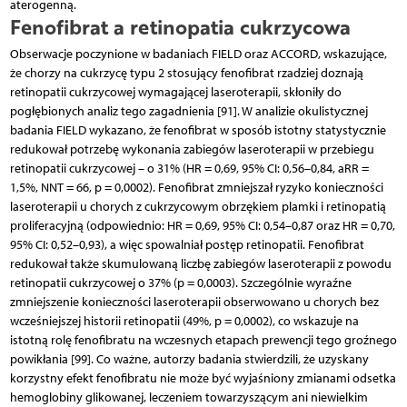
aterogenną.
Fenofibrat a retinopatia cukrzycowa
Obserwacje poczynione w badaniach FIELD oraz ACCORD, wskazujące,
że chorzy na cukrzycę typu 2 stosujący fenofibrat rzadziej doznają
retinopatii cukrzycowej wymagającej laseroterapii, skłoniły do
pogłębionych analiz tego zagadnienia [91]. W analizie okulistycznej
badania FIELD wykazano, że fenofibrat w sposób istotny statystycznie
redukował potrzebę wykonania zabiegów laseroterapii w przebiegu
retinopatii cukrzycowej – o 31% (HR = 0,69, 95% CI: 0,56–0,84, aRR =
1,5%, NNT = 66, p = 0,0002). Fenofibrat zmniejszał ryzyko konieczności
laseroterapii u chorych z cukrzycowym obrzękiem plamki i retinopatią
proliferacyjną (odpowiednio: HR = 0,69, 95% CI: 0,54–0,87 oraz HR = 0,70,
95% CI: 0,52–0,93), a więc spowalniał postęp retinopatii. Fenofibrat
redukował także skumulowaną liczbę zabiegów laseroterapii z powodu
retinopatii cukrzycowej o 37% (p = 0,0003). Szczególnie wyraźne
zmniejszenie konieczności laseroterapii obserwowano u chorych bez
wcześniejszej historii retinopatii (49%, p = 0,0002), co wskazuje na
istotną rolę fenofibratu na wczesnych etapach prewencji tego groźnego
powikłania [99]. Co ważne, autorzy badania stwierdzili, że uzyskany
korzystny efekt fenofibratu nie może być wyjaśniony zmianami odsetka
hemoglobiny glikowanej, leczeniem towarzyszącym ani niewielkim