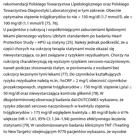
rekomendacji Polskiego Towarzystwa Lipidologicznego oraz Polskiego
Towarzystwa Diagnostyki Laboratoryjnej w tym zakresie. Obecnie
optymalne stężenie trójglicerydów to nie < 150 mg/dl (1,7 mmol/l), ale <
100 mg/dl (1,1 mmol/l) [75, 76].
U pacjentów z cukrzycą i współistniejącymi zaburzeniami lipidowymi
lekami pierwszego wyboru (złotym standardem po badaniu Heart
Protection Study – HPS) są statyny [25]. Należy jednak podkreś­lić, że u
części chorych na cukrzycę terapia statynami może okazać się
niewystarczająca, co jest związane z ryzykiem rezydualnym. Chorzy na
cukrzycę charakteryzują się wyższym ryzykiem sercowo-naczyniowym,
nawet podczas stosowania statyn, w porównaniu z osobami bez
cukrzycy leczonymi tymi lekami [77]. Do czynników kształtujących
ryzyko rezydualne należą m.in.: hsCRP ≥ 2 mg/l, obecność czynników
prozakrzepowych, stężenie trójglicerydów ≥ 150 mg/dl, stężenie Lp(a) ≥
50 mg/dl oraz niewystarczająca kontrola glikemii [78]. W
długoterminowej obserwacji badania dal-OUTCOMES wykazano, że
ryzyko zdarzeń sercowo-naczyniowych w kwintylu stężenia
trójglicerydów > 175 mg/dl względem kwintyla ≤ 80 mg/dl było o 61%
większe (HR = 1,61, 95% CI: 1,34–1,94) pomimo efektywnego leczenia
statynami [79]. W randomizowanym badaniu klinicznym TNT (Treating
to New Targets) obejmującym 9770 pacjentów wykazano, że wysokie