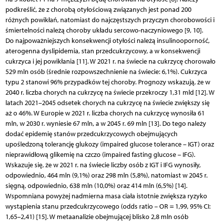
podkreślić, że z chorobą otyłościową związanych jest ponad 200
różnych powikłań, natomiast do najczęstszych przyczyn chorobowości i
śmiertelności należą choroby układu sercowo-naczyniowego [9, 10].
Do najpoważniejszych konsekwencji otyłości należą insulinooporność,
aterogenna dyslipidemia, stan przedcukrzycowy, a w konsekwencji
cukrzyca i jej powikłania [11]. W 2021 r. na świecie na cukrzycę chorowało
529 mln osób (średnie rozpowszechnienie na świecie: 6,1%). Cukrzyca
typu 2 stanowi 96% przypadków tej choroby. Prognozy wskazują, że w
2040 r. liczba chorych na cukrzycę na świecie przekroczy 1,31 mld [12]. W
latach 2021–2045 odsetek chorych na cukrzycę na świecie zwiększy się
aż o 46%. W Europie w 2021 r. liczba chorych na cukrzycę wynosiła 61
mln, w 2030 r. wyniesie 67 mln, a w 2045 r. 69 mln [13]. Do tego należy
dodać epidemię stanów przedcukrzycowych obejmujących
upośledzoną tolerancję glukozy (impaired glucose tolerance – IGT) oraz
nieprawidłową glikemię na czczo (impaired fasting glucose – IFG).
Wskazuje się, że w 2021 r. na świecie liczby osób z IGT i IFG wynosiły,
odpowiednio, 464 mln (9,1%) oraz 298 mln (5,8%), natomiast w 2045 r.
sięgną, odpowiednio, 638 mln (10,0%) oraz 414 mln (6,5%) [14].
Wspomniana powyżej nadmierna masa ciała istotnie zwiększa ryzyko
wystąpienia stanu przedcukrzycowego (odds ratio – OR = 1,99, 95% CI:
1,65–2,41) [15]. W metaanalizie obejmującej blisko 2,8 mln osób