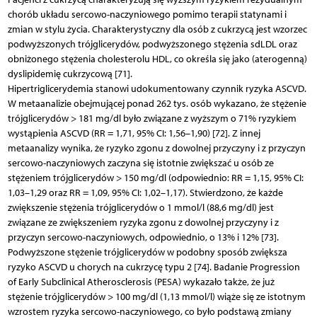
chorób układu sercowo-naczyniowego pomimo terapii statynami i
zmian w stylu życia. Charakterystyczny dla osób z cukrzycą jest wzorzec
podwyższonych trójglicerydów, podwyższonego stężenia sdLDL oraz
obniżonego stężenia cholesterolu HDL, co określa się jako (aterogenną)
dyslipidemię cukrzycową [71].
Hipertriglicerydemia stanowi udokumentowany czynnik ryzyka ASCVD.
W metaanalizie obejmującej ponad 262 tys. osób wykazano, że stężenie
trójglicerydów > 181 mg/dl było związane z wyższym o 71% ryzykiem
wystąpienia ASCVD (RR = 1,71, 95% CI: 1,56–1,90) [72]. Z innej
metaanalizy wynika, że ryzyko zgonu z dowolnej przyczyny i z przyczyn
sercowo-naczyniowych zaczyna się istotnie zwiększać u osób ze
stężeniem trójglicerydów > 150 mg/dl (odpowiednio: RR = 1,15, 95% CI:
1,03–1,29 oraz RR = 1,09, 95% CI: 1,02–1,17). Stwierdzono, że każde
zwiększenie stężenia trójglicerydów o 1 mmol/l (88,6 mg/dl) jest
związane ze zwiększeniem ryzyka zgonu z dowolnej przyczyny i z
przyczyn sercowo-naczyniowych, odpowiednio, o 13% i 12% [73].
Podwyższone stężenie trójglicerydów w podobny sposób zwiększa
ryzyko ASCVD u chorych na cukrzycę typu 2 [74]. Badanie Progression
of Early Subclinical Atherosclerosis (PESA) wykazało także, że już
stężenie trójglicerydów > 100 mg/dl (1,13 mmol/l) wiąże się ze istotnym
wzrostem ryzyka sercowo-naczyniowego, co było podstawą zmiany