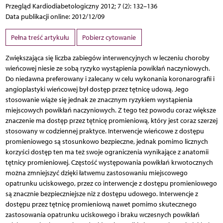
Przegląd Kardiodiabetologiczny 2012; 7 (2): 132–136
Data publikacji online: 2012/12/09
Pełna treść artykułu
Pobierz cytowanie
Zwiększająca się liczba zabiegów interwencyjnych w leczeniu choroby
wieńcowej niesie ze sobą ryzyko wystąpienia powikłań naczyniowych.
Do niedawna preferowany i zalecany w celu wykonania koronarografii i
angioplastyki wieńcowej był dostęp przez tętnicę udową. Jego
stosowanie wiąże się jednak ze znacznym ryzykiem wystąpienia
miejscowych powikłań naczyniowych. Z tego też powodu coraz większe
znaczenie ma dostęp przez tętnicę promieniową, który jest coraz szerzej
stosowany w codziennej praktyce. Interwencje wieńcowe z dostępu
promieniowego są stosunkowo bezpieczne, jednak pomimo licznych
korzyści dostęp ten ma też swoje ograniczenia wynikające z anatomii
tętnicy promieniowej. Częstość występowania powikłań krwotocznych
można zmniejszyć dzięki łatwemu zastosowaniu miejscowego
opatrunku uciskowego, przez co interwencje z dostępu promieniowego
są znacznie bezpieczniejsze niż z dostępu udowego. Interwencje z
dostępu przez tętnicę promieniową nawet pomimo skutecznego
zastosowania opatrunku uciskowego i braku wczesnych powikłań