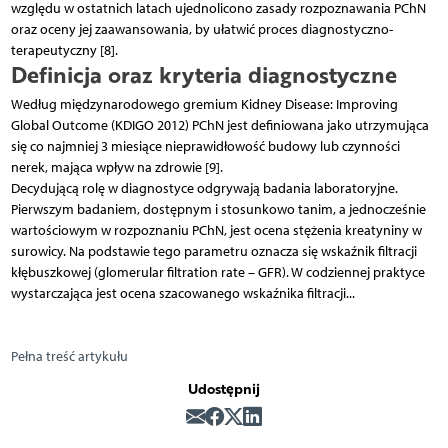
względu w ostatnich latach ujednolicono zasady rozpoznawania PChN
oraz oceny jej zaawansowania, by ułatwić proces diagnostyczno-
terapeutyczny [8].
Definicja oraz kryteria diagnostyczne
Według międzynarodowego gremium Kidney Disease: Improving
Global Outcome (KDIGO 2012) PChN jest definiowana jako utrzymująca
się co najmniej 3 miesiące nieprawidłowość budowy lub czynności
nerek, mająca wpływ na zdrowie [9].
Decydującą rolę w diagnostyce odgrywają badania laboratoryjne.
Pierwszym badaniem, dostępnym i stosunkowo tanim, a jednocześnie
wartościowym w rozpoznaniu PChN, jest ocena stężenia kreatyniny w
surowicy. Na podstawie tego parametru oznacza się wskaźnik filtracji
kłębuszkowej (glomerular filtration rate – GFR). W codziennej praktyce
wystarczająca jest ocena szacowanego wskaźnika filtracji...
Pełna treść artykułu
Udostępnij