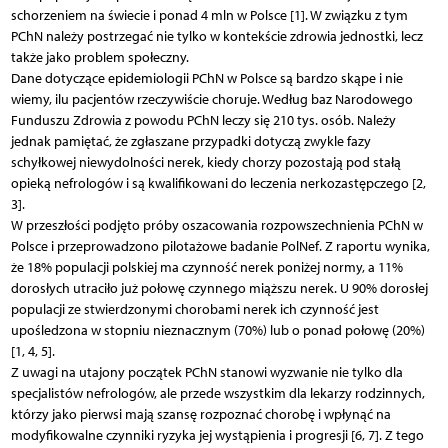
schorzeniem na świecie i ponad 4 mln w Polsce [1]. W związku z tym
PChN należy postrzegać nie tylko w kontekście zdrowia jednostki, lecz
także jako problem społeczny.
Dane dotyczące epidemiologii PChN w Polsce są bardzo skąpe i nie
wiemy, ilu pacjentów rzeczywiście choruje. Według baz Narodowego
Funduszu Zdrowia z powodu PChN leczy się 210 tys. osób. Należy
jednak pamiętać, że zgłaszane przypadki dotyczą zwykle fazy
schyłkowej niewydolności nerek, kiedy chorzy pozostają pod stałą
opieką nefrologów i są kwalifikowani do leczenia nerkozastępczego [2,
3].
W przeszłości podjęto próby oszacowania rozpowszechnienia PChN w
Polsce i przeprowadzono pilotażowe badanie PolNef. Z raportu wynika,
że 18% populacji polskiej ma czynność nerek poniżej normy, a 11%
dorosłych utraciło już połowę czynnego miąższu nerek. U 90% dorosłej
populacji ze stwierdzonymi chorobami nerek ich czynność jest
upośledzona w stopniu nieznacznym (70%) lub o ponad połowę (20%)
[1, 4, 5].
Z uwagi na utajony początek PChN stanowi wyzwanie nie tylko dla
specjalistów nefrologów, ale przede wszystkim dla lekarzy rodzinnych,
którzy jako pierwsi mają szansę rozpoznać chorobę i wpłynąć na
modyfikowalne czynniki ryzyka jej wystąpienia i progresji [6, 7]. Z tego