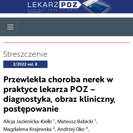
Streszczenie
2/2022 vol. 8
Przewlekła choroba nerek w
praktyce lekarza POZ –
diagnostyka, obraz kliniczny,
postępowanie
1
1
Alicja Jazienicka-Kiełb
,
Mateusz Babicki
,
2
3
Magdalena Krajewska
,
Andrzej Oko
,