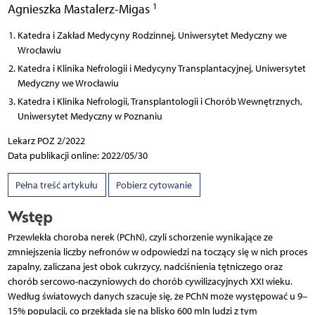
1
Agnieszka Mastalerz-Migas
Katedra i Zakład Medycyny Rodzinnej, Uniwersytet Medyczny we
Wrocławiu
Katedra i Klinika Nefrologii i Medycyny Transplantacyjnej, Uniwersytet
Medyczny we Wrocławiu
Katedra i Klinika Nefrologii, Transplantologii i Chorób Wewnętrznych,
Uniwersytet Medyczny w Poznaniu
Lekarz POZ 2/2022
Data publikacji online: 2022/05/30
Pełna treść artykułu
Pobierz cytowanie
Wstęp
Przewlekła choroba nerek (PChN), czyli schorzenie wynikające ze
zmniejszenia liczby nefronów w odpowiedzi na toczący się w nich proces
zapalny, zaliczana jest obok cukrzycy, nadciśnienia tętniczego oraz
chorób sercowo-naczyniowych do chorób cywilizacyjnych XXI wieku.
Według światowych danych szacuje się, że PChN może występować u 9–
15% populacji, co przekłada się na blisko 600 mln ludzi z tym