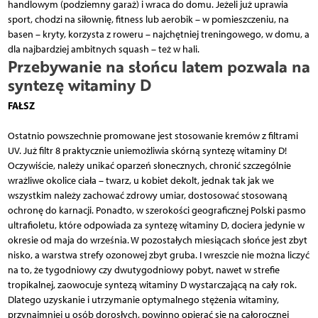
handlowym (podziemny garaż) i wraca do domu. Jeżeli już uprawia
sport, chodzi na siłownię, fitness lub aerobik – w pomieszczeniu, na
basen – kryty, korzysta z roweru – najchętniej treningowego, w domu, a
dla najbardziej ambitnych squash – też w hali.
Przebywanie na słońcu latem pozwala na
syntezę witaminy D
FAŁSZ
Ostatnio powszechnie promowane jest stosowanie kremów z filtrami
UV. Już filtr 8 praktycznie uniemożliwia skórną syntezę witaminy D!
Oczywiście, należy unikać oparzeń słonecznych, chronić szczególnie
wrażliwe okolice ciała – twarz, u kobiet dekolt, jednak tak jak we
wszystkim należy zachować zdrowy umiar, dostosować stosowaną
ochronę do karnacji. Ponadto, w szerokości geograficznej Polski pasmo
ultrafioletu, które odpowiada za syntezę witaminy D, dociera jedynie w
okresie od maja do września. W pozostałych miesiącach słońce jest zbyt
nisko, a warstwa strefy ozonowej zbyt gruba. I wreszcie nie można liczyć
na to, że tygodniowy czy dwutygodniowy pobyt, nawet w strefie
tropikalnej, zaowocuje syntezą witaminy D wystarczającą na cały rok.
Dlatego uzyskanie i utrzymanie optymalnego stężenia witaminy,
przynajmniej u osób dorosłych, powinno opierać się na całorocznej