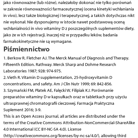
jako równoważne (lub różne), należałoby dokonać nie tylko porównań
w zakresie równoważności farmaceutycznej (ocena kinetyki wchłaniania
in vivo), lecz także biologicznej i terapeutycznej, a takich dotychczas nikt
nie wykonał. Nie dysponujemy w istocie nawet podstawową oceną
wchłanialności in vivo witaminy D z poszczególnych suplementów diety,
jako że w ich rejestracji, inaczej niż w przypadku leków, badania
farmakokinetyczne nie są wymagane.
Piśmiennictwo
1. Berkow R, Fletcher AJ. The Merck Manual of Diagnosis and Therapy.
Fifteenth Edition. Rathway. Merck Sharp and Dohme Research
Laboratories 1987; 928: 974-975.
2. Vieth R. Vitamin D supplementation, 25-hydroxyvitamin D
concentrations, and safety. Am J Clin Nutr 1999; 69: 842-856.
3. Szymański FM, Płatek AE, Falęcki W, Filipiak KJ. Porównanie
preparatów witaminy D w kapsułkach oraz w tabletkach przy użyciu
ultrasprawnej chromatografii cieczowej. Farmacja Praktyczna
Suplement 2016; 3-9.
This is an Open Access journal, all articles are distributed under the
terms of the Creative Commons Attribution-NonCommercial-ShareAlike
4.0 International (CC BY-NC-SA 4.0). License
(http://creativecommons.org/licenses/by-nc-sa/4.0/), allowing third