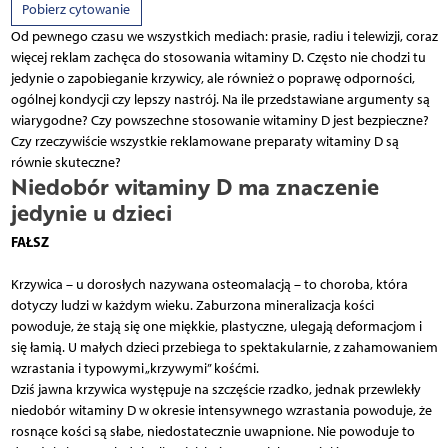
Pobierz cytowanie
Od pewnego czasu we wszystkich mediach: prasie, radiu i telewizji, coraz
więcej reklam zachęca do stosowania witaminy D. Często nie chodzi tu
jedynie o zapobieganie krzywicy, ale również o poprawę odporności,
ogólnej kondycji czy lepszy nastrój. Na ile przedstawiane argumenty są
wiarygodne? Czy powszechne stosowanie witaminy D jest bezpieczne?
Czy rzeczywiście wszystkie reklamowane preparaty witaminy D są
równie skuteczne?
Niedobór witaminy D ma znaczenie
jedynie u dzieci
FAŁSZ
Krzywica – u dorosłych nazywana osteomalacją – to choroba, która
dotyczy ludzi w każdym wieku. Zaburzona mineralizacja kości
powoduje, że stają się one miękkie, plastyczne, ulegają deformacjom i
się łamią. U małych dzieci przebiega to spektakularnie, z zahamowaniem
wzrastania i typowymi „krzywymi” kośćmi.
Dziś jawna krzywica występuje na szczęście rzadko, jednak przewlekły
niedobór witaminy D w okresie intensywnego wzrastania powoduje, że
rosnące kości są słabe, niedostatecznie uwapnione. Nie powoduje to