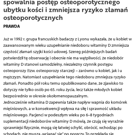
spowalnia postęp osteoporotycznego
ubytku kości i zmniejsza ryzyko złamań
osteoporotycznych
PRAWDA
Już w 1992 r. grupa francuskich badaczy z Lyonu wykazała, że u kobiet w
zaawansowanym wieku uzupełnianie niedoboru witaminy D zmniejsza
częstość złamań szyjki kości udowej. Szereg późniejszych badań
potwierdził tę obserwację i obecnie nie ma wątpliwości, że niedobór
witaminy D stanowi samodzielny, niezależny czynnik postępu
osteoporozy (tzw. osteoporozy starczej) – zarówno u kobiet, jak i u
mężczyzn. Natomiast uzupełnianie tego niedoboru zmniejsza ryzyko
złamań. Ponadto pół roku temu opublikowano dane, że zjawisko to
dotyczy nie tylko osób po 65. roku życia, lecz także młodych kobiet
bezpośrednio w okresie okołomenopauzalnym.
Jednocześnie witamina D zapewnia także napływ wapnia do komórek
mięśniowych, a w konsekwencji wpływa na siłę i sprawność układu
mięśniowego. Pacjenci w podeszłym wieku po 6–8 tygodniach
suplementacji niedoborów witaminy D mówią, że czują się wyraźnie
sprawniejsi fizycznie, mogą się łatwiej schylić, obrócić, wchodząc po
schodach, nie muszą „wciągać się” po poręczy. To przekłada się