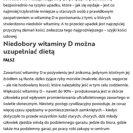
bezpośrednio na ryzyko upadku, które – jak się wydaje – jest co
najmniej trzykrotnie mniejsze u starszych osób z prawidłowym
zaopatrzeniem w witaminę D w porównaniu z tymi, u których
stwierdzono niedobór witaminy. A to przecież upadek jest najczęściej
przyczyną złamań kości, zwłaszcza tego najgroźniejszego – szyjki kości
udowej.
Niedobory witaminy D można
uzupełniać dietą
FAŁSZ
Zawartość witaminy D w pożywieniu jest znikoma, jedynym istotnym jej
źródłem są tłuste, dziko żyjące ryby morskie (makrele, dorsze, węgorze
– ale nie hodowlany łosoś), które należałoby jeść w tym celu codziennie.
Większość witaminy D – nawet do 90% – produkowana jest w skórze
człowieka pod wpływem promieniowania ultrafioletowego zawartego w
świetle słonecznym. Niestety, postęp cywilizacyjny powoduje, że coraz
więcej czasu spędzamy w pomieszczeniach zamkniętych – kiedyś
dotyczyło to przede wszystkim ludzi starych, chorych, dziś młody
człowiek zjeżdża windą do podziemnego garażu, jedzie do biura, gdzie
także ma podziemny garaż, po pracy robi zakupy w centrum