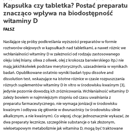
Kapsułka czy tabletka? Postać preparatu
znacząco wpływa na biodostępność
witaminy D
FAŁSZ
Nasilające się próby podkreślania wyższości preparatów w formie
roztworów olejowych w kapsułkach nad tabletkami, a nawet różnic we
wchłanialności witaminy D w zależności od rodzaju zastosowanego
oleju (olej lniany, oliwa z oliwek, olej z krokosza barwierskiego itp.) nie
mają jakichkolwiek podstaw merytorycznych, uzasadnienia w wynikach
badań. Opublikowane ostatnio wyniki badań typu dissolve and
dissolution test, wskazujące na istotne różnice w czasie rozpuszczania
różnych suplementów witaminy D in vitro w środowisku kwaśnym [3],
jedynie pozornie dowodzą ich zróżnicowania. Wchłanialność witaminy D
zależy bowiem w najmniejszym stopniu od czasu uwalniania z
preparatu farmaceutycznego, nie wymaga jonizacji w środowisku
kwaśnym i odbywa się głównie w dwunastnicy (w środowisku silnie
alkalicznym, a nie kwaśnym). Co więcej, chcąc jednoznacznie wykazać, że
dwa preparaty lecznicze, szczególnie substancje o tak złożonym,
wieloetapowym metabolizmie jak witamina D, mogą być traktowane