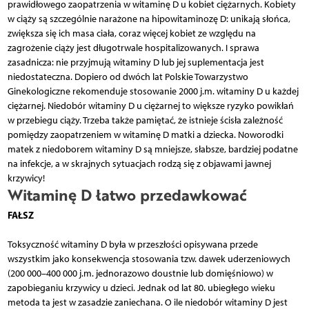
prawidłowego zaopatrzenia w witaminę D u kobiet ciężarnych. Kobiety
w ciąży są szczególnie narażone na hipowitaminozę D: unikają słońca,
zwiększa się ich masa ciała, coraz więcej kobiet ze względu na
zagrożenie ciąży jest długotrwale hospitalizowanych. I sprawa
zasadnicza: nie przyjmują witaminy D lub jej suplementacja jest
niedostateczna. Dopiero od dwóch lat Polskie Towarzystwo
Ginekologiczne rekomenduje stosowanie 2000 j.m. witaminy D u każdej
ciężarnej. Niedobór witaminy D u ciężarnej to większe ryzyko powikłań
w przebiegu ciąży. Trzeba także pamiętać, że istnieje ścisła zależność
pomiędzy zaopatrzeniem w witaminę D matki a dziecka. Noworodki
matek z niedoborem witaminy D są mniejsze, słabsze, bardziej podatne
na infekcje, a w skrajnych sytuacjach rodzą się z objawami jawnej
krzywicy!
Witaminę D łatwo przedawkować
FAŁSZ
Toksyczność witaminy D była w przeszłości opisywana przede
wszystkim jako konsekwencja stosowania tzw. dawek uderzeniowych
(200 000–400 000 j.m. jednorazowo doustnie lub domięśniowo) w
zapobieganiu krzywicy u dzieci. Jednak od lat 80. ubiegłego wieku
metoda ta jest w zasadzie zaniechana. O ile niedobór witaminy D jest