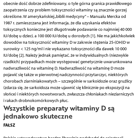
obecnie dość dobrze zdefiniowany, o tyle górna granica prawidłowego
zaopatrzenia czy problem toksyczności witaminy są znacznie gorzej
określone. W amerykańskiej „biblii medycyny” – Manualu Mercka od
1987 r. zamieszczana jest informacja, że dla uzyskania efektów
toksycznych konieczne jest długotrwałe podawanie co najmniej 40 000
IU/dobę u dzieci, a 100 000 IU/dobę u dorosłych [1]. Nie ma jakichkolwiek
dowodów na toksyczność witaminy D w zakresie stężenia 25-(OH)D w
surowicy < 125 ng/ml i nie wykazano toksyczności dla dawek 10 000
IU/dobę [2]. Należy jednak pamiętać, że w indywidualnych (niezwykle
rzadkich) przypadkach może występować genetycznie uwarunkowana
nadwrażliwość na witaminę D. Nadwrażliwość na witaminę D może
pojawić się także w pierwotnej nadczynności przytarczyc, niektórych
chorobach ziarniniakowatych – szczególnie w sarkoidozie oraz gruźlicy
(zdarza się, że sarkoidoza może ujawnić się klinicznie po ekspozycji na
słońce) i niektórych nowotworach, zwłaszcza chłoniakach nieziarniczych
i rakach drobnokomórkowych płuc.
Wszystkie preparaty witaminy D są
jednakowo skuteczne
FAŁSZ