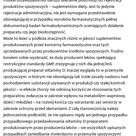
Polskie ustawodawstwo bardzo liberalnie podchodzi do rejestracji
produktów spożywczych – suplementów diety. Jest to jedynie
rejestracja administracyjna, nie jest wymagane przedstawienie
obowiązującej w przypadku wyrobów farmaceutycznych pełnej
dokumentacji badań farmakodynamicznych oceniających działanie
preparatu czy jego biodostępność.
Może to leżeć u podłoża znacznych różnic w jakości suplementów
produkowanych przez koncerny farmaceutyczne oraz tych
sprzedawanych przez producentów środków spożywczych. Trudno
bowiem sobie wyobrazić, że duży producent leków, spełniający
restrykcyjne standardy GMP, zrezygnuje z nich dla jednej linii,
produkującej preparat witaminy D. Inaczej wygląda to w przemyśle
spożywczym, w którym nie obowiązują tak ścisłe zasady nadzoru nad
pochodzeniem substancji używanych w produkcji czy stałej kontroli
jakości – w efekcie chorzy nie odniosą korzyści ze stosowania tych
preparatów, zwłaszcza w zakresie wpływu na metabolizm wapniowy,
dzieci i młodzież – na rozwój kośćca czy wzrastanie, zaś seniorzy w
zakresie ochrony przed złamaniami. Z całą stanowczością należy
jednocześnie podkreślić, że nie opisano nigdy ani jednego przypadku
przypadkowego przedawkowania witaminy D preparatem
produkowanym przez producenta leków – we wszystkich opisanych
przypadkach zaniedbania stwierdzono w przemyśle spożywczym!