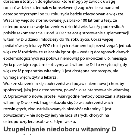
doraźnie istotnych dolegliwości, które mogłyby zwrócić uwagę
rodziców dziecka. Jednak w konsekwencji zagrożenie złamaniami
osteoporotycznymi po 50. roku życia będzie zdecydowanie większe.
Wracamy więc do sformułowanej już blisko 100 lat temu tezy, że
osteoporoza ma swoje korzenie w dzieciństwie. Należy podkreślić, że
polskie rekomendacje już od 2009 r. zalecają stosowanie suplementacji
witaminy D u dzieci i młodzieży do 18. roku życia. Coraz więcej
pediatrów czy lekarzy POZ chce tych rekomendacji przestrzegać, jednak
większość rodziców te zalecenia ignoruje – według dostępnych danych
epidemiologicznych już połowa niemowląt po ukończeniu 6. miesiąca
życia przestaje regularnie otrzymywać witaminę D. I to w sytuacji, gdy
większość preparatów witaminy D jest dostępna bez recepty, nie
wymaga więc wizyty u lekarza.
Wraz ze starzeniem się społeczeństwa i pojawieniem nowej choroby
społecznej, jaką jest osteo­poroza, powróciło zainteresowanie witaminą
D. Opracowano nowe, proste i wiarygodne metody oznaczania stężenia
witaminy D we krwi. I nagle okazało się, że w społeczeństwach
rozwiniętych, zindustrializowanych niedobór witaminy D jest
powszechny – nie dotyczy jedynie ludzi starych, chorych na
osteoporozę, lecz osób w każdym wieku.
Uzupełnianie niedoboru witaminy D